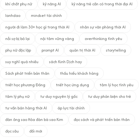
khí chất phụ nữ
kỹ năng AI
kỹ năng trẻ cần có trong thời đại AI
lanhdao
mindset tài chính
người đi làm 30+ học gì trong thời AI
nhân sự văn phòng thời AI
nỗi sợ bị bỏ lại
nội tâm vững vàng
overthinking tình yêu
phụ nữ độc lập
prompt AI
quản trị thời AI
storytelling
suy nghĩ quá nhiều
sách Kinh Dịch hay
Sách phát triển bản thân
thấu hiểu khách hàng
triết học phương Đông
triết học ứng dụng
tâm lý học tình yêu
tâm lý phụ nữ
tư duy nguyên lý gốc
tư duy phản biện cho trẻ
tư vấn bán hàng thời AI
áp lực tài chính
đàn ông sao Hỏa đàn bà sao Kim
đọc sách và phát triển bản thân
đọc sâu
đổi mới