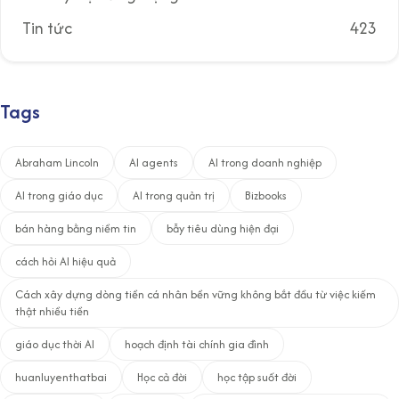
Tin tức
423
Tags
Abraham Lincoln
AI agents
AI trong doanh nghiệp
AI trong giáo dục
AI trong quản trị
Bizbooks
bán hàng bằng niềm tin
bẫy tiêu dùng hiện đại
cách hỏi AI hiệu quả
Cách xây dựng dòng tiền cá nhân bền vững không bắt đầu từ việc kiếm
thật nhiều tiền
giáo dục thời AI
hoạch định tài chính gia đình
huanluyenthatbai
Học cả đời
học tập suốt đời