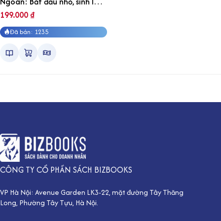
Ngoan: Bắt đầu nhỏ, sinh lời
lớn
199.000
₫
Đã bán: 1235
CÔNG TY CỔ PHẦN SÁCH BIZBOOKS
VP Hà Nội: Avenue Garden LK3-22, mặt đường Tây Thăng
Long, Phường Tây Tựu, Hà Nội.