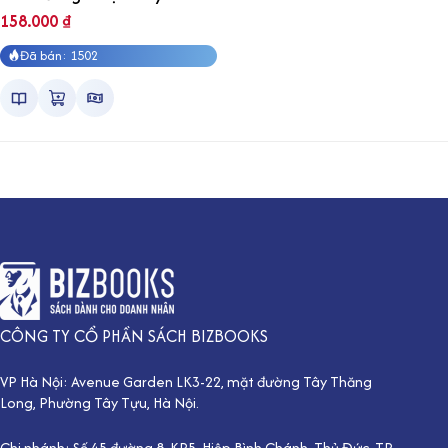
trong sự đổ vỡ
158.000
₫
Đã bán: 1502
CÔNG TY CỔ PHẦN SÁCH BIZBOOKS
VP Hà Nội: Avenue Garden LK3-22, mặt đường Tây Thăng
Long, Phường Tây Tựu, Hà Nội.
Chi nhánh: Số 45 đường 8, KP5, Hiệp Bình Chánh, Thủ Đức, TP