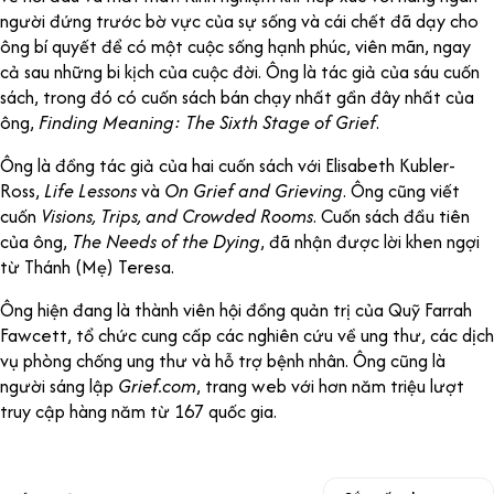
người đứng trước bờ vực của sự sống và cái chết đã dạy cho
ông bí quyết để có một cuộc sống hạnh phúc, viên mãn, ngay
cả sau những bi kịch của cuộc đời. Ông là tác giả của sáu cuốn
sách, trong đó có cuốn sách bán chạy nhất gần đây nhất của
ông,
Finding Meaning: The Sixth Stage of Grief
.
Ông là đồng tác giả của hai cuốn sách với Elisabeth Kubler-
Ross,
Life Lessons
và
On Grief and Grieving
. Ông cũng viết
cuốn
Visions, Trips, and Crowded Rooms
. Cuốn sách đầu tiên
của ông,
The Needs of the Dying
, đã nhận được lời khen ngợi
từ Thánh (Mẹ) Teresa.
Ông hiện đang là thành viên hội đồng quản trị của Quỹ Farrah
Fawcett, tổ chức cung cấp các nghiên cứu về ung thư, các dịch
vụ phòng chống ung thư và hỗ trợ bệnh nhân. Ông cũng là
người sáng lập
Grief.com
, trang web với hơn năm triệu lượt
truy cập hàng năm từ 167 quốc gia.