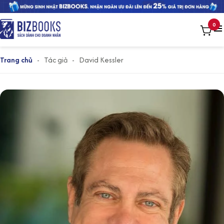
0
Trang chủ
-
Tác giả
-
David Kessler