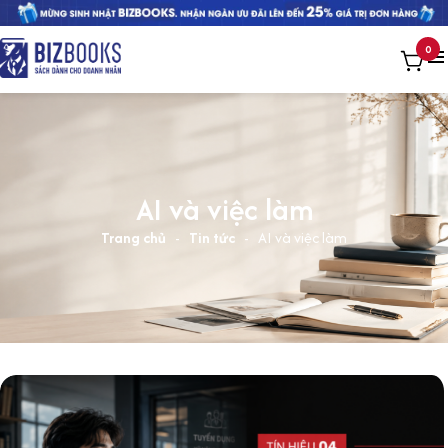
0
AI và việc làm
Trang chủ
-
Tin tức
-
AI và việc làm