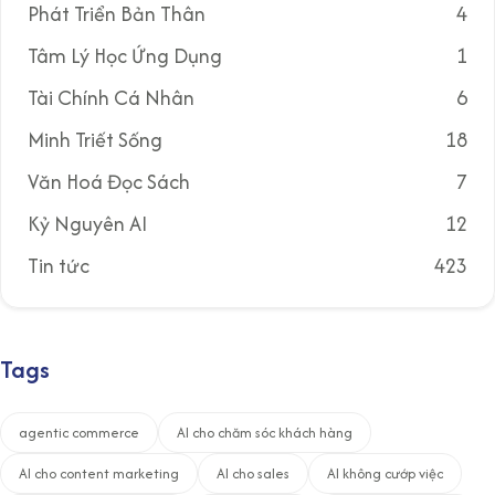
Phát Triển Bản Thân
4
Tâm Lý Học Ứng Dụng
1
Tài Chính Cá Nhân
6
Minh Triết Sống
18
Văn Hoá Đọc Sách
7
Kỷ Nguyên AI
12
Tin tức
423
Tags
agentic commerce
AI cho chăm sóc khách hàng
AI cho content marketing
AI cho sales
AI không cướp việc