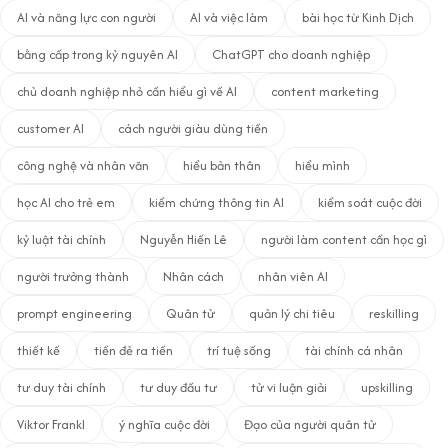
AI và năng lực con người
AI và việc làm
bài học từ Kinh Dịch
bằng cấp trong kỷ nguyên AI
ChatGPT cho doanh nghiệp
chủ doanh nghiệp nhỏ cần hiểu gì về AI
content marketing
customer AI
cách người giàu dùng tiền
công nghệ và nhân văn
hiểu bản thân
hiểu mình
học AI cho trẻ em
kiểm chứng thông tin AI
kiểm soát cuộc đời
kỷ luật tài chính
Nguyễn Hiến Lê
người làm content cần học gì
người trưởng thành
Nhân cách
nhân viên AI
prompt engineering
Quân tử
quản lý chi tiêu
reskilling
thiết kế
tiền đẻ ra tiền
trí tuệ sống
tài chính cá nhân
tư duy tài chính
tư duy đầu tư
tử vi luận giải
upskilling
Viktor Frankl
ý nghĩa cuộc đời
Đạo của người quân tử