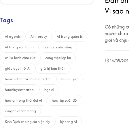
Đàn ôn
Vì sao 
Tags
lâu… n
Có những cu
hiểu n
người chưa 
AI agents
AI literacy
AI trong quản trị
giới và chị
AI trong vận hành
bài học cuộc sống
chữa lành cảm xúc
công việc lặp lại
14/05/202
giáo dục thời AI
giá trị bản thân
hoạch định tài chính gia đình
huanluyen
huanluyenthatbai
học AI
học lại trong thời đại AI
học tập suốt đời
insight khách hàng
Kinh Dịch cho người hiện đại
kỹ năng AI