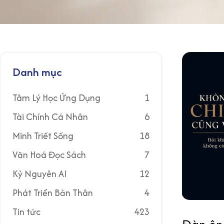
Danh mục
Tâm Lý Học Ứng Dụng
1
Tài Chính Cá Nhân
6
Minh Triết Sống
18
Văn Hoá Đọc Sách
7
Kỷ Nguyên AI
12
Phát Triển Bản Thân
4
Tin tức
423