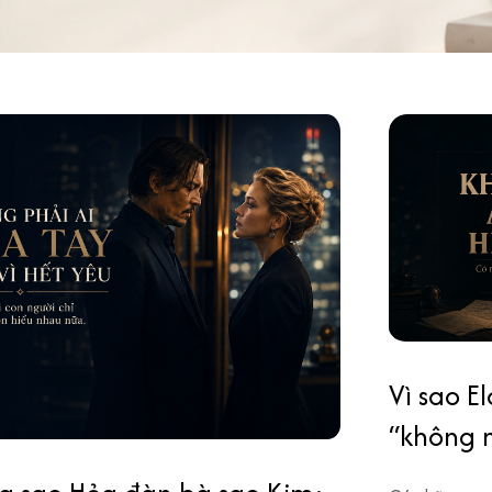
Vì sao E
“không 
nhiều n