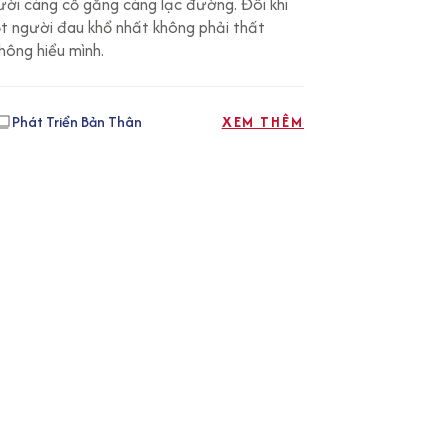
ời càng cố gắng càng lạc đường. Đôi khi
ận và hiểu mình | Tử Vi
ột người đau khổ nhất không phải thất
hông hiểu mình.
i
Phát Triển Bản Thân
XEM THÊM