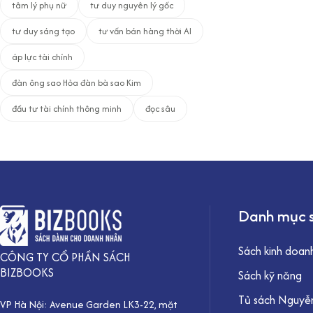
tâm lý phụ nữ
tư duy nguyên lý gốc
tư duy sáng tạo
tư vấn bán hàng thời AI
áp lực tài chính
đàn ông sao Hỏa đàn bà sao Kim
đầu tư tài chính thông minh
đọc sâu
Danh mục 
Sách kinh doan
CÔNG TY CỔ PHẦN SÁCH
BIZBOOKS
Sách kỹ năng
Tủ sách Nguyễn
VP Hà Nội: Avenue Garden LK3-22, mặt