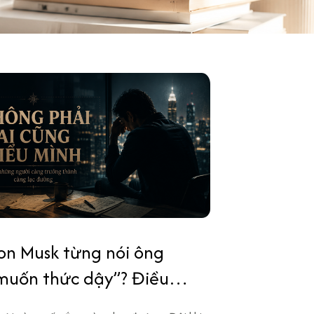
lon Musk từng nói ông
muốn thức dậy”? Điều
gười trưởng thành mới hiểu