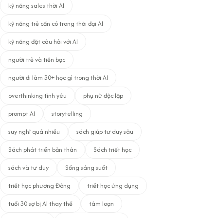
kỹ năng sales thời AI
kỹ năng trẻ cần có trong thời đại AI
kỹ năng đặt câu hỏi với AI
người trẻ và tiền bạc
người đi làm 30+ học gì trong thời AI
overthinking tình yêu
phụ nữ độc lập
prompt AI
storytelling
suy nghĩ quá nhiều
sách giúp tư duy sâu
Sách phát triển bản thân
Sách triết học
sách và tư duy
Sống sáng suốt
triết học phương Đông
triết học ứng dụng
tuổi 30 sợ bị AI thay thế
tâm loạn