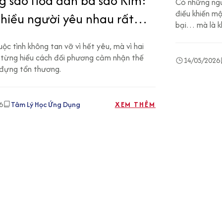
g sao Hỏa đàn bà sao Kim:
Có những ngư
về số ph
điều khiến m
nhiều người yêu nhau rất
bại… mà là k
Luận Giả
hưng chưa từng thật sự
ộc tình không tan vỡ vì hết yêu, mà vì hai
hau?
từng hiểu cách đối phương cảm nhận thế
14/05/2026
u đựng tổn thương.
6
Tâm Lý Học Ứng Dụng
XEM THÊM