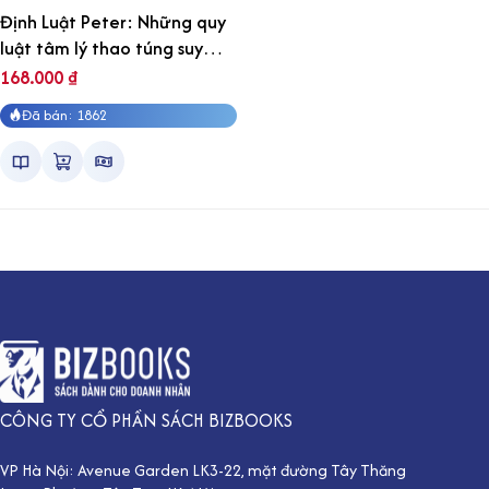
Định Luật Peter: Những quy
luật tâm lý thao túng suy
nghĩ và hành động của chúng
168.000
₫
ta
Đã bán: 1862
CÔNG TY CỔ PHẦN SÁCH BIZBOOKS
VP Hà Nội: Avenue Garden LK3-22, mặt đường Tây Thăng