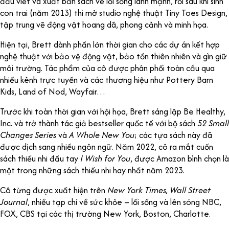
đầu viết và xuất bản sách về lối sống lành mạnh, rồi sau khi sinh
con trai (năm 2013) thì mở studio nghệ thuật Tiny Toes Design,
tập trung vẽ động vật hoang dã, phong cảnh và minh họa.
Hiện tại, Brett dành phần lớn thời gian cho các dự án kết hợp
nghệ thuật với bảo vệ động vật, bảo tồn thiên nhiên và gìn giữ
môi trường. Tác phẩm của cô được phân phối toàn cầu qua
nhiều kênh trực tuyến và các thương hiệu như Pottery Barn
Kids, Land of Nod, Wayfair…
Trước khi toàn thời gian với hội họa, Brett sáng lập Be Healthy,
Inc. và trở thành tác giả bestseller quốc tế với bộ sách
52 Small
Changes Series
và
A Whole New You
; các tựa sách này đã
được dịch sang nhiều ngôn ngữ. Năm 2022, cô ra mắt cuốn
sách thiếu nhi đầu tay
I Wish for You
, được Amazon bình chọn là
một trong những sách thiếu nhi hay nhất năm 2023.
Cô từng được xuất hiện trên
New York Times, Wall Street
Journal
, nhiều tạp chí về sức khỏe – lối sống và lên sóng NBC,
FOX, CBS tại các thị trường New York, Boston, Charlotte.