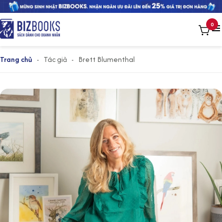
0
Trang chủ
-
Tác giả
-
Brett Blumenthal