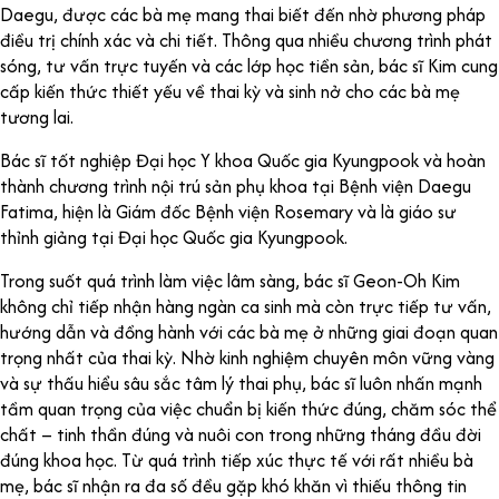
Daegu, được các bà mẹ mang thai biết đến nhờ phương pháp
điều trị chính xác và chi tiết. Thông qua nhiều chương trình phát
sóng, tư vấn trực tuyến và các lớp học tiền sản, bác sĩ Kim cung
cấp kiến ​​thức thiết yếu về thai kỳ và sinh nở cho các bà mẹ
tương lai.
Bác sĩ tốt nghiệp Đại học Y khoa Quốc gia Kyungpook và hoàn
thành chương trình nội trú sản phụ khoa tại Bệnh viện Daegu
Fatima, hiện là Giám đốc Bệnh viện Rosemary và là giáo sư
thỉnh giảng tại Đại học Quốc gia Kyungpook.
Trong suốt quá trình làm việc lâm sàng, bác sĩ Geon-Oh Kim
không chỉ tiếp nhận hàng ngàn ca sinh mà còn trực tiếp tư vấn,
hướng dẫn và đồng hành với các bà mẹ ở những giai đoạn quan
trọng nhất của thai kỳ. Nhờ kinh nghiệm chuyên môn vững vàng
và sự thấu hiểu sâu sắc tâm lý thai phụ, bác sĩ luôn nhấn mạnh
tầm quan trọng của việc chuẩn bị kiến thức đúng, chăm sóc thể
chất – tinh thần đúng và nuôi con trong những tháng đầu đời
đúng khoa học. Từ quá trình tiếp xúc thực tế với rất nhiều bà
mẹ, bác sĩ nhận ra đa số đều gặp khó khăn vì thiếu thông tin