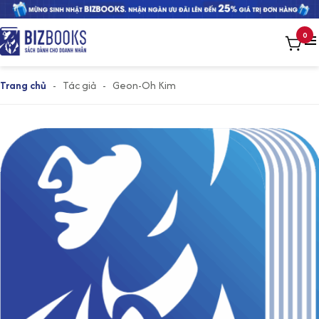
0
Trang chủ
-
Tác giả
-
Geon-Oh Kim