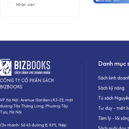
Đã bán: 807
Nhân viên
Danh mục 
Sách kinh doan
CÔNG TY CỔ PHẦN SÁCH
BIZBOOKS
Sách kỹ năng
Tủ sách Nguyễn
VP Hà Nội: Avenue Garden LK3-22, mặt
đường Tây Thăng Long, Phường Tây
Tư duy - triết 
Tựu, Hà Nội.
Tâm lý - lối sốn
Chi nhánh: Số 45 đường 8, KP5, Hiệp
Sách nuôi dạy 