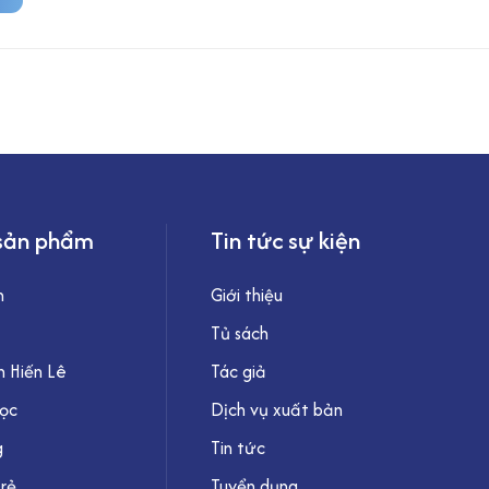
sản phẩm
Tin tức sự kiện
h
Giới thiệu
Tủ sách
 Hiến Lê
Tác giả
học
Dịch vụ xuất bản
g
Tin tức
trẻ
Tuyển dụng