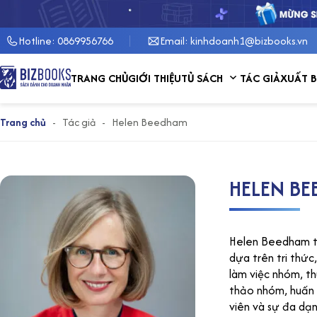
Hotline: 0869956766
Email: kinhdoanh1@bizbooks.vn
Show submenu for 
TRANG CHỦ
GIỚI THIỆU
TỦ SÁCH
TÁC GIẢ
XUẤT 
Trang chủ
-
Tác giả
-
Helen Beedham
HELEN B
Helen Beedham tố
dựa trên tri thức
làm việc nhóm, t
thảo nhóm, huấn l
viên và sự đa dạ