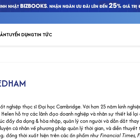
Tủ sách
BẢN
TUYỂN DỤNG
TIN TỨC
EEDHAM
t nghiệp thạc sĩ Đại học Cambridge. Với hơn 25 năm kinh nghiệ
, Helen hỗ trợ các lãnh đạo doanh nghiệp và nhân sự thiết kế lạ
húc đẩy đa dạng & hòa nhập, quản lý con người và dẫn dắt thay
uyện cá nhân về phương pháp quản lý thời gian, và diễn thuyết tạ
ng; đồng thời xuất hiện trên các ấn phẩm như
Financial Times, 