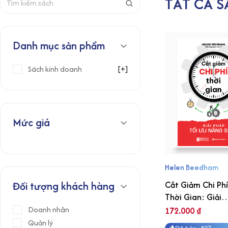
TẤT CẢ S
T
ì
m
k
Danh mục sản phẩm
i
ế
Sách kinh doanh
[+]
m
:
Mức giá
Helen Beedham
Đối tượng khách hàng
Cắt Giảm Chi Phí
Thời Gian: Giải
pháp tối ưu năn
Doanh nhân
172.000
₫
suất
Quản lý