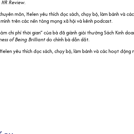
à
HR Review
.
huyên môn, Helen yêu thích đọc sách, chạy bộ, làm bánh và các
 mình trên các nền tảng mạng xã hội và kênh podcast.
ảm chi phí thời gian” của bà đã giành giải thưởng Sách Kinh do
ess of Being Brilliant
do chính bà dẫn dắt.
Helen yêu thích đọc sách, chạy bộ, làm bánh và các hoạt động n