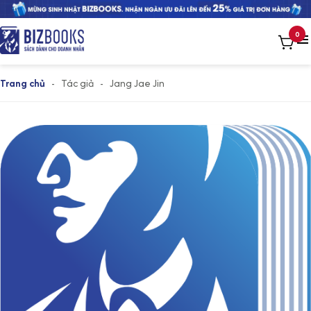
0
Trang chủ
-
Tác giả
-
Jang Jae Jin