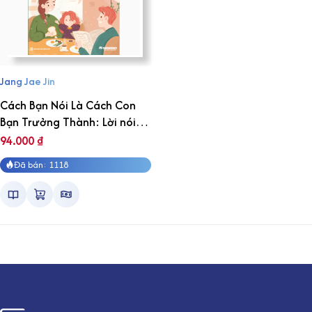
Jang Jae Jin
Cách Bạn Nói Là Cách Con
Bạn Trưởng Thành: Lời nói
diệu kỳ nuôi dưỡng những
94.000
₫
đứa con ngoan
Đã bán: 1118