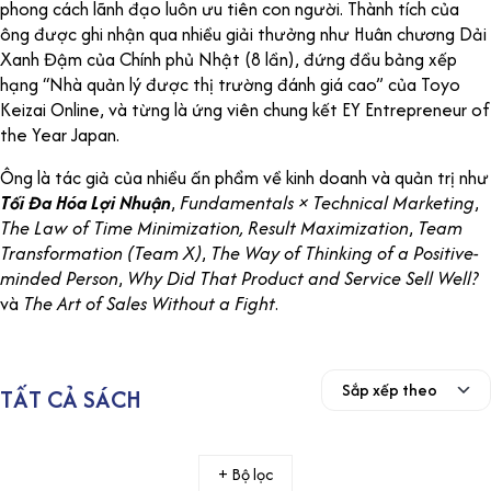
phong cách lãnh đạo luôn ưu tiên con người. Thành tích của
ông được ghi nhận qua nhiều giải thưởng như Huân chương Dải
Xanh Đậm của Chính phủ Nhật (8 lần), đứng đầu bảng xếp
hạng “Nhà quản lý được thị trường đánh giá cao” của Toyo
Keizai Online, và từng là ứng viên chung kết EY Entrepreneur of
the Year Japan.
Ông là tác giả của nhiều ấn phẩm về kinh doanh và quản trị như
Tối Đa Hóa Lợi Nhuận
,
Fundamentals × Technical Marketing
,
The Law of Time Minimization, Result Maximization
,
Team
Transformation (Team X)
,
The Way of Thinking of a Positive-
minded Person
,
Why Did That Product and Service Sell Well?
và
The Art of Sales Without a Fight
.
TẤT CẢ SÁCH
+ Bộ lọc