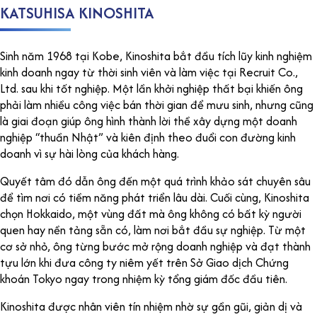
KATSUHISA KINOSHITA
Sinh năm 1968 tại Kobe, Kinoshita bắt đầu tích lũy kinh nghiệm
kinh doanh ngay từ thời sinh viên và làm việc tại Recruit Co.,
Ltd. sau khi tốt nghiệp. Một lần khởi nghiệp thất bại khiến ông
phải làm nhiều công việc bán thời gian để mưu sinh, nhưng cũng
là giai đoạn giúp ông hình thành lời thề xây dựng một doanh
nghiệp “thuần Nhật” và kiên định theo đuổi con đường kinh
doanh vì sự hài lòng của khách hàng.
Quyết tâm đó dẫn ông đến một quá trình khảo sát chuyên sâu
để tìm nơi có tiềm năng phát triển lâu dài. Cuối cùng, Kinoshita
chọn Hokkaido, một vùng đất mà ông không có bất kỳ người
quen hay nền tảng sẵn có, làm nơi bắt đầu sự nghiệp. Từ một
cơ sở nhỏ, ông từng bước mở rộng doanh nghiệp và đạt thành
tựu lớn khi đưa công ty niêm yết trên Sở Giao dịch Chứng
khoán Tokyo ngay trong nhiệm kỳ tổng giám đốc đầu tiên.
Kinoshita được nhân viên tín nhiệm nhờ sự gần gũi, giản dị và