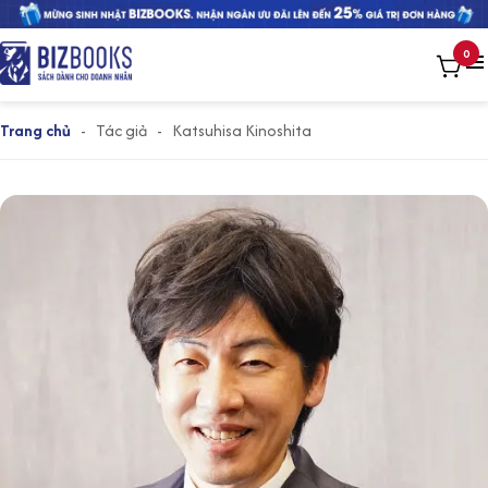
0
Trang chủ
-
Tác giả
-
Katsuhisa Kinoshita