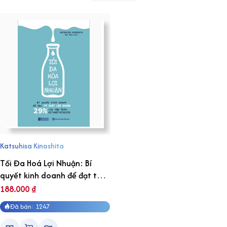
Katsuhisa Kinoshita
Tối Đa Hoá Lợi Nhuận: Bí
quyết kinh doanh để đạt tỷ
suất lợi nhuận 29% của tập
188.000
₫
đoàn Kitanotatsujin
Đã bán: 1247