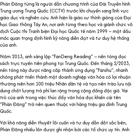
Phàn Đăng từng là người dẫn chương trình của Đài Truyền hình
Trung ương Trung Quốc (CCTV) trước khi chuyển sang lĩnh vực
giáo dục và nghiên cứu. Anh hiện là giáo sư thỉnh giảng của Đại
học Giao thông Tây An, nơi anh từng theo học và giành chức vô
địch Cuộc thi Tranh biện Đại học Quốc tế năm 1999 – một dấu
mốc quan trọng định hình kỹ năng diễn đạt và tư duy hệ thống
của anh.
Năm 2013, anh sáng lập “FanDeng Reading” – nền tảng đọc
sách trực tuyến tiên phong tại Trung Quốc. Đến tháng 2/2023,
nền tảng này được nâng cấp thành ứng dụng “Fanshu”, nhanh
chóng phát triển thành một doanh nghiệp văn hóa có lợi nhuận
thường niên hơn 100 triệu Nhân dân tệ và tạo nên trào lưu nội
dung chất lượng trả phí lan rộng trong cộng đồng độc giả. Vai
trò của anh trong việc thúc đẩy văn hóa đọc khiến cái tên
“Phàn Đăng” trở nên quen thuộc với hàng triệu gia đình Trung
Quốc.
Với khả năng diễn thuyết lôi cuốn và tư duy dẫn dắt sắc bén,
Phàn Đăng nhiều lần được ghi nhận bởi các tổ chức uy tín. Anh