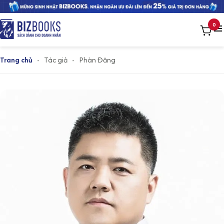
0
Trang chủ
-
Tác giả
-
Phàn Đăng