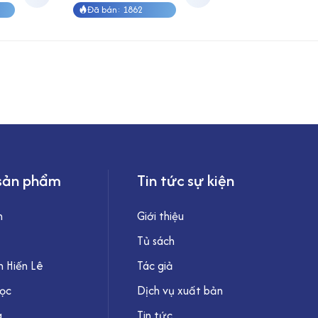
Đã bán: 1862
sản phẩm
Tin tức sự kiện
h
Giới thiệu
Tủ sách
 Hiến Lê
Tác giả
học
Dịch vụ xuất bản
g
Tin tức