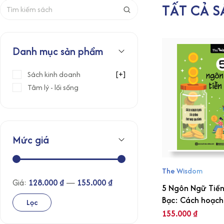
TẤT CẢ S
T
ì
m
k
Danh mục sản phẩm
i
ế
Sách kinh doanh
[+]
m
Tâm lý - lối sống
:
Mức giá
The Wisdom
Giá:
128.000 ₫
—
155.000 ₫
5 Ngôn Ngữ Tiề
Bạc: Cách hoạch
G
G
Lọc
định tài chính ch
155.000
₫
i
i
mọi gia đình