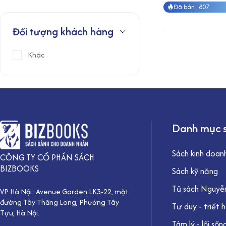
Đã bán: 807
á
á
t
t
Đối tượng khách hàng
ố
ố
Khác
i
i
t
đ
h
a
i
ể
Danh mục 
u
Sách kinh doan
CÔNG TY CỔ PHẦN SÁCH
BIZBOOKS
Sách kỹ năng
Tủ sách Nguyễn
VP Hà Nội: Avenue Garden LK3-22, mặt
đường Tây Thăng Long, Phường Tây
Tư duy - triết 
Tựu, Hà Nội.
Tâm lý - lối sốn