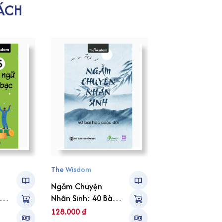
ÁCH
The Wisdom
n
Ngẫm Chuyện
Nhân Sinh: 40 Bài
o
học cuộc đời
128.000
₫