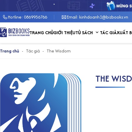
Hotline: 0869956766
Email: kinhdoanh1@bizbooks.vn
Show submenu for 
TRANG CHỦ
GIỚI THIỆU
TỦ SÁCH
TÁC GIẢ
XUẤT 
Trang chủ
-
Tác giả
-
The Wisdom
THE WIS