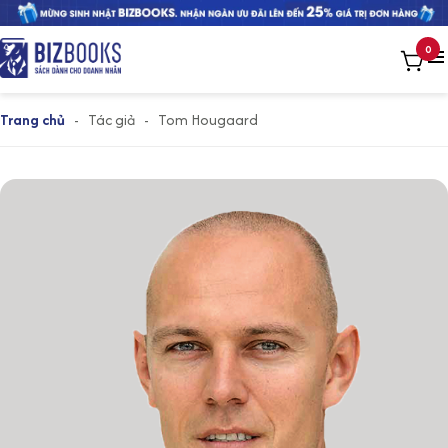
0
Trang chủ
-
Tác giả
-
Tom Hougaard