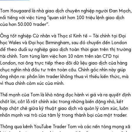
Tom Hougaard là nhà giao dịch chuyên nghiệp người Đan Mạch,
nổi tiếng với việc từng “
quan sát hơn 100 triệu lệnh giao dịch
của hơn 50.000 trader”
.
Ông tốt nghiệp Cử nhân và Thạc sĩ Kinh tế – Tài chính tại Đại
học Wales và Đại học Birmingham, sau đó chuyển đến London
để theo đuổi sự nghiệp giao dịch toàn thời gian trên thị trường
tài chính.
Tom từng làm việc hơn 10 năm trên sàn CFD tại
London, nơi ông trực tiếp theo dõi dữ liệu giao dịch của hàng
chục nghìn nhà đầu tư trên toàn cầu. Chính góc nhìn này giúp
ông nhận ra: phần lớn trader không thua vì thiếu kiến thức, mà
vì thua chính cảm xúc của mình.
Thế mạnh của Tom là khả năng đọc hành vi giá và ra quyết định
chốt lời, cắt lỗ rất chính xác trong những biến động nhỏ, kết
hợp chặt chẽ giữa kỹ thuật giao dịch và quản lý cảm xúc, luôn
nhấn mạnh vai trò của tâm lý trong thành bại của một trader.
Thông qua kênh YouTube Trader Tom và các nền tảng mạng xã