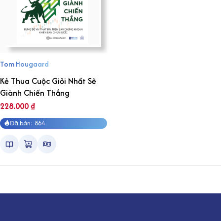
Tom Hougaard
Kẻ Thua Cuộc Giỏi Nhất Sẽ
Giành Chiến Thắng
228.000
₫
Đã bán: 864