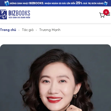
0
Trang chủ
-
Tác giả
-
Trương Mạnh