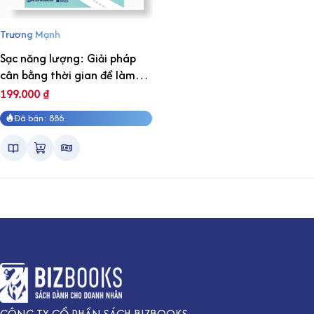
Trương Mạnh
Sạc năng lượng: Giải pháp
cân bằng thời gian để làm
tới nơi, chơi tới bến
199.000
₫
Đã bán: 886