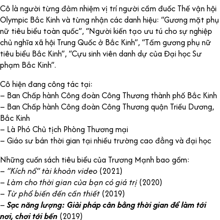
Cô là người từng đảm nhiệm vị trí người cầm đuốc Thế vận hội
Olympic Bắc Kinh và từng nhận các danh hiệu: “Gương mặt phụ
nữ tiêu biểu toàn quốc”, “Người kiến tạo ưu tú cho sự nghiệp
chủ nghĩa xã hội Trung Quốc ở Bắc Kinh”, “Tấm gương phụ nữ
tiêu biểu Bắc Kinh”, “Cựu sinh viên danh dự của Đại học Sư
phạm Bắc Kinh”.
Cô hiện đang công tác tại:
– Ban Chấp hành Công đoàn Công Thương thành phố Bắc Kinh
– Ban Chấp hành Công đoàn Công Thương quận Triều Dương,
Bắc Kinh
– Là Phó Chủ tịch Phòng Thương mại
– Giáo sư bán thời gian tại nhiều trường cao đẳng và đại học
Những cuốn sách tiêu biểu của Trương Mạnh bao gồm:
–
“Kích nổ” tài khoản video
(2021)
–
Làm cho thời gian của bạn có giá trị
(2020)
–
Từ phổ biến đến cần thiết
(2019)
–
Sạc năng lượng: Giải pháp cân bằng thời gian để làm tới
nơi, chơi tới bến
(2019)