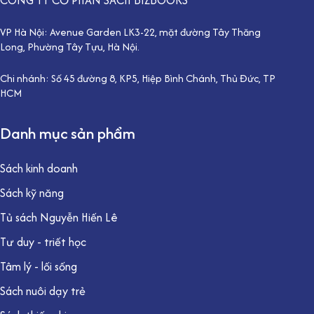
CÔNG TY CỔ PHẦN SÁCH BIZBOOKS
VP Hà Nội: Avenue Garden LK3-22, mặt đường Tây Thăng
Long, Phường Tây Tựu, Hà Nội.
Chi nhánh: Số 45 đường 8, KP5, Hiệp Bình Chánh, Thủ Đức, TP
HCM
Danh mục sản phẩm
Sách kinh doanh
Sách kỹ năng
Tủ sách Nguyễn Hiến Lê
Tư duy - triết học
Tâm lý - lối sống
Sách nuôi dạy trẻ