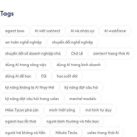
Tags
agent boss
AI viết content
AI và nhân sự
AI workforce
an toàn nghề nghiệp
chuyển đổi nghề nghiệp
chuyển đổi số doanh nghiệp nhỏ
Chữ Lễ
content trong thời AI
dùng AI trong công việc
dùng AI trong kinh doanh
dùng AI để học
EQ
học suốt đời
kỹ năng không bị AI thay thế
kỹ năng đặt câu hỏi
kỹ năng đặt câu hỏi trong sales
mental models
Mike Tyson phá sản
minh triết sống
mô hình tư duy
ngành học lỗi thời
người bình thường và tiền bạc
người trẻ không có tiền
Nikola Tesla
sales trong thời AI