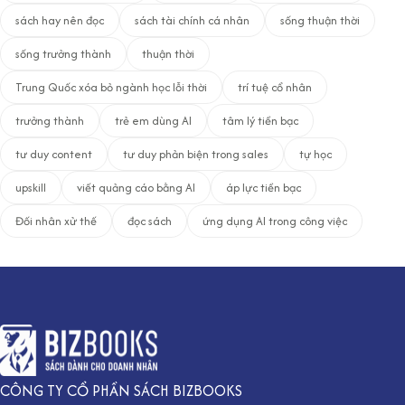
sách hay nên đọc
sách tài chính cá nhân
sống thuận thời
sống trưởng thành
thuận thời
Trung Quốc xóa bỏ ngành học lỗi thời
trí tuệ cổ nhân
trưởng thành
trẻ em dùng AI
tâm lý tiền bạc
tư duy content
tư duy phản biện trong sales
tự học
upskill
viết quảng cáo bằng AI
áp lực tiền bạc
Đối nhân xử thế
đọc sách
ứng dụng AI trong công việc
CÔNG TY CỔ PHẦN SÁCH BIZBOOKS