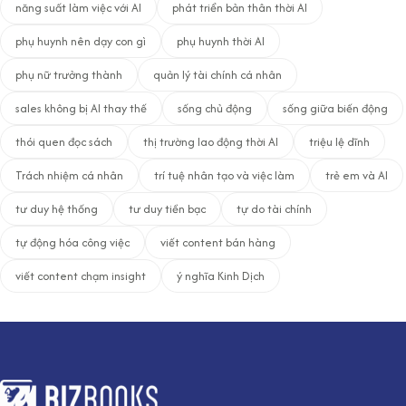
năng suất làm việc với AI
phát triển bản thân thời AI
phụ huynh nên dạy con gì
phụ huynh thời AI
phụ nữ trưởng thành
quản lý tài chính cá nhân
sales không bị AI thay thế
sống chủ động
sống giữa biến động
thói quen đọc sách
thị trường lao động thời AI
triệu lệ dĩnh
Trách nhiệm cá nhân
trí tuệ nhân tạo và việc làm
trẻ em và AI
tư duy hệ thống
tư duy tiền bạc
tự do tài chính
tự động hóa công việc
viết content bán hàng
viết content chạm insight
ý nghĩa Kinh Dịch