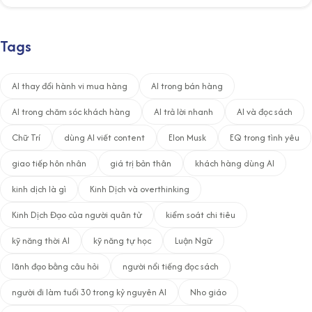
Tags
AI thay đổi hành vi mua hàng
AI trong bán hàng
AI trong chăm sóc khách hàng
AI trả lời nhanh
AI và đọc sách
Chữ Trí
dùng AI viết content
Elon Musk
EQ trong tình yêu
giao tiếp hôn nhân
giá trị bản thân
khách hàng dùng AI
kinh dịch là gì
Kinh Dịch và overthinking
Kinh Dịch Đạo của người quân tử
kiểm soát chi tiêu
kỹ năng thời AI
kỹ năng tự học
Luận Ngữ
lãnh đạo bằng câu hỏi
người nổi tiếng đọc sách
người đi làm tuổi 30 trong kỷ nguyên AI
Nho giáo