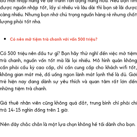
đó mới nhập hàng về để tránh tồn đọng hàng hóa. Nếu bạn tìm
được nguồn nhập tốt, lấy sỉ nhiều và lâu dài thì bạn sẽ lãi được
càng nhiều. Nhưng bạn nhớ chú trọng nguồn hàng rẻ nhưng chất
lượng phải tốt nha.
Có nên mở tiệm trà chanh với vốn 500 triệu?
Có 500 triệu nên đầu tư gì? Bạn hãy thử nghĩ đến việc mở tiệm
trà chanh, nguồn vốn tốt mà lãi lại nhiều. Mô hình quán không
cần phải cầu kỳ cao cấp, chỉ cần cung cấp cho khách wifi tốt,
không gian mát mẻ, đồ uống ngon lành mát lạnh thế là đủ. Giới
trẻ hiện nay đang dành sự yêu thích và quan tâm rất lớn đến
những tiệm trà chanh.
Giá thuê nhân viên cũng không quá đắt, trung bình chỉ phải chi
trả 14-15 nghìn đồng trên 1 giờ.
Nên đây chắc chắn là một lựa chọn không hề tồi dành cho bạn.