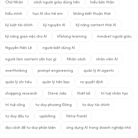
Chữ Nhân
cách người giàu dùng tiền
hiểu bản thân
hiểu mình
học AI cho trẻ em
không biết thuận thời
kỷ luật tài chính
kỷ nguyên AI
kỹ năng content thời AI
kỹ năng giao việc cho AI
lifelong learning
mindset người giàu
Nguyễn Hiến Lê
người biết dùng AI
người làm content cần học gì
Nhân cách
nhân viên AI
overthinking
prompt engineering
quản lý AI agents
quản lý chi tiêu
quản lý tiền bạc
ra quyết định
shopping research
Steve Jobs
thiết kế
trí tuệ nhân tạo
trí tuệ sống
tư duy phương Đông
tư duy tài chính
tư duy đầu tư
upskilling
Viktor Frankl
đọc sách để tư duy phản biện
ứng dụng AI trong doanh nghiệp nhỏ