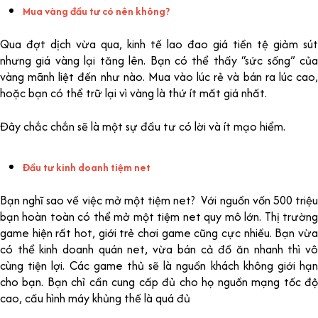
Mua vàng đầu tư có nên không?
Qua đợt dịch vừa qua, kinh tế lao đao giá tiền tệ giảm sút
nhưng giá vàng lại tăng lên. Bạn có thể thấy “sức sống” của
vàng mãnh liệt đến như nào. Mua vào lúc rẻ và bán ra lúc cao,
hoặc bạn có thể trữ lại vì vàng là thứ ít mất giá nhất.
Đây chắc chắn sẽ là một sự đầu tư có lời và ít mạo hiểm.
Đầu tư kinh doanh tiệm net
Bạn nghĩ sao về việc mở một tiệm net? Với nguồn vốn 500 triệu
bạn hoàn toàn có thể mở một tiệm net quy mô lớn. Thị trường
game hiện rất hot, giới trẻ chơi game cũng cực nhiều. Bạn vừa
có thể kinh doanh quán net, vừa bán cả đồ ăn nhanh thì vô
cùng tiện lợi. Các game thủ sẽ là nguồn khách không giới hạn
cho bạn. Bạn chỉ cần cung cấp đủ cho họ nguồn mạng tốc độ
cao, cấu hình máy khủng thế là quá đủ