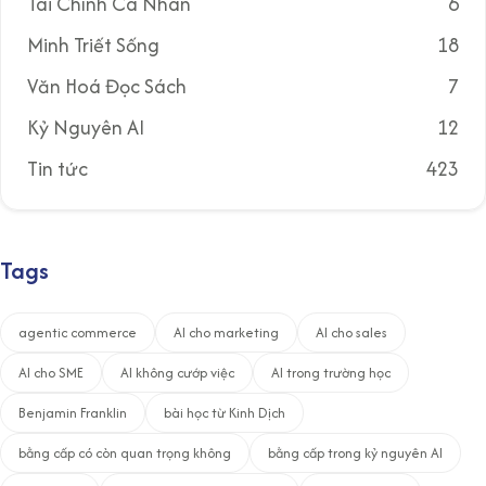
Tài Chính Cá Nhân
6
Minh Triết Sống
18
Văn Hoá Đọc Sách
7
Kỷ Nguyên AI
12
Tin tức
423
Tags
agentic commerce
AI cho marketing
AI cho sales
AI cho SME
AI không cướp việc
AI trong trường học
Benjamin Franklin
bài học từ Kinh Dịch
bằng cấp có còn quan trọng không
bằng cấp trong kỷ nguyên AI