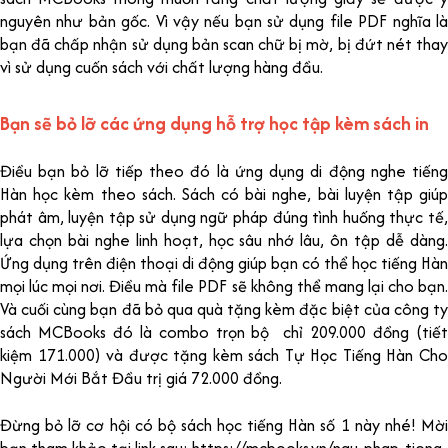
nguyên như bản gốc. Vì vậy nếu bạn sử dụng file PDF nghĩa là
bạn đã chấp nhận sử dụng bản scan chữ bị mờ, bị đứt nét thay
vì sử dụng cuốn sách với chất lượng hàng đầu.
Bạn sẽ bỏ lỡ các ứng dụng hỗ trợ học tập kèm sách in
Điều bạn bỏ lỡ tiếp theo đó là ứng dụng di động nghe tiếng
Hàn học kèm theo sách. Sách có bài nghe, bài luyện tập giúp
phát âm, luyện tập sử dụng ngữ pháp đúng tình huống thực tế,
lựa chọn bài nghe linh hoạt, học sâu nhớ lâu, ôn tập dễ dàng.
Ứng dụng trên điện thoại di động giúp bạn có thể học tiếng Hàn
mọi lúc mọi nơi. Điều mà file PDF sẽ không thể mang lại cho bạn.
Và cuối cùng bạn đã bỏ qua quà tặng kèm đặc biệt của công ty
sách MCBooks đó là combo trọn bộ chỉ 209.000 đồng (tiết
kiệm 171.000) và được tặng kèm sách Tự Học Tiếng Hàn Cho
Người Mới Bắt Đầu trị giá 72.000 đồng.
Đừng bỏ lỡ cơ hội có bộ sách học tiếng Hàn số 1 này nhé! Mời
bạn tham khảo tại link sau: https://mcbooks.vn/ngu-phap-tieng-