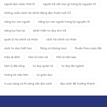
người làm sales thời AI
người trẻ cần học gì trong kỷ nguyên AI
những cuốn sách tài chính đáng đọc trước tuổi 35
năng lực con người
năng lực con người trong kỷ nguyên AI
năng lực học lại
phát triển tư duy cho trẻ
quản lý tài chính cá nhân
sách tài chính cá nhân
sách tư duy triết học
Sống có chừng mực
thuận theo cuộc đời
triệu lệ dĩnh
tâm lý nam nữ
tâm lý tiền bạc
tâm lý đời sống
tư duy quân tử
tư duy đa ngành
tương lai việc làm
tự giáo dục
vì sao càng có AI càng cần đọc sách
đọc sách để trưởng thành