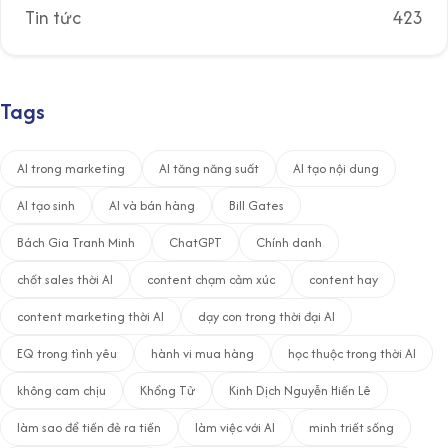
Tin tức
423
Tags
AI trong marketing
AI tăng năng suất
AI tạo nội dung
AI tạo sinh
AI và bán hàng
Bill Gates
Bách Gia Tranh Minh
ChatGPT
Chính danh
chốt sales thời AI
content chạm cảm xúc
content hay
content marketing thời AI
dạy con trong thời đại AI
EQ trong tình yêu
hành vi mua hàng
học thuộc trong thời AI
không cam chịu
Khổng Tử
Kinh Dịch Nguyễn Hiến Lê
làm sao để tiền đẻ ra tiền
làm việc với AI
minh triết sống