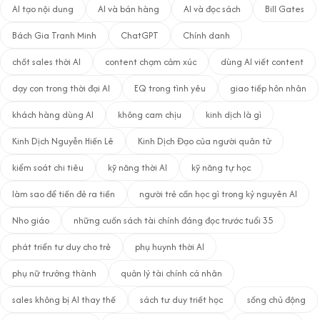
AI tạo nội dung
AI và bán hàng
AI và đọc sách
Bill Gates
Bách Gia Tranh Minh
ChatGPT
Chính danh
chốt sales thời AI
content chạm cảm xúc
dùng AI viết content
dạy con trong thời đại AI
EQ trong tình yêu
giao tiếp hôn nhân
khách hàng dùng AI
không cam chịu
kinh dịch là gì
Kinh Dịch Nguyễn Hiến Lê
Kinh Dịch Đạo của người quân tử
kiểm soát chi tiêu
kỹ năng thời AI
kỹ năng tự học
làm sao để tiền đẻ ra tiền
người trẻ cần học gì trong kỷ nguyên AI
Nho giáo
những cuốn sách tài chính đáng đọc trước tuổi 35
phát triển tư duy cho trẻ
phụ huynh thời AI
phụ nữ trưởng thành
quản lý tài chính cá nhân
sales không bị AI thay thế
sách tư duy triết học
sống chủ động