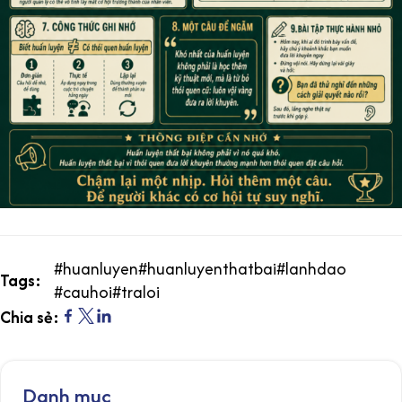
#
huanluyen
#
huanluyenthatbai
#
lanhdao
Tags:
#
cauhoi
#
traloi
Chia sẻ:
Danh mục