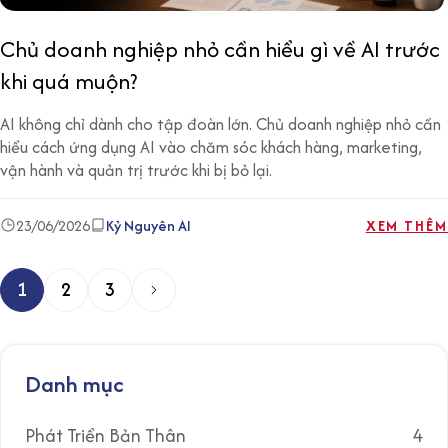
Chủ doanh nghiệp nhỏ cần hiểu gì về AI trước
khi quá muộn?
AI không chỉ dành cho tập đoàn lớn. Chủ doanh nghiệp nhỏ cần
hiểu cách ứng dụng AI vào chăm sóc khách hàng, marketing,
vận hành và quản trị trước khi bị bỏ lại.
23/06/2026
Kỷ Nguyên AI
XEM THÊM
1
2
3
P
h
â
Danh mục
n
t
Phát Triển Bản Thân
4