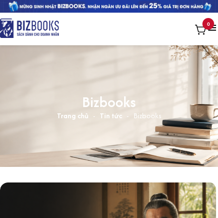
0
Bizbooks
Trang chủ
-
Tin tức
-
Bizbooks