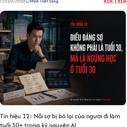
01/07/2026
Minh Triết Sống
XEM THÊM
Tín hiệu 12: Nỗi sợ bị bỏ lại của người đi làm
tuổi 30+ trong kỷ nguyên AI