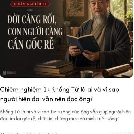
Chiêm nghiệm 1: Khổng Tử là ai và vì sao
người hiện đại vẫn nên đọc ông?
Khổng Tử là ai và vì sao tư tưởng của ông vẫn giúp người hiện
đại tìm lại gốc rễ, chữ tín, chừng mực và minh triết sống?