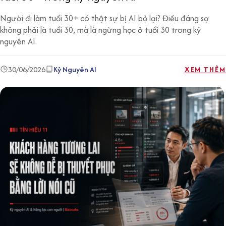
Người đi làm tuổi 30+ có thật sự bị AI bỏ lại? Điều đáng sợ
không phải là tuổi 30, mà là ngừng học ở tuổi 30 trong kỷ
nguyên AI.
30/06/2026
Kỷ Nguyên AI
XEM THÊM