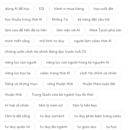
dùng AI để học
EQ
hành vi mua hàng
học suốt đời
học thuộc trong thời AI
Khổng Tử
kỹ năng đặt câu hỏi
làm sao để tiền đẻ ra tiền
làm việc với AI
Mike Tyson phá sản
minh triết sống
mô hình tư duy
người làm sales thời AI
những cuốn sách tài chính đáng đọc trước tuổi 35
năng lực con người
năng lực con người trong kỷ nguyên AI
năng lực học lại
sales trong thời AI
sách tài chính cá nhân
Sống có chừng mực
sống thuận thời
thuận theo cuộc đời
thuận thời
Trung Quốc xóa bỏ ngành học lỗi thời
trí tuệ cổ nhân
tâm lý nam nữ
tâm lý tiền bạc
tâm lý đời sống
tư duy content
tư duy phản biện trong sales
tư duy quân tử
tư duy đa ngành
tự giáo dục
tự học