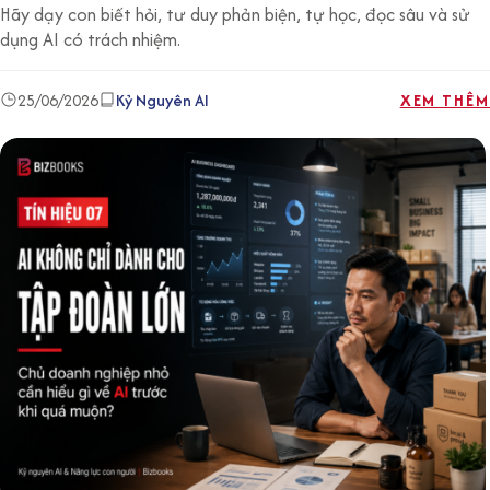
Hãy dạy con biết hỏi, tư duy phản biện, tự học, đọc sâu và sử
dụng AI có trách nhiệm.
25/06/2026
Kỷ Nguyên AI
XEM THÊM