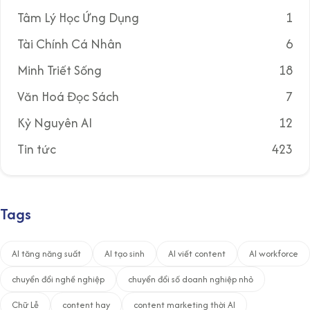
r
Tâm Lý Học Ứng Dụng
1
a
n
Tài Chính Cá Nhân
6
g
Minh Triết Sống
18
b
Văn Hoá Đọc Sách
7
à
Kỷ Nguyên AI
12
i
v
Tin tức
423
i
ế
t
Tags
AI tăng năng suất
AI tạo sinh
AI viết content
AI workforce
chuyển đổi nghề nghiệp
chuyển đổi số doanh nghiệp nhỏ
Chữ Lễ
content hay
content marketing thời AI