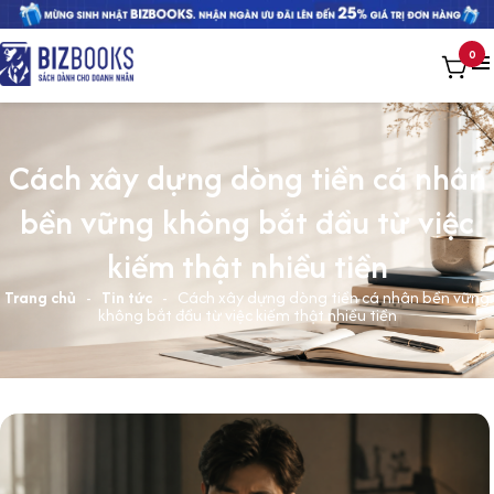
0
Cách xây dựng dòng tiền cá nhân
bền vững không bắt đầu từ việc
kiếm thật nhiều tiền
Trang chủ
-
Tin tức
-
Cách xây dựng dòng tiền cá nhân bền vững
không bắt đầu từ việc kiếm thật nhiều tiền