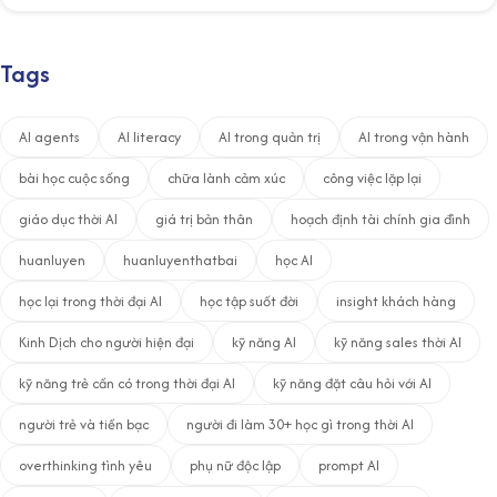
Tags
AI agents
AI literacy
AI trong quản trị
AI trong vận hành
bài học cuộc sống
chữa lành cảm xúc
công việc lặp lại
giáo dục thời AI
giá trị bản thân
hoạch định tài chính gia đình
huanluyen
huanluyenthatbai
học AI
học lại trong thời đại AI
học tập suốt đời
insight khách hàng
Kinh Dịch cho người hiện đại
kỹ năng AI
kỹ năng sales thời AI
kỹ năng trẻ cần có trong thời đại AI
kỹ năng đặt câu hỏi với AI
người trẻ và tiền bạc
người đi làm 30+ học gì trong thời AI
overthinking tình yêu
phụ nữ độc lập
prompt AI