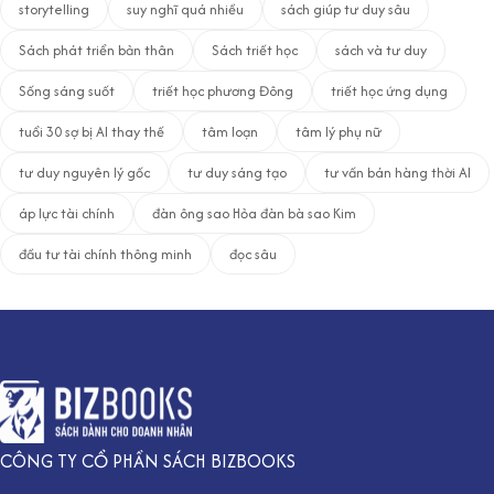
storytelling
suy nghĩ quá nhiều
sách giúp tư duy sâu
Sách phát triển bản thân
Sách triết học
sách và tư duy
Sống sáng suốt
triết học phương Đông
triết học ứng dụng
tuổi 30 sợ bị AI thay thế
tâm loạn
tâm lý phụ nữ
tư duy nguyên lý gốc
tư duy sáng tạo
tư vấn bán hàng thời AI
áp lực tài chính
đàn ông sao Hỏa đàn bà sao Kim
đầu tư tài chính thông minh
đọc sâu
CÔNG TY CỔ PHẦN SÁCH BIZBOOKS