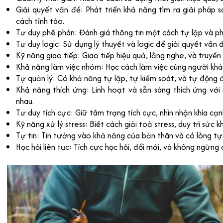
Giải quyết vấn đề: Phát triển khả năng tìm ra giải pháp
cách tỉnh táo.
Tư duy phê phán: Đánh giá thông tin một cách tự lập và p
Tư duy logic: Sử dụng lý thuyết và logic để giải quyết vấn 
Kỹ năng giao tiếp: Giao tiếp hiệu quả, lắng nghe, và truyền
Khả năng làm việc nhóm: Học cách làm việc cùng người khác
Tự quản lý: Có khả năng tự lập, tự kiểm soát, và tự động 
Khả năng thích ứng: Linh hoạt và sẵn sàng thích ứng với
nhau.
Tư duy tích cực: Giữ tâm trạng tích cực, nhìn nhận khía cạn
Kỹ năng xử lý stress: Biết cách giải toả stress, duy trì sức 
Tự tin: Tin tưởng vào khả năng của bản thân và có lòng t
Học hỏi liên tục: Tích cực học hỏi, đổi mới, và không ngừng 