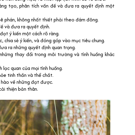
 sáng tạo, phân tích vấn đề và đưa ra quyết định một
hê phán, không nhất thiết phải theo đám đông.
đề và đưa ra quyết định.
 đạt ý kiến một cách rõ ràng.
, chia sẻ ý kiến, và đóng góp vào mục tiêu chung.
đưa ra những quyết định quan trọng.
 những thay đổi trong môi trường và tình huống khác
h lạc quan của mọi tình huống.
khỏe tinh thần và thể chất.
ự hào về những đạt được.
cải thiện bản thân.