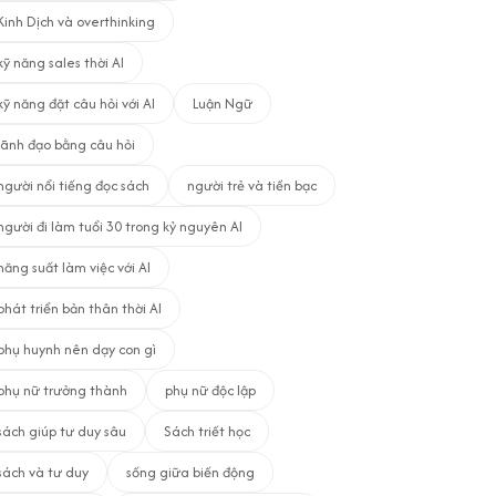
Kinh Dịch và overthinking
kỹ năng sales thời AI
kỹ năng đặt câu hỏi với AI
Luận Ngữ
lãnh đạo bằng câu hỏi
người nổi tiếng đọc sách
người trẻ và tiền bạc
người đi làm tuổi 30 trong kỷ nguyên AI
năng suất làm việc với AI
phát triển bản thân thời AI
phụ huynh nên dạy con gì
phụ nữ trưởng thành
phụ nữ độc lập
sách giúp tư duy sâu
Sách triết học
sách và tư duy
sống giữa biến động