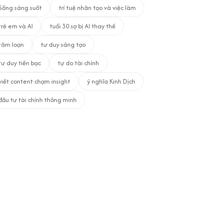
Sống sáng suốt
trí tuệ nhân tạo và việc làm
trẻ em và AI
tuổi 30 sợ bị AI thay thế
tâm loạn
tư duy sáng tạo
tư duy tiền bạc
tự do tài chính
viết content chạm insight
ý nghĩa Kinh Dịch
đầu tư tài chính thông minh