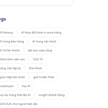
ags
AI literacy
AI thay đổi hành vi mua hàng
AI trong bán hàng
AI trong vận hành
AI trả lời nhanh
bài học cuộc sống
chữa lành cảm xúc
Chữ Trí
công việc lặp lại
Elon Musk
giao tiếp hôn nhân
giá trị bản thân
huanluyen
học AI
học lại trong thời đại AI
insight khách hàng
Kinh Dịch cho người hiện đại