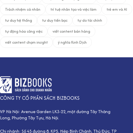
Trách nhiệm cá nhân
trí tuệ nhân tạo và việc làm
trẻ em và AI
tư duy hệ thống
tư duy tiền bạc
tự do tài chính
tự động hóa công việc
viết content bán hàng
viết content chạm insight
ý nghĩa Kinh Dịch
CÔNG TY CỔ PHẦN SÁCH BIZBOOKS
VP Hà Nội: Avenue Garden LK3-22, mặt đường Tây Thăng
Long, Phường Tây Tựu, Hà Nội.
Chi nhánh: Số 45 đường 8, KP5, Hiệp Bình Chánh, Thủ Đức, TP