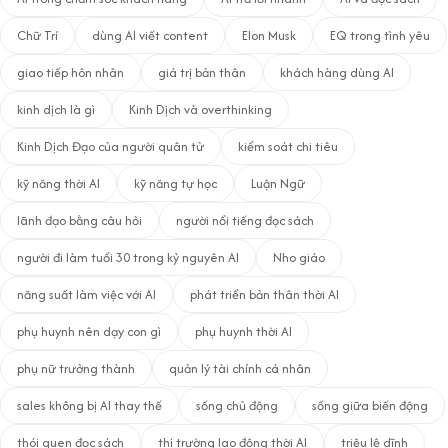
Chữ Trí
dùng AI viết content
Elon Musk
EQ trong tình yêu
giao tiếp hôn nhân
giá trị bản thân
khách hàng dùng AI
kinh dịch là gì
Kinh Dịch và overthinking
Kinh Dịch Đạo của người quân tử
kiểm soát chi tiêu
kỹ năng thời AI
kỹ năng tự học
Luận Ngữ
lãnh đạo bằng câu hỏi
người nổi tiếng đọc sách
người đi làm tuổi 30 trong kỷ nguyên AI
Nho giáo
năng suất làm việc với AI
phát triển bản thân thời AI
phụ huynh nên dạy con gì
phụ huynh thời AI
phụ nữ trưởng thành
quản lý tài chính cá nhân
sales không bị AI thay thế
sống chủ động
sống giữa biến động
thói quen đọc sách
thị trường lao động thời AI
triệu lệ dĩnh