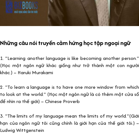
Những câu nói truyền cảm hứng học tập ngoại ngữ
1. "Learning another language is like becoming another person."
(Học một ngôn ngữ khác giống như trở thành một con người
khác.) – Haruki Murakami
2. "To learn a language is to have one more window from which
to look at the world." (Học một ngôn ngữ là có thêm một cửa sổ
để nhìn ra thế giới) – Chinese Proverb
3. "The limits of my language mean the limits of my world."(Giới
hạn của ngôn ngữ tôi cũng chính là giới hạn của thế giới tôi.) –
Ludwig Wittgenstein