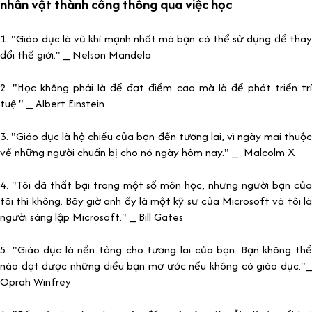
nhân vật thành công thông qua việc học
1. "Giáo dục là vũ khí mạnh nhất mà bạn có thể sử dụng để thay
đổi thế giới." _ Nelson Mandela
2. "Học không phải là để đạt điểm cao mà là để phát triển trí
tuệ." _ Albert Einstein
3. "Giáo dục là hộ chiếu của bạn đến tương lai, vì ngày mai thuộc
về những người chuẩn bị cho nó ngày hôm nay." _ Malcolm X
4. "Tôi đã thất bại trong một số môn học, nhưng người bạn của
tôi thì không. Bây giờ anh ấy là một kỹ sư của Microsoft và tôi là
người sáng lập Microsoft." _ Bill Gates
5. "Giáo dục là nền tảng cho tương lai của bạn. Bạn không thể
nào đạt được những điều bạn mơ ước nếu không có giáo dục."_
Oprah Winfrey