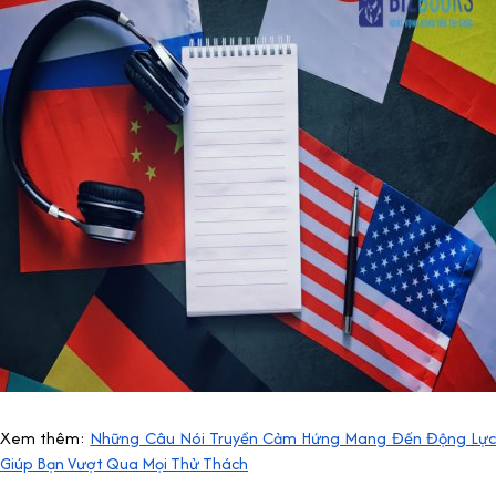
Xem thêm:
Những Câu Nói Truyền Cảm Hứng Mang Đến Động Lự
Giúp Bạn Vượt Qua Mọi Thử Thách