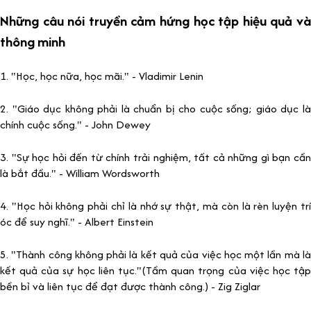
Những câu nói truyền cảm hứng học tập hiệu quả và
thông minh
1. "Học, học nữa, học mãi." - Vladimir Lenin
2. "Giáo dục không phải là chuẩn bị cho cuộc sống; giáo dục là
chính cuộc sống." - John Dewey
3. "Sự học hỏi đến từ chính trải nghiệm, tất cả những gì bạn cần
là bắt đầu." - William Wordsworth
4. "Học hỏi không phải chỉ là nhớ sự thật, mà còn là rèn luyện trí
óc để suy nghĩ." - Albert Einstein
5. "Thành công không phải là kết quả của việc học một lần mà là
kết quả của sự học liên tục."(Tầm quan trọng của việc học tập
bền bỉ và liên tục để đạt được thành công.) - Zig Ziglar