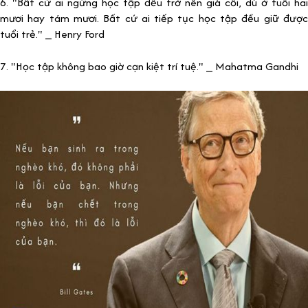
6. "Bất cứ ai ngừng học tập đều trở nên già cỗi, dù ở tuổi hai
mươi hay tám mươi. Bất cứ ai tiếp tục học tập đều giữ được
tuổi trẻ." _ Henry Ford
7. "Học tập không bao giờ cạn kiệt trí tuệ." _ Mahatma Gandhi