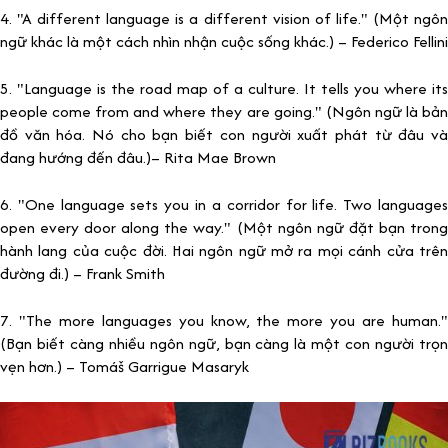
4. "A different language is a different vision of life." (Một ngôn
ngữ khác là một cách nhìn nhận cuộc sống khác.) – Federico Fellini
5. "Language is the road map of a culture. It tells you where its
people come from and where they are going." (Ngôn ngữ là bản
đồ văn hóa. Nó cho bạn biết con người xuất phát từ đâu và
đang hướng đến đâu.)– Rita Mae Brown
6. "One language sets you in a corridor for life. Two languages
open every door along the way." (Một ngôn ngữ đặt bạn trong
hành lang của cuộc đời. Hai ngôn ngữ mở ra mọi cánh cửa trên
đường đi.) – Frank Smith
7. "The more languages you know, the more you are human."
(Bạn biết càng nhiều ngôn ngữ, bạn càng là một con người trọn
vẹn hơn.) – Tomáš Garrigue Masaryk