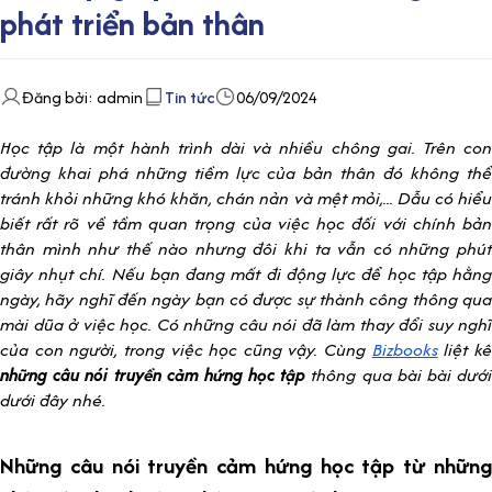
phát triển bản thân
Đăng bởi: admin
Tin tức
06/09/2024
Học tập là một hành trình dài và nhiều chông gai. Trên con
đường khai phá những tiềm lực của bản thân đó không thể
tránh khỏi những khó khăn, chán nản và mệt mỏi,... Dẫu có hiểu
biết rất rõ về tầm quan trọng của việc học đối với chính bản
thân mình như thế nào nhưng đôi khi ta vẫn có những phút
giây nhụt chí. Nếu bạn đang mất đi động lực để học tập hằng
ngày, hãy nghĩ đến ngày bạn có được sự thành công thông qua
mài dũa ở việc học. Có những câu nói đã làm thay đổi suy nghĩ
của con người, trong việc học cũng vậy. Cùng
Bizbooks
liệt k
những câu nói truyền cảm hứng học tập
thông qua bài bài dướ
dưới đây nhé.
Những câu nói truyền cảm hứng học tập từ những