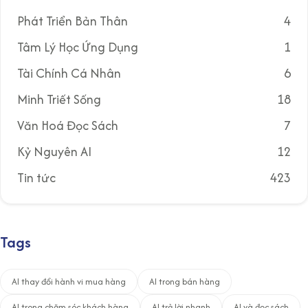
Phát Triển Bản Thân
4
Tâm Lý Học Ứng Dụng
1
Tài Chính Cá Nhân
6
Minh Triết Sống
18
Văn Hoá Đọc Sách
7
Kỷ Nguyên AI
12
Tin tức
423
Tags
AI thay đổi hành vi mua hàng
AI trong bán hàng
AI trong chăm sóc khách hàng
AI trả lời nhanh
AI và đọc sách