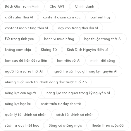
Bách Gia Tranh Minh
ChatGPT
Chính danh
chốt sales thời AI
content chạm cảm xúc
content hay
content marketing thời AI
dạy con trong thời đại AI
EQ trong tình yêu
hành vi mua hàng
học thuộc trong thời AI
không cam chịu
Khổng Tử
Kinh Dịch Nguyễn Hiến Lê
làm sao để tiền đẻ ra tiền
làm việc với AI
minh triết sống
người làm sales thời AI
người trẻ cần học gì trong kỷ nguyên AI
những cuốn sách tài chính đáng đọc trước tuổi 35
năng lực con người
năng lực con người trong kỷ nguyên AI
năng lực học lại
phát triển tư duy cho trẻ
quản lý tài chính cá nhân
sách tài chính cá nhân
sách tư duy triết học
Sống có chừng mực
thuận theo cuộc đời