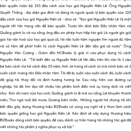
bản quyền toàn bộ 120 đầu sách của học giả Nguyễn Hiến Lê. Ông Nguyễn
Quyết Thắng - đại diện gia đình và đang là người quản lý bản quyền của 120
đầu sách của học giả Nguyễn Hiến Lê - chia sẻ: “Học giả Nguyễn Hiến Lê là một
người rất tôn trọng vấn đề bản quyền. Trước khi dịch bản Đắc nhân tâm và
Quẳng gánh lo và vui sống, ông đều xin phép trực tiếp tác giả. Là người gìn giữ
gia tài văn hoá của học giả quá cố, tôi vẫn luôn tâm nguyện tìm người đủ tầm
và có tâm để phát triển tủ sách Nguyễn Hiến Lê đến độc giả cả nước”. Ông
Nguyễn Văn Cường - Giám đốc MCBooks lý giải vì sao phục dựng tủ sách
Nguyễn Hiến Lê: “Tôi biết đến cụ Nguyễn Hiến Lê lần đầu tiên khi còn là 1 cậu
bé bán sách vỉa hè cách đây 20 năm, tình cờ trong số sách cũ mà mình bán có 1
cuốn sách mang tên Đắc nhân tâm. Tôi đã bị cuốn vào cuốn sách đó, cuốn sách
đã giúp tôi thay đổi và định hướng tương lai. Sau này, trên con đường sự
nghiệp, tôi đã tìm đọc rất nhiều tác phẩm kinh điển mà cụ từng dịch và viết
như: Kim chỉ nam của học sinh, Quẳng gánh lo đi mà vui sống, Lời khuyên thanh
niên, Thư ngỏ tuổi đôi mươi, Gương kiên nhẫn... Những người trẻ chúng tôi khi
bắt đầu gây dựng thương hiệu BIZBooks có cùng suy nghĩ về ý thức làm sách
bản quyền giống học giả Nguyễn Hiến Lê. Xác định sẽ xây dựng thương hiệu
BIZBooks dòng sách bản quyền, đề cao, dành sự trân trọng tới những tác giả đã
viết những tác phẩm ý nghĩa phục vụ xã hội.”