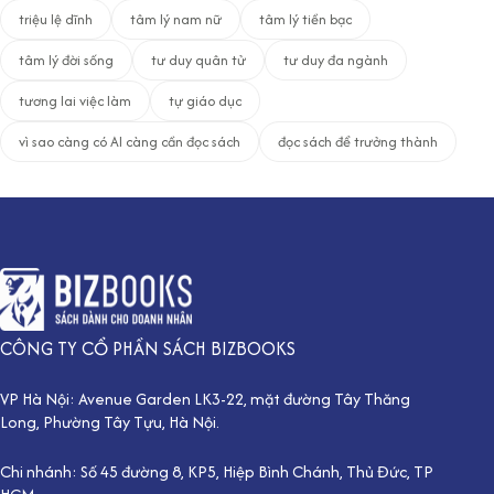
triệu lệ dĩnh
tâm lý nam nữ
tâm lý tiền bạc
tâm lý đời sống
tư duy quân tử
tư duy đa ngành
tương lai việc làm
tự giáo dục
vì sao càng có AI càng cần đọc sách
đọc sách để trưởng thành
CÔNG TY CỔ PHẦN SÁCH BIZBOOKS
VP Hà Nội: Avenue Garden LK3-22, mặt đường Tây Thăng
Long, Phường Tây Tựu, Hà Nội.
Chi nhánh: Số 45 đường 8, KP5, Hiệp Bình Chánh, Thủ Đức, TP