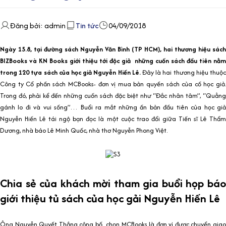
Đăng bởi: admin
Tin tức
04/09/2018
Ngày 15.8, tại đường sách Nguyễn Văn Bình (TP HCM), hai thương hiệu sách
BIZBooks và KN Books giới thiệu tới độc giả những cuốn sách đầu tiên nằm
trong 120 tựa sách của học giả Nguyễn Hiến Lê.
Đây là hai thương hiệu thuộ
Công ty Cổ phần sách MCBooks- đơn vị mua bản quyền sách của cố học giả.
Trong đó, phải kể đến những cuốn sách đặc biệt như “Đắc nhân tâm”, “Quẳng
gánh lo đi và vui sống”… Buổi ra mắt những ấn bản đầu tiên của học giả
Nguyễn Hiến Lê tái ngộ bạn đọc là một cuộc trao đổi giữa Tiến sĩ Lê Thẩm
Dương, nhà báo Lê Minh Quốc, nhà thơ Nguyễn Phong Việt.
Chia sẻ của khách mời tham gia buổi họp báo
giới thiệu tủ sách của học gải Nguyễn Hiến Lê
Ông Nguyễn Quyết Thắng công bố chọn MCBooks là đơn vị được chuyển giao