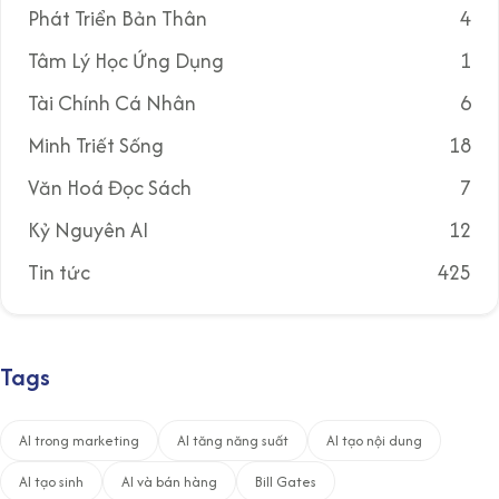
Phát Triển Bản Thân
4
Tâm Lý Học Ứng Dụng
1
Tài Chính Cá Nhân
6
Minh Triết Sống
18
Văn Hoá Đọc Sách
7
Kỷ Nguyên AI
12
Tin tức
425
Tags
AI trong marketing
AI tăng năng suất
AI tạo nội dung
AI tạo sinh
AI và bán hàng
Bill Gates