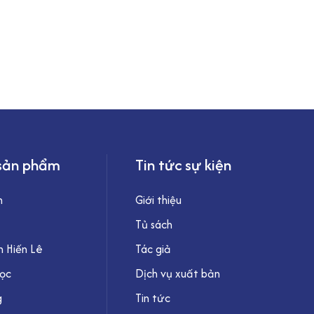
sản phẩm
Tin tức sự kiện
h
Giới thiệu
Tủ sách
 Hiến Lê
Tác giả
học
Dịch vụ xuất bản
g
Tin tức