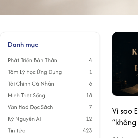
Danh mục
Phát Triển Bản Thân
4
Tâm Lý Học Ứng Dụng
1
Tài Chính Cá Nhân
6
Minh Triết Sống
18
Văn Hoá Đọc Sách
7
Vì sao 
Kỷ Nguyên AI
12
“không
Tin tức
423
nhiều n