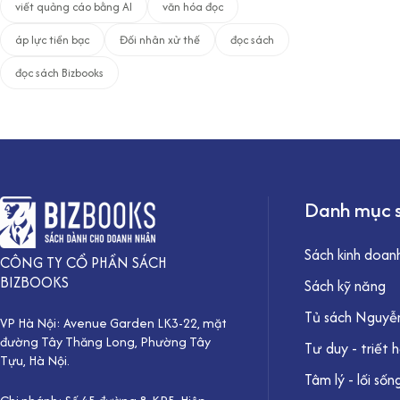
viết quảng cáo bằng AI
văn hóa đọc
áp lực tiền bạc
Đối nhân xử thế
đọc sách
đọc sách Bizbooks
Danh mục 
Sách kinh doan
CÔNG TY CỔ PHẦN SÁCH
BIZBOOKS
Sách kỹ năng
Tủ sách Nguyễn
VP Hà Nội: Avenue Garden LK3-22, mặt
đường Tây Thăng Long, Phường Tây
Tư duy - triết 
Tựu, Hà Nội.
Tâm lý - lối sốn