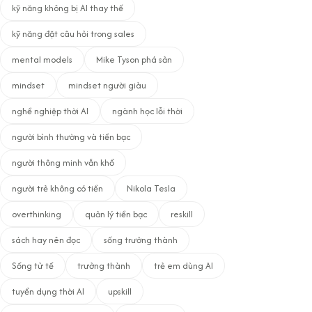
kỹ năng không bị AI thay thế
kỹ năng đặt câu hỏi trong sales
mental models
Mike Tyson phá sản
mindset
mindset người giàu
nghề nghiệp thời AI
ngành học lỗi thời
người bình thường và tiền bạc
người thông minh vẫn khổ
người trẻ không có tiền
Nikola Tesla
overthinking
quản lý tiền bạc
reskill
sách hay nên đọc
sống trưởng thành
Sống tử tế
trưởng thành
trẻ em dùng AI
tuyển dụng thời AI
upskill