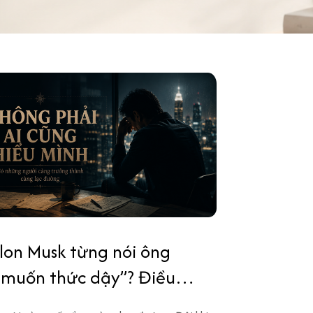
Elon Musk từng nói ông
 muốn thức dậy”? Điều
gười trưởng thành mới hiểu