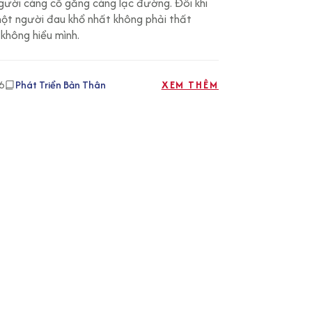
ười càng cố gắng càng lạc đường. Đôi khi
hận và hiểu mình | Tử Vi
một người đau khổ nhất không phải thất
không hiểu mình.
ải
6
Phát Triển Bản Thân
XEM THÊM