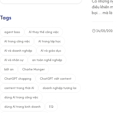
Có những ng
về số p
điều khiến 
bại… mà là 
Luận Gi
Tags
14/05/202
agent boss
AI thay thế công việc
AI trong công việc
AI trong lớp học
AI và doanh nghiệp
AI và giáo dục
AI và nhân sự
an toàn nghề nghiệp
bất an
Charlie Munger
ChatGPT shopping
ChatGPT viết content
content trong thời AI
doanh nghiệp tương lai
dùng AI trong công việc
dùng AI trong kinh doanh
EQ