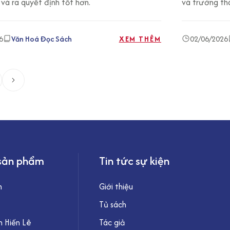
 và ra quyết định tốt hơn.
và trưởng th
6
Văn Hoá Đọc Sách
XEM THÊM
02/06/2026
sản phẩm
Tin tức sự kiện
h
Giới thiệu
Tủ sách
 Hiến Lê
Tác giả