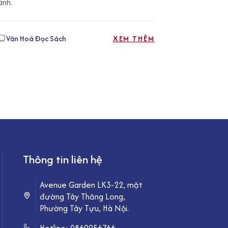
ành.
Văn Hoá Đọc Sách
XEM THÊM
Thông tin liên hệ
Avenue Garden LK3-22, mặt
đường Tây Thăng Long,
Phường Tây Tựu, Hà Nội.
Hotline:
0869956766