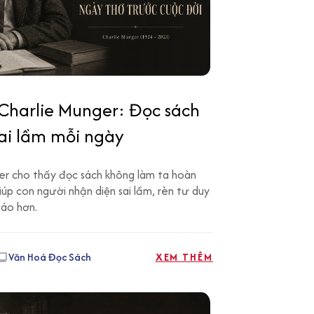
 Charlie Munger: Đọc sách
sai lầm mỗi ngày
er cho thấy đọc sách không làm ta hoàn
úp con người nhận diện sai lầm, rèn tư duy
táo hơn.
Văn Hoá Đọc Sách
XEM THÊM