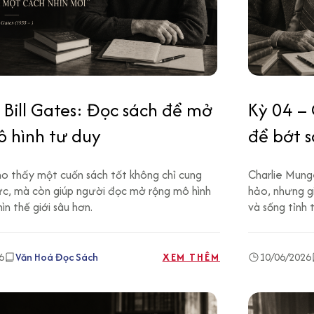
 Bill Gates: Đọc sách để mở
Kỳ 04 –
 hình tư duy
để bớt 
cho thấy một cuốn sách tốt không chỉ cung
Charlie Mung
ức, mà còn giúp người đọc mở rộng mô hình
hảo, nhưng gi
ìn thế giới sâu hơn.
và sống tỉnh 
6
Văn Hoá Đọc Sách
XEM THÊM
10/06/2026