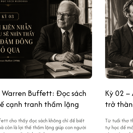
 Warren Buffett: Đọc sách
Kỳ 02 – 
thế cạnh tranh thầm lặng
trở thà
nghèo k
ett cho thấy đọc sách không chỉ để biết
Từ tuổi thơ t
mà còn là lợi thế thầm lặng giúp con người
tự học để mở