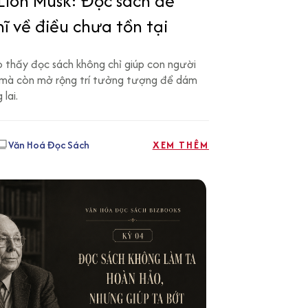
Elon Musk: Đọc sách để
 về điều chưa tồn tại
o thấy đọc sách không chỉ giúp con người
i, mà còn mở rộng trí tưởng tượng để dám
lai.
Văn Hoá Đọc Sách
XEM THÊM