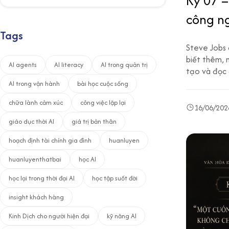
Kỳ 07 –
công n
Tags
Steve Jobs 
biết thêm, 
AI agents
AI literacy
AI trong quản trị
tạo và đọc 
AI trong vận hành
bài học cuộc sống
chữa lành cảm xúc
công việc lặp lại
16/06/202
giáo dục thời AI
giá trị bản thân
hoạch định tài chính gia đình
huanluyen
huanluyenthatbai
học AI
học lại trong thời đại AI
học tập suốt đời
insight khách hàng
Kinh Dịch cho người hiện đại
kỹ năng AI