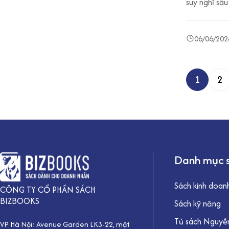
suy nghĩ sâu
06/06/202
1
2
P
h
â
n
t
Danh mục 
r
a
Sách kinh doan
CÔNG TY CỔ PHẦN SÁCH
n
BIZBOOKS
Sách kỹ năng
g
Tủ sách Nguyễn
b
VP Hà Nội: Avenue Garden LK3-22, mặt