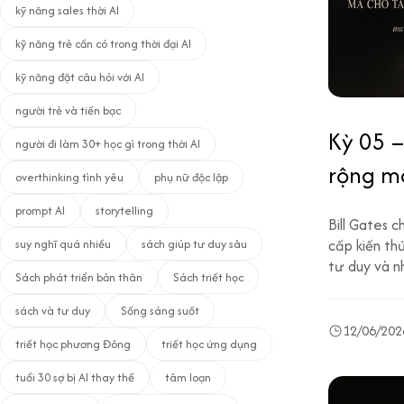
kỹ năng sales thời AI
kỹ năng trẻ cần có trong thời đại AI
kỹ năng đặt câu hỏi với AI
người trẻ và tiền bạc
Kỳ 05 –
người đi làm 30+ học gì trong thời AI
rộng mô
overthinking tình yêu
phụ nữ độc lập
prompt AI
storytelling
Bill Gates 
cấp kiến th
suy nghĩ quá nhiều
sách giúp tư duy sâu
tư duy và nh
Sách phát triển bản thân
Sách triết học
sách và tư duy
Sống sáng suốt
12/06/202
triết học phương Đông
triết học ứng dụng
tuổi 30 sợ bị AI thay thế
tâm loạn