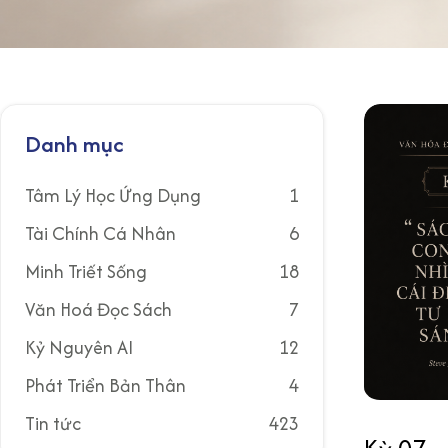
Danh mục
Tâm Lý Học Ứng Dụng
1
Tài Chính Cá Nhân
6
Minh Triết Sống
18
Văn Hoá Đọc Sách
7
Kỷ Nguyên AI
12
Phát Triển Bản Thân
4
Tin tức
423