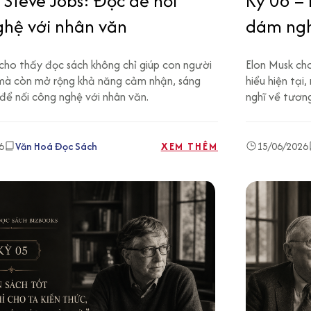
 Steve Jobs: Đọc để nối
Kỳ 06 – 
ghệ với nhân văn
dám nghĩ
cho thấy đọc sách không chỉ giúp con người
Elon Musk ch
mà còn mở rộng khả năng cảm nhận, sáng
hiểu hiện tạ
để nối công nghệ với nhân văn.
nghĩ về tương 
6
Văn Hoá Đọc Sách
XEM THÊM
15/06/2026