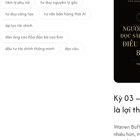
tâm lý phụ nữ
tư duy nguyên lý gốc
tư duy sáng tạo
tư vấn bán hàng thời AI
áp lực tài chính
đàn ông sao Hỏa đàn bà sao Kim
đầu tư tài chính thông minh
đọc sâu
Kỳ 03 –
là lợi 
Warren Buff
nhiều hơn, 