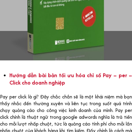
Hướng dẫn bài bản tối ưu hóa chỉ số Pay – per –
Click cho doanh nghiệp
Pay per click là gì? Đây chắc chắn sẽ là một khái niệm mà bạn
thấy nhắc đến thường xuyên và liên tục trong suốt quá trình
chạy quảng cáo cho công việc kinh doanh của mình. Pay per
click chính là thuật ngữ trong google adwords nghĩa là trả tiền
cho mỗi lượt nhấp chuột, tức là quảng cáo tính phí cho mỗi lần
nhấp chuột của khách hàng khi tìm kiếm. Đấy chính là cách mà