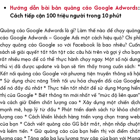
Hướng dẫn bài bản quảng cáo Google Adwords
:
Cách tiếp cận 100 triệu người trong 10 phút
Quảng cáo Google Adwords là gì? Làm thế nào để chạy quảng
cáo Google Adwords – Google Ads một cách hiệu quả? Chi phí
chạy quảng cáo Google so với Facebook là bao nhiêu? Cuốn
sách sẽ giải quyết tất tần tật các câu hỏi trên và gợi ý cho bạn
rất nhiều mẹo để có thể thực hành chạy ngay. Một số nội dung
thú vị đã được update và bạn sẽ tìm thấy trong cuốn sách: *
Kết nối quảng cáo Google với phương tiện truyền thông xã hội
* Sử dụng chức năng Trình tối ưu hóa chuyển đổi của Google
để nó đầy đủ nhất * Thực tiễn tốt nhất để sử dụng Mạng hiển
thị của Google * Biết thông tin mới nhất về “mức độ liên quan”
và cách giữ Điểm chất lượng cao * Xây dựng một chiến dịch
mạnh mẽ, hợp lý từ đầu * Phát triển danh sách từ khóa chất
lượng cao * Cách khiến khách hàng triển vọng chọn trang web
của bạn * Cách viết quảng cáo GG bắt mắt, nhận nhấp chuột
và kiếm tiền. * Giữ quảng cáo của bạn hiển thị với điểm chất
lượng cao * Tăng gấp ba lưu lượng truy cập của bạn với Mạng