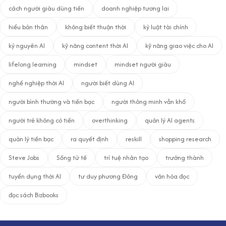
cách người giàu dùng tiền
doanh nghiệp tương lai
hiểu bản thân
không biết thuận thời
kỷ luật tài chính
kỷ nguyên AI
kỹ năng content thời AI
kỹ năng giao việc cho AI
lifelong learning
mindset
mindset người giàu
nghề nghiệp thời AI
người biết dùng AI
người bình thường và tiền bạc
người thông minh vẫn khổ
người trẻ không có tiền
overthinking
quản lý AI agents
quản lý tiền bạc
ra quyết định
reskill
shopping research
Steve Jobs
Sống tử tế
trí tuệ nhân tạo
trưởng thành
tuyển dụng thời AI
tư duy phương Đông
văn hóa đọc
đọc sách Bizbooks