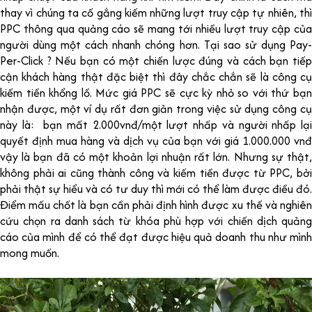
thay vì chúng ta cố gắng kiếm những lượt truy cập tự nhiên, thì
PPC thông qua quảng cáo sẽ mang tới nhiều lượt truy cập của
người dùng một cách nhanh chóng hơn. Tại sao sử dụng Pay-
Per-Click ? Nếu bạn có một chiến lược đúng và cách bạn tiếp
cận khách hàng thật đặc biệt thì đây chắc chắn sẽ là công cụ
kiếm tiền khổng lồ. Mức giá PPC sẽ cực kỳ nhỏ so với thứ bạn
nhận được, một ví dụ rất đơn giản trong việc sử dụng công cụ
này là: bạn mất 2.000vnđ/một lượt nhấp và người nhấp lại
quyết định mua hàng và dịch vụ của bạn với giá 1.000.000 vnđ
vậy là bạn đã có một khoản lợi nhuận rất lớn. Nhưng sự thật,
không phải ai cũng thành công và kiếm tiền được từ PPC, bởi
phải thật sự hiểu và có tư duy thì mới có thể làm được điều đó.
Điểm mấu chốt là bạn cần phải định hình được xu thế và nghiên
cứu chọn ra danh sách từ khóa phù hợp với chiến dịch quảng
cáo của mình để có thể đạt được hiệu quả doanh thu như mình
mong muốn.