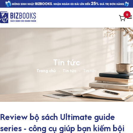
0
Tin tức
Trang chủ
-
Tin tức
-
Tin tức
Review bộ sách Ultimate guide
series - công cụ giúp bạn kiếm bội