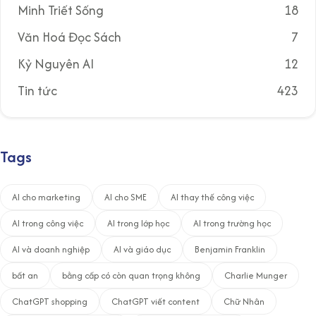
Minh Triết Sống
18
Văn Hoá Đọc Sách
7
Kỷ Nguyên AI
12
Tin tức
423
Tags
AI cho marketing
AI cho SME
AI thay thế công việc
AI trong công việc
AI trong lớp học
AI trong trường học
AI và doanh nghiệp
AI và giáo dục
Benjamin Franklin
bất an
bằng cấp có còn quan trọng không
Charlie Munger
ChatGPT shopping
ChatGPT viết content
Chữ Nhân