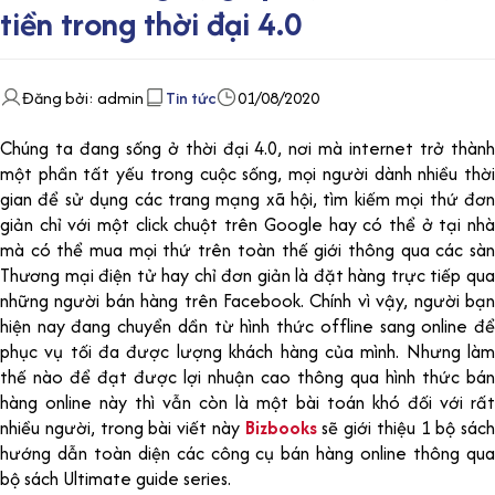
tiền trong thời đại 4.0
Đăng bởi: admin
Tin tức
01/08/2020
Chúng ta đang sống ở thời đại 4.0, nơi mà internet trở thành
một phần tất yếu trong cuộc sống, mọi người dành nhiều thời
gian để sử dụng các trang mạng xã hội, tìm kiếm mọi thứ đơn
giản chỉ với một click chuột trên Google hay có thể ở tại nhà
mà có thể mua mọi thứ trên toàn thế giới thông qua các sàn
Thương mại điện tử hay chỉ đơn giản là đặt hàng trực tiếp qua
những người bán hàng trên Facebook. Chính vì vậy, người bạn
hiện nay đang chuyển dần từ hình thức offline sang online để
phục vụ tối đa được lượng khách hàng của mình. Nhưng làm
thế nào để đạt được lợi nhuận cao thông qua hình thức bán
hàng online này thì vẫn còn là một bài toán khó đối với rất
nhiều người, trong bài viết này
Bizbooks
sẽ giới thiệu 1 bộ sách
hướng dẫn toàn diện các công cụ bán hàng online thông qua
bộ sách Ultimate guide series.