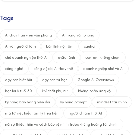
Tags
AI cho nhân viên văn phòng
AI trong văn phòng
AI và người đi làm
bản lĩnh nội tâm
cauhoi
chủ doanh nghiệp thời AI
chữa lành
content không chạm
công nghệ
công việc bị AI thay thế
doanh nghiệp nhỏ và AI
dạy con biết hỏi
dạy con tự học
Google AI Overviews
học lại ở tuổi 30
khí chất phụ nữ
không phản ứng vội
kỹ năng bán hàng hiện đại
kỹ năng prompt
mindset tài chính
mà từ việc hiểu tâm lý tiêu tiền
người đi làm thời AI
nỗi sợ thiếu thốn và cách bảo vệ mình trước khủng hoảng tài chính.