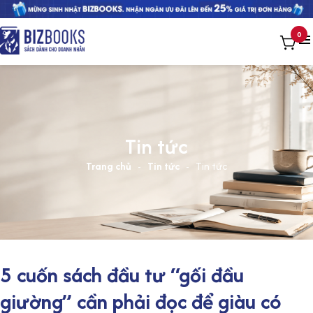
0
Tin tức
Trang chủ
-
Tin tức
-
Tin tức
5 cuốn sách đầu tư “gối đầu
giường” cần phải đọc để giàu có