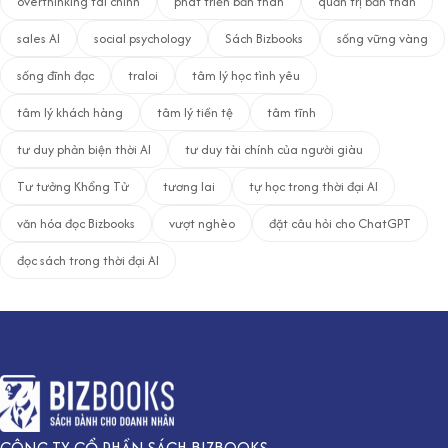
overthinking tài chính
phát triển bản thân
quản trị bản thân
sales AI
social psychology
Sách Bizbooks
sống vững vàng
sống đĩnh đạc
traloi
tâm lý học tình yêu
tâm lý khách hàng
tâm lý tiền tệ
tâm tĩnh
tư duy phản biện thời AI
tư duy tài chính của người giàu
Tư tưởng Khổng Tử
tương lai
tự học trong thời đại AI
văn hóa đọc Bizbooks
vượt nghèo
đặt câu hỏi cho ChatGPT
đọc sách trong thời đại AI