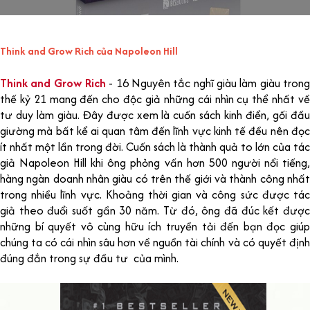
Think and Grow Rich của Napoleon Hill
Think and Grow Rich
- 16 Nguyên tắc nghĩ giàu làm giàu tron
thế kỷ 21 mang đến cho độc giả những cái nhìn cụ thể nhất về
tư duy làm giàu. Đây được xem là cuốn sách kinh điển, gối đầu
giường mà bất kể ai quan tâm đến lĩnh vực kinh tế đều nên đọc
ít nhất một lần trong đời. Cuốn sách là thành quả to lớn của tác
giả Napoleon Hill khi ông phỏng vấn hơn 500 người nổi tiếng,
hàng ngàn doanh nhân giàu có trên thế giới và thành công nhất
trong nhiều lĩnh vực. Khoảng thời gian và công sức được tác
giả theo đuổi suốt gần 30 năm. Từ đó, ông đã đúc kết được
những bí quyết vô cùng hữu ích truyền tải đến bạn đọc giúp
chúng ta có cái nhìn sâu hơn về nguồn tài chính và có quyết định
đúng đắn trong sự đầu tư của mình.