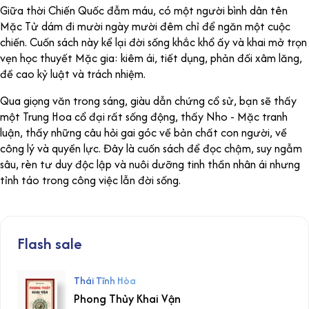
Giữa thời Chiến Quốc đẫm máu, có một người bình dân tên
Mặc Tử dám đi mười ngày mười đêm chỉ để ngăn một cuộc
chiến. Cuốn sách này kể lại đời sống khắc khổ ấy và khai mở trọn
vẹn học thuyết Mặc gia: kiêm ái, tiết dụng, phản đối xâm lăng,
đề cao kỷ luật và trách nhiệm.
Qua giọng văn trong sáng, giàu dẫn chứng cổ sử, bạn sẽ thấy
một Trung Hoa cổ đại rất sống động, thấy Nho - Mặc tranh
luận, thấy những câu hỏi gai góc về bản chất con người, về
công lý và quyền lực. Đây là cuốn sách để đọc chậm, suy ngẫm
sâu, rèn tư duy độc lập và nuôi dưỡng tinh thần nhân ái nhưng
tỉnh táo trong công việc lẫn đời sống.
Flash sale
Thái Tĩnh Hòa
Phong Thủy Khai Vận