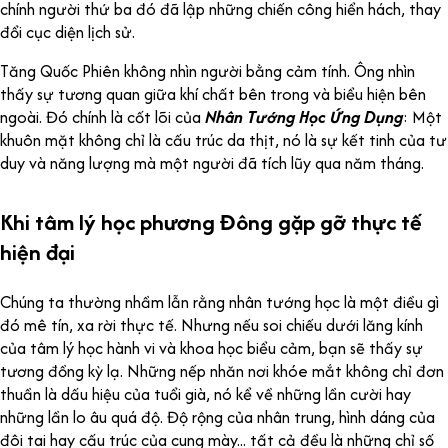
chính người thứ ba đó đã lập những chiến công hiển hách, thay
đổi cục diện lịch sử.
Tăng Quốc Phiên không nhìn người bằng cảm tính. Ông nhìn
thấy sự tương quan giữa khí chất bên trong và biểu hiện bên
ngoài. Đó chính là cốt lõi của
Nhân Tướng Học Ứng Dụng
: Một
khuôn mặt không chỉ là cấu trúc da thịt, nó là sự kết tinh của tư
duy và năng lượng mà một người đã tích lũy qua năm tháng.
Khi tâm lý học phương Đông gặp gỡ thực tế
hiện đại
Chúng ta thường nhầm lẫn rằng nhân tướng học là một điều gì
đó mê tín, xa rời thực tế. Nhưng nếu soi chiếu dưới lăng kính
của tâm lý học hành vi và khoa học biểu cảm, bạn sẽ thấy sự
tương đồng kỳ lạ. Những nếp nhăn nơi khóe mắt không chỉ đơn
thuần là dấu hiệu của tuổi già, nó kể về những lần cười hay
những lần lo âu quá độ. Độ rộng của nhân trung, hình dáng của
đôi tai hay cấu trúc của cung mày... tất cả đều là những chỉ số