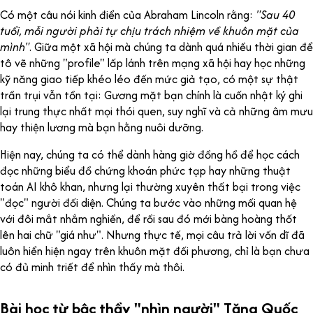
Có một câu nói kinh điển của Abraham Lincoln rằng:
"Sau 40
tuổi, mỗi người phải tự chịu trách nhiệm về khuôn mặt của
mình"
. Giữa một xã hội mà chúng ta dành quá nhiều thời gian để
tô vẽ những "profile" lấp lánh trên mạng xã hội hay học những
kỹ năng giao tiếp khéo léo đến mức giả tạo, có một sự thật
trần trụi vẫn tồn tại: Gương mặt bạn chính là cuốn nhật ký ghi
lại trung thực nhất mọi thói quen, suy nghĩ và cả những âm mưu
hay thiện lương mà bạn hằng nuôi dưỡng.
Hiện nay, chúng ta có thể dành hàng giờ đồng hồ để học cách
đọc những biểu đồ chứng khoán phức tạp hay những thuật
toán AI khô khan, nhưng lại thường xuyên thất bại trong việc
"đọc" người đối diện. Chúng ta bước vào những mối quan hệ
với đôi mắt nhắm nghiền, để rồi sau đó mới bàng hoàng thốt
lên hai chữ "giá như". Nhưng thực tế, mọi câu trả lời vốn dĩ đã
luôn hiển hiện ngay trên khuôn mặt đối phương, chỉ là bạn chưa
có đủ minh triết để nhìn thấy mà thôi.
Bài học từ bậc thầy "nhìn người" Tăng Quốc