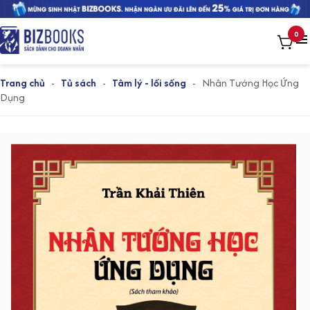
0
Trang chủ
-
Tủ sách
-
Tâm lý - lối sống
-
Nhân Tướng Học Ứng
Dụng