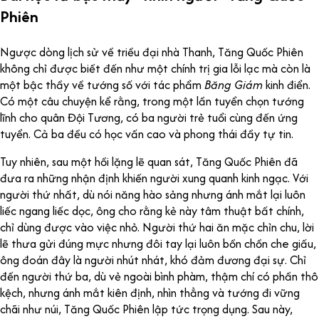
Phiên
Ngược dòng lịch sử về triều đại nhà Thanh, Tăng Quốc Phiên
không chỉ được biết đến như một chính trị gia lỗi lạc mà còn là
một bậc thầy về tướng số với tác phẩm
Băng Giám
kinh điển.
Có một câu chuyện kể rằng, trong một lần tuyển chọn tướng
lĩnh cho quân Đội Tương, có ba người trẻ tuổi cùng đến ứng
tuyển. Cả ba đều có học vấn cao và phong thái đầy tự tin.
Tuy nhiên, sau một hồi lặng lẽ quan sát, Tăng Quốc Phiên đã
đưa ra những nhận định khiến người xung quanh kinh ngạc. Với
người thứ nhất, dù nói năng hào sảng nhưng ánh mắt lại luôn
liếc ngang liếc dọc, ông cho rằng kẻ này tâm thuật bất chính,
chỉ dùng được vào việc nhỏ. Người thứ hai ăn mặc chỉn chu, lời
lẽ thưa gửi đúng mực nhưng đôi tay lại luôn bồn chồn che giấu,
ông đoán đây là người nhút nhát, khó đảm đương đại sự. Chỉ
đến người thứ ba, dù vẻ ngoài bình phàm, thậm chí có phần thô
kệch, nhưng ánh mắt kiên định, nhìn thẳng và tướng đi vững
chãi như núi, Tăng Quốc Phiên lập tức trọng dụng. Sau này,