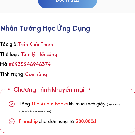
Nhân Tướng Học Ứng Dụng
Tác giả:
Trần Khải Thiên
Tâm lý - lối sống
Thể loại:
Mã:
#8935246946374
Tình trạng:
Còn hàng
Chương trình khuyến mại
Tặng
1
0+
Audio books
khi mua sách giấy
(
áp dụng
với sách có mã cào
)
Freeship
cho đơn hàng từ
300.000đ