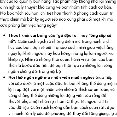
lầy của lối quản lý bản năng. Tác phẩm này không nhai lại những
định nghĩa, lý thuyết khô cứng về bốn nhóm tính cách cơ bản.
Nó bóc tách sâu hơn, chi tiết hơn thành 8 phong cách quản trị
thực chiến mà bất kỳ người sếp nào cũng phải đối mặt khi mở
cửa phòng làm việc hằng ngày:
Thoát khỏi cái bóng của "gã độc tài" hay "ông sếp cả
nể":
Cuốn sách vạch rõ những điểm mù trong hành vi chỉ
huy của bạn. Bạn sẽ biết tại sao cách mình giao việc hằng
ngày lại khiến người này hào hứng nhưng lại làm người kia
khiếp sợ. Nhìn rõ những thói quen, hành vi sai lầm của bản
thân là bước đầu tiên để bạn thôi tạo ra những làn sóng
ngầm chống đối trong nội bộ.
Nói thứ ngôn ngữ mà nhân viên muốn nghe:
Giao tiếp
với cấp dưới là một cuộc đấu trí. Bạn không thể dùng mệnh
lệnh áp đặt với một nhân viên nhóm S thích sự an toàn, và
cũng chẳng thể dùng những lời động viên sáo rỗng để
thuyết phục một nhân sự nhóm C thực tế, người chỉ tin
vào dữ liệu. Cuốn sách hướng dẫn bạn cách quan sát, đọc
vị nhanh tâm lý của đối phương để thay đổi tông giọng, lựa