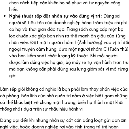
chọn cách tiếp cận khiến họ nể phục và tự nguyện cống
hiến.
Nghệ thuật sắp đặt nhân sự vào đúng vị trí:
Dùng sai
người sẽ tiêu tốn của doanh nghiệp hàng trăm triệu chi phí
cơ hội và thời gian đào tạo. Trang sách cung cấp một bộ
lọc chuẩn xác giúp bạn nhìn ra thế mạnh ẩn giấu của từng
nhân viên. Đặt một người nhóm I (Ảnh hưởng) vào vị trí đối
ngoại truyền cảm hứng, đưa một người nhóm C (Tuân thủ)
vào ban kiểm soát chất lượng kỹ thuật. Khi mỗi người
được làm đúng việc họ giỏi, bộ máy sẽ tự vận hành trơn tru
mà bạn không cần phải đứng sau lưng giám sát vi mô từng
giờ.
Làm sếp giỏi không có nghĩa là bạn phải làm thay phần việc của
cả phòng. Bản lĩnh của nhà quản trị nằm ở việc biết gom những
cá thể khác biệt về chung một hướng, biến họ thành một khối
thống nhất dựa trên sự thấu hiểu hành vi.
Đừng đợi đến khi những nhân sự cốt cán đồng loạt gửi đơn xin
nghỉ việc, hoặc doanh nghiệp rơi vào tình trạng trì trệ hoàn