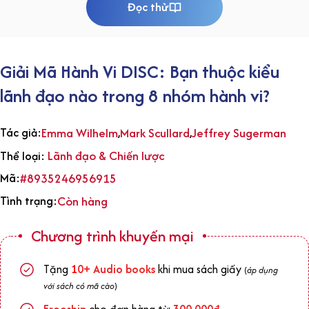
Đọc thử
Giải Mã Hành Vi DISC: Bạn thuộc kiểu
lãnh đạo nào trong 8 nhóm hành vi?
Tác giả:
Emma Wilhelm
,
Mark Scullard
,
Jeffrey Sugerman
Lãnh đạo & Chiến lược
Thể loại:
Mã:
#8935246956915
Tình trạng:
Còn hàng
Chương trình khuyến mại
Tặng
1
0+
Audio books
khi mua sách giấy
(
áp dụng
với sách có mã cào
)
Freeship
cho đơn hàng từ
300.000đ