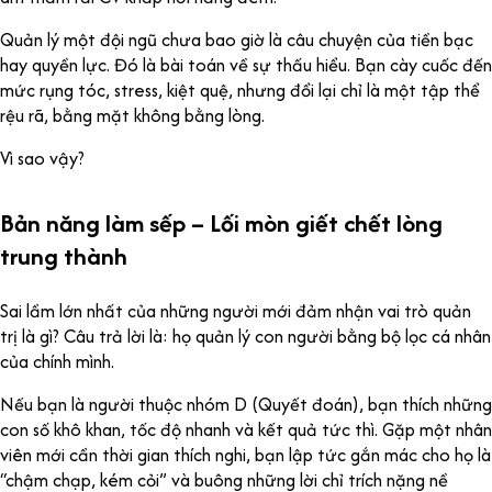
Quản lý một đội ngũ chưa bao giờ là câu chuyện của tiền bạc
hay quyền lực. Đó là bài toán về sự thấu hiểu. Bạn cày cuốc đến
mức rụng tóc, stress, kiệt quệ, nhưng đổi lại chỉ là một tập thể
rệu rã, bằng mặt không bằng lòng.
Vì sao vậy?
Bản năng làm sếp – Lối mòn giết chết lòng
trung thành
Sai lầm lớn nhất của những người mới đảm nhận vai trò quản
trị là gì? Câu trả lời là: họ quản lý con người bằng bộ lọc cá nhân
của chính mình.
Nếu bạn là người thuộc nhóm D (Quyết đoán), bạn thích những
con số khô khan, tốc độ nhanh và kết quả tức thì. Gặp một nhân
viên mới cần thời gian thích nghi, bạn lập tức gắn mác cho họ là
“chậm chạp, kém cỏi” và buông những lời chỉ trích nặng nề