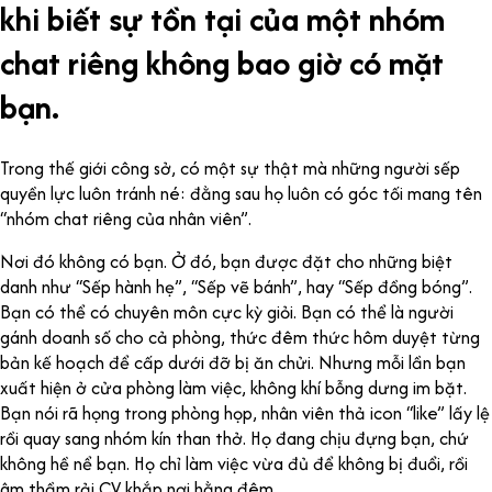
khi biết sự tồn tại của một nhóm
chat riêng không bao giờ có mặt
bạn.
Trong thế giới công sở, có một sự thật mà những người sếp
quyền lực luôn tránh né: đằng sau họ luôn có góc tối mang tên
“nhóm chat riêng của nhân viên”.
Nơi đó không có bạn. Ở đó, bạn được đặt cho những biệt
danh như “Sếp hành hẹ”, “Sếp vẽ bánh”, hay “Sếp đồng bóng”.
Bạn có thể có chuyên môn cực kỳ giỏi. Bạn có thể là người
gánh doanh số cho cả phòng, thức đêm thức hôm duyệt từng
bản kế hoạch để cấp dưới đỡ bị ăn chửi. Nhưng mỗi lần bạn
xuất hiện ở cửa phòng làm việc, không khí bỗng dưng im bặt.
Bạn nói rã họng trong phòng họp, nhân viên thả icon “like” lấy lệ
rồi quay sang nhóm kín than thở. Họ đang chịu đựng bạn, chứ
không hề nể bạn. Họ chỉ làm việc vừa đủ để không bị đuổi, rồi
âm thầm rải CV khắp nơi hằng đêm.