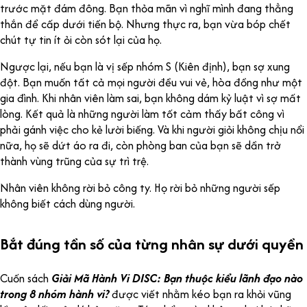
trước mặt đám đông. Bạn thỏa mãn vì nghĩ mình đang thẳng
thắn để cấp dưới tiến bộ. Nhưng thực ra, bạn vừa bóp chết
chút tự tin ít ỏi còn sót lại của họ.
Ngược lại, nếu bạn là vị sếp nhóm S (Kiên định), bạn sợ xung
đột. Bạn muốn tất cả mọi người đều vui vẻ, hòa đồng như một
gia đình. Khi nhân viên làm sai, bạn không dám kỷ luật vì sợ mất
lòng. Kết quả là những người làm tốt cảm thấy bất công vì
phải gánh việc cho kẻ lười biếng. Và khi người giỏi không chịu nổi
nữa, họ sẽ dứt áo ra đi, còn phòng ban của bạn sẽ dần trở
thành vùng trũng của sự trì trệ.
Nhân viên không rời bỏ công ty. Họ rời bỏ những người sếp
không biết cách dùng người.
Bắt đúng tần số của từng nhân sự dưới quyền
Cuốn sách
Giải Mã Hành Vi DISC: Bạn thuộc kiểu lãnh đạo nào
trong 8 nhóm hành vi?
được viết nhằm kéo bạn ra khỏi vũng