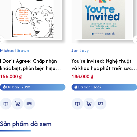
Michael Brown
Jon Levy
I Don't Agree: Chấp nhận
You're Invited: Nghệ thuật
khác biệt, phản biện hiệu
và khoa học phát triển sức
quả, tranh luận thành công
ảnh hưởng của bản thân
156.000
₫
188.000
₫
Đã bán: 2088
Đã bán: 1687
Sản phẩm đã xem