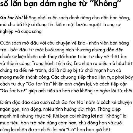
số lần bạn dám nghe từ “Không”
Go For No!
không phải cuốn sách dành riêng cho dân bán hàng,
mà cho bất kỳ ai đang tìm kiếm một bước ngoặt trong sự
nghiệp và cuộc sống.
Cuốn sách mở đầu với câu chuyện về Eric - nhân viên bán hàng
trẻ - bắt đầu từ một buổi sáng bình thường nhưng dẫn đến
chuỗi sự kiện khiến anh thay đổi hoàn toàn tư duy về thất bại
và thành công. Trong hành trình ấy, Eric nhận ra điều mà hầu hết
chúng ta đều né tránh, đó là nỗi sợ bị từ chối mạnh hơn cả
mong muốn thành công. Các chương tiếp theo liên tục phơi bày
cách tư duy “Go for Yes” khiến anh chậm lại, và cách tiếp cận
“Go for No!” giúp anh tiến xa hơn nhờ không sợ nghe lời từ chối.
Điểm độc đáo của cuốn sách Go for No! nằm ở cách kể chuyện
ngắn gọn, sinh động, nhiều tình huống đời thật. Thông điệp
mạnh mẽ nhưng thực tế. Khi bạn coi những lời nói “Không” là
mục tiêu, bạn trở nên dũng cảm hơn, chủ động hơn và cuối
cùng lại nhận được nhiều lời nói “Có” hơn bao giờ hết.