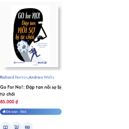
Richard Fenton
,
Andrea Waltz
Go For No!: Đập tan nỗi sợ bị
từ chối
85.000
₫
Đã bán: 864