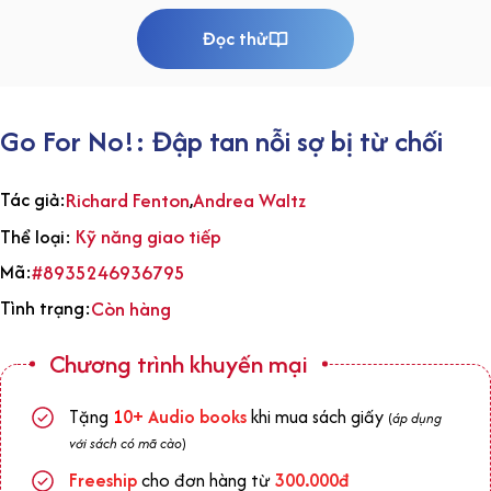
Đọc thử
Go For No!: Đập tan nỗi sợ bị từ chối
Tác giả:
Richard Fenton
,
Andrea Waltz
Kỹ năng giao tiếp
Thể loại:
Mã:
#8935246936795
Tình trạng:
Còn hàng
Chương trình khuyến mại
Tặng
1
0+
Audio books
khi mua sách giấy
(
áp dụng
với sách có mã cào
)
Freeship
cho đơn hàng từ
300.000đ