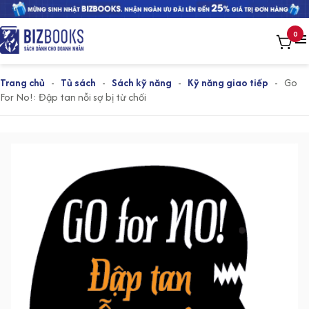
0
Trang chủ
-
Tủ sách
-
Sách kỹ năng
-
Kỹ năng giao tiếp
-
Go
For No!: Đập tan nỗi sợ bị từ chối