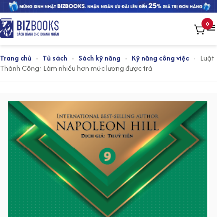
0
Trang chủ
-
Tủ sách
-
Sách kỹ năng
-
Kỹ năng công việc
-
Luật
Thành Công: Làm nhiều hơn mức lương được trả