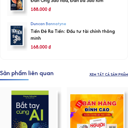
Đàn Ông Sao Hỏa, Đàn Bà Sao Kim
188.000
₫
Duncan Bannatyne
Tiền Đẻ Ra Tiền: Đầu tư tài chính thông
minh
168.000
₫
Sản phẩm liên quan
XEM TẤT CẢ SẢN PHẨM