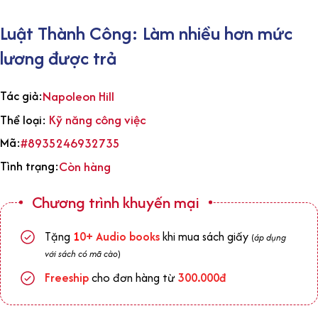
Luật Thành Công: Làm nhiều hơn mức
lương được trả
Tác giả:
Napoleon Hill
Kỹ năng công việc
Thể loại:
Mã:
#8935246932735
Tình trạng:
Còn hàng
Chương trình khuyến mại
Tặng
1
0+
Audio books
khi mua sách giấy
(
áp dụng
với sách có mã cào
)
Freeship
cho đơn hàng từ
300.000đ