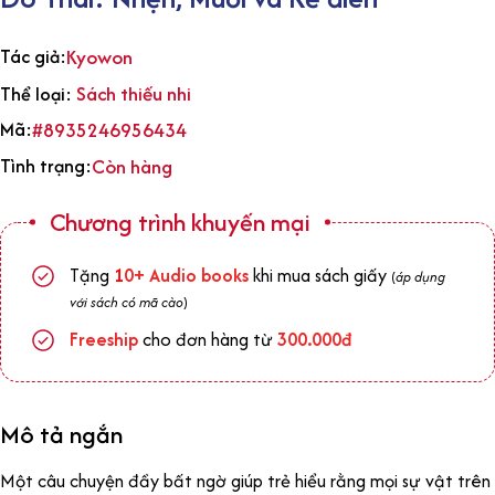
Tác giả:
Kyowon
Sách thiếu nhi
Thể loại:
Mã:
#8935246956434
Tình trạng:
Còn hàng
Chương trình khuyến mại
Tặng
1
0+
Audio books
khi mua sách giấy
(
áp dụng
với sách có mã cào
)
Freeship
cho đơn hàng từ
300.000đ
Mô tả ngắn
Một câu chuyện đầy bất ngờ giúp trẻ hiểu rằng mọi sự vật trên