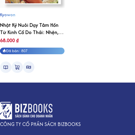
Kyowon
Nhật Ký Nuôi Dạy Tâm Hồn
Từ Kinh Cổ Do Thái: Nhện,
Muỗi và Kẻ điên
68.000
₫
Đã bán: 807
CÔNG TY CỔ PHẦN SÁCH BIZBOOKS