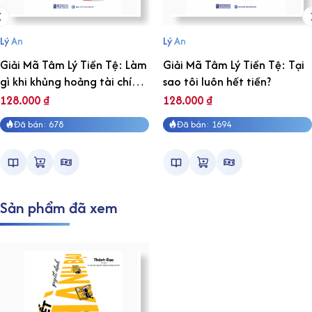
Lý An
Lý An
Giải Mã Tâm Lý Tiền Tệ: Làm
Giải Mã Tâm Lý Tiền Tệ: Tại
gì khi khủng hoảng tài chính
sao tôi luôn hết tiền?
ập đến?
128.000
₫
128.000
₫
Đã bán: 678
Đã bán: 1694
Sản phẩm đã xem