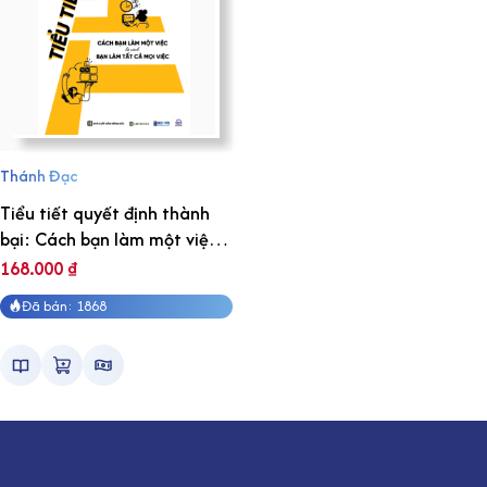
Thánh Đạc
Tiểu tiết quyết định thành
bại: Cách bạn làm một việc
là cách bạn làm tất cả mọi
168.000
₫
việc
Đã bán: 1868