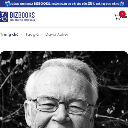
0
Trang chủ
-
Tác giả
-
David Aaker