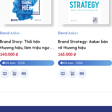
David Aaker
David Aaker
Brand Story: Thổi hồn
Brand Strategy: Aaker bàn
thương hiệu, làm triệu người
về thương hiệu
mê
140.000
₫
165.000
₫
Đã bán: 1238
Đã bán: 1004