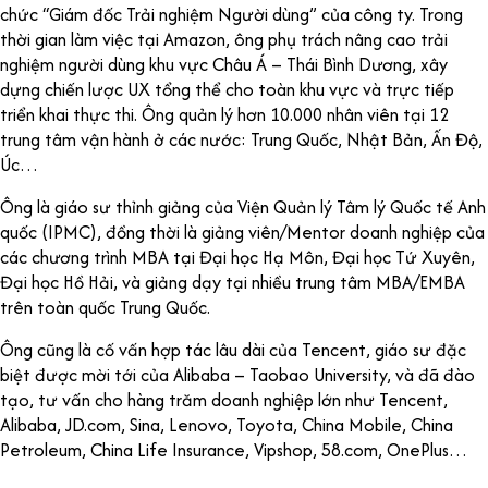
chức “Giám đốc Trải nghiệm Người dùng” của công ty. Trong
thời gian làm việc tại Amazon, ông phụ trách nâng cao trải
nghiệm người dùng khu vực Châu Á – Thái Bình Dương, xây
dựng chiến lược UX tổng thể cho toàn khu vực và trực tiếp
triển khai thực thi. Ông quản lý hơn 10.000 nhân viên tại 12
trung tâm vận hành ở các nước: Trung Quốc, Nhật Bản, Ấn Độ,
Úc…
Ông là giáo sư thỉnh giảng của Viện Quản lý Tâm lý Quốc tế Anh
quốc (IPMC), đồng thời là giảng viên/Mentor doanh nghiệp của
các chương trình MBA tại Đại học Hạ Môn, Đại học Tứ Xuyên,
Đại học Hồ Hải, và giảng dạy tại nhiều trung tâm MBA/EMBA
trên toàn quốc Trung Quốc.
Ông cũng là cố vấn hợp tác lâu dài của Tencent, giáo sư đặc
biệt được mời tới của Alibaba – Taobao University, và đã đào
tạo, tư vấn cho hàng trăm doanh nghiệp lớn như Tencent,
Alibaba, JD.com, Sina, Lenovo, Toyota, China Mobile, China
Petroleum, China Life Insurance, Vipshop, 58.com, OnePlus…