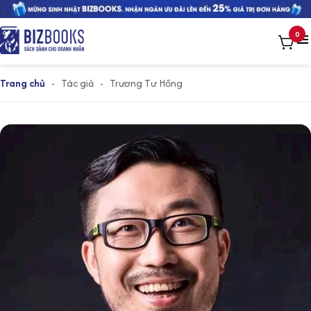
0
Trang chủ
-
Tác giả
-
Trương Tư Hồng