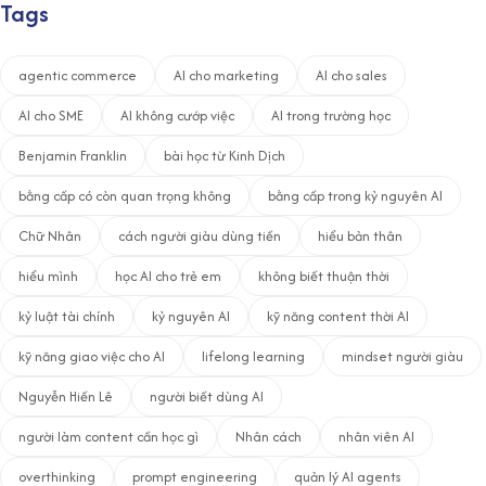
Tags
agentic commerce
AI cho marketing
AI cho sales
AI cho SME
AI không cướp việc
AI trong trường học
Benjamin Franklin
bài học từ Kinh Dịch
bằng cấp có còn quan trọng không
bằng cấp trong kỷ nguyên AI
Chữ Nhân
cách người giàu dùng tiền
hiểu bản thân
hiểu mình
học AI cho trẻ em
không biết thuận thời
kỷ luật tài chính
kỷ nguyên AI
kỹ năng content thời AI
kỹ năng giao việc cho AI
lifelong learning
mindset người giàu
Nguyễn Hiến Lê
người biết dùng AI
người làm content cần học gì
Nhân cách
nhân viên AI
overthinking
prompt engineering
quản lý AI agents