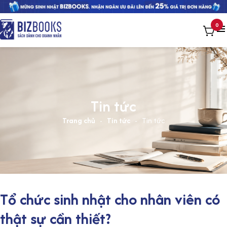
0
Tin tức
Trang chủ
-
Tin tức
-
Tin tức
Tổ chức sinh nhật cho nhân viên có
thật sự cần thiết?