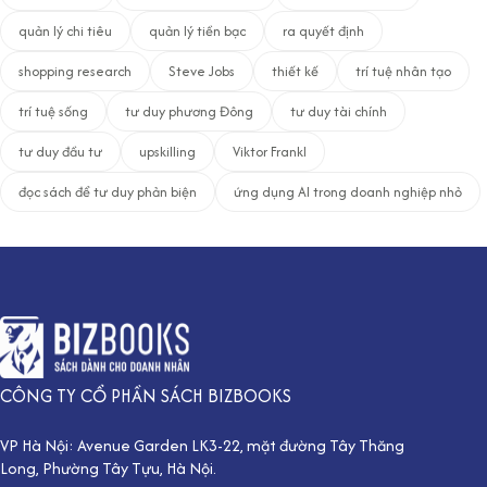
quản lý chi tiêu
quản lý tiền bạc
ra quyết định
shopping research
Steve Jobs
thiết kế
trí tuệ nhân tạo
trí tuệ sống
tư duy phương Đông
tư duy tài chính
tư duy đầu tư
upskilling
Viktor Frankl
đọc sách để tư duy phản biện
ứng dụng AI trong doanh nghiệp nhỏ
CÔNG TY CỔ PHẦN SÁCH BIZBOOKS
VP Hà Nội: Avenue Garden LK3-22, mặt đường Tây Thăng
Long, Phường Tây Tựu, Hà Nội.