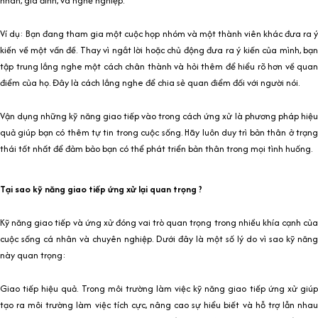
nhân, gia đình, và nghề nghiệp.
Ví dụ: Bạn đang tham gia một cuộc họp nhóm và một thành viên khác đưa ra ý
kiến về một vấn đề. Thay vì ngắt lời hoặc chủ động đưa ra ý kiến của mình, bạn
tập trung lắng nghe một cách chân thành và hỏi thêm để hiểu rõ hơn về quan
điểm của họ. Đây là cách lắng nghe để chia sẻ quan điểm đối với người nói.
Vận dụng những kỹ năng giao tiếp vào trong cách ứng xử là phương pháp hiệu
quả giúp bạn có thêm tự tin trong cuộc sống. Hãy luôn duy trì bản thân ở trạng
thái tốt nhất để đảm bảo bạn có thể phát triển bản thân trong mọi tình huống.
Tại sao kỹ năng giao tiếp ứng xử lại quan trọng ?
Kỹ năng giao tiếp và ứng xử đóng vai trò quan trọng trong nhiều khía cạnh của
cuộc sống cá nhân và chuyên nghiệp. Dưới đây là một số lý do vì sao kỹ năng
này quan trọng:
Giao tiếp hiệu quả. Trong môi trường làm việc kỹ năng giao tiếp ứng xử giúp
tạo ra môi trường làm việc tích cực, nâng cao sự hiểu biết và hỗ trợ lẫn nhau