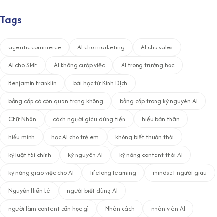
Tags
agentic commerce
AI cho marketing
AI cho sales
AI cho SME
AI không cướp việc
AI trong trường học
Benjamin Franklin
bài học từ Kinh Dịch
bằng cấp có còn quan trọng không
bằng cấp trong kỷ nguyên AI
Chữ Nhân
cách người giàu dùng tiền
hiểu bản thân
hiểu mình
học AI cho trẻ em
không biết thuận thời
kỷ luật tài chính
kỷ nguyên AI
kỹ năng content thời AI
kỹ năng giao việc cho AI
lifelong learning
mindset người giàu
Nguyễn Hiến Lê
người biết dùng AI
người làm content cần học gì
Nhân cách
nhân viên AI