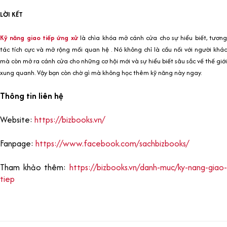
LỜI KẾT
Kỹ năng giao tiếp ứng xử
là chìa khóa mở cánh cửa cho sự hiểu biết, tương
tác tích cực và mở rộng mối quan hệ . Nó không chỉ là cầu nối với người khác
mà còn mở ra cánh cửa cho những cơ hội mới và sự hiểu biết sâu sắc về thế giới
xung quanh. Vậy bạn còn chờ gì mà không học thêm kỹ năng này ngay.
Thông tin liên hệ
Website:
https://bizbooks.vn/
Fanpage:
https://www.facebook.com/sachbizbooks/
Tham khảo thêm:
https://bizbooks.vn/danh-muc/ky-nang-giao-
tiep