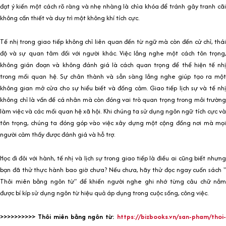
đạt ý kiến một cách rõ ràng và nhẹ nhàng là chìa khóa để tránh gây tranh cãi
không cần thiết và duy trì một không khí tích cực.
Tế nhị trong giao tiếp không chỉ liên quan đến từ ngữ mà còn đến cử chỉ, thái
độ và sự quan tâm đối với người khác. Việc lắng nghe một cách tôn trọng,
không gián đoạn và không đánh giá là cách quan trọng để thể hiện tế nhị
trong mối quan hệ. Sự chân thành và sẵn sàng lắng nghe giúp tạo ra một
không gian mở cửa cho sự hiểu biết và đồng cảm. Giao tiếp lịch sự và tế nhị
không chỉ là vấn đề cá nhân mà còn đóng vai trò quan trọng trong môi trường
làm việc và các mối quan hệ xã hội. Khi chúng ta sử dụng ngôn ngữ tích cực và
tôn trọng, chúng ta đóng góp vào việc xây dựng một cộng đồng nơi mà mọi
người cảm thấy được đánh giá và hỗ trợ.
Học đi đôi với hành, tế nhị và lịch sự trong giao tiếp là điều ai cũng biết nhưng
bạn đã thử thực hành bao giờ chưa? Nếu chưa, hãy thử đọc ngay cuốn sách "
Thôi miên bằng ngôn từ" để khiến người nghe ghi nhớ từng câu chữ nắm
được bí kíp sử dụng ngôn từ hiệu quả áp dụng trong cuộc sống, công việc.
>>>>>>>>>> Thôi miên bằng ngôn từ:
https://bizbooks.vn/san-pham/thoi-