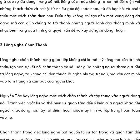
giá cao sự đa dạng trong xã hội. Bằng cách này, chúng ta có thể đối diện với
những thách thức và cơ hội từ nhiều góc độ khác nhau, từ đó học hỏi và phát
triển một cách toàn diện hơn. Điều này không chỉ tạo nên một cộng đồng đa
dạng mà còn giúp chúng ta trở thành những người lãnh đạo thông minh và
nhạy bén trong quá trình giải quyết vấn đề và xây dựng sự đồng thuận.
3. Lắng Nghe Chân Thành
Lắng nghe chân thành trong giao tiếp không chỉ là một kỹ năng mà còn là tinh
thần, tạo nên sự kết nối chân thành và sâu sắc giữa những người tham gia. Khi
ta lắng nghe, ta không chỉ đơn thuần là nghe những từ ngữ, mà còn đặt mình
vào tâm trạng và cảm xúc của người khác.
Nguyên Tắc hãy lắng nghe một cách chân thành và tập trung vào người đang
nói. Tránh việc ngắt lời và thể hiện sự quan tâm đến ý kiến của người khác. Khi
người khác đang nói, hãy tắt điện thoại hoặc máy tính và tập trung hoàn toàn
vào họ.
Chân thành trong việc lắng nghe bắt nguồn từ sự tôn trọng và quan tâm đối
với người nói. Đó không chỉ là việc nghe những câu chuyện, mà còn là việc hiểu