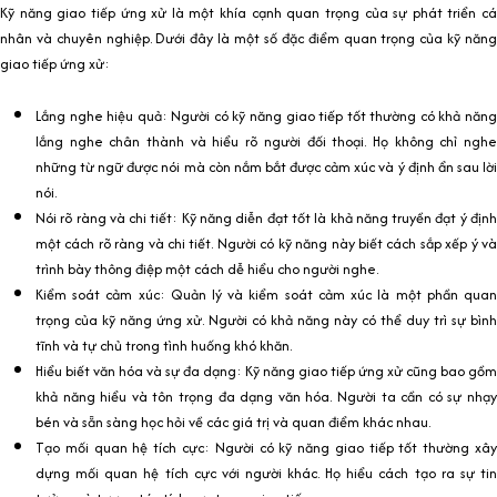
Kỹ năng giao tiếp ứng xử là một khía cạnh quan trọng của sự phát triển cá
nhân và chuyên nghiệp. Dưới đây là một số đặc điểm quan trọng của kỹ năng
giao tiếp ứng xử:
Lắng nghe hiệu quả: Người có kỹ năng giao tiếp tốt thường có khả năng
lắng nghe chân thành và hiểu rõ người đối thoại. Họ không chỉ nghe
những từ ngữ được nói mà còn nắm bắt được cảm xúc và ý định ẩn sau lời
nói.
Nói rõ ràng và chi tiết: Kỹ năng diễn đạt tốt là khả năng truyền đạt ý định
một cách rõ ràng và chi tiết. Người có kỹ năng này biết cách sắp xếp ý và
trình bày thông điệp một cách dễ hiểu cho người nghe.
Kiểm soát cảm xúc: Quản lý và kiểm soát cảm xúc là một phần quan
trọng của kỹ năng ứng xử. Người có khả năng này có thể duy trì sự bình
tĩnh và tự chủ trong tình huống khó khăn.
Hiểu biết văn hóa và sự đa dạng: Kỹ năng giao tiếp ứng xử cũng bao gồm
khả năng hiểu và tôn trọng đa dạng văn hóa. Người ta cần có sự nhạy
bén và sẵn sàng học hỏi về các giá trị và quan điểm khác nhau.
Tạo mối quan hệ tích cực: Người có kỹ năng giao tiếp tốt thường xây
dựng mối quan hệ tích cực với người khác. Họ hiểu cách tạo ra sự tin