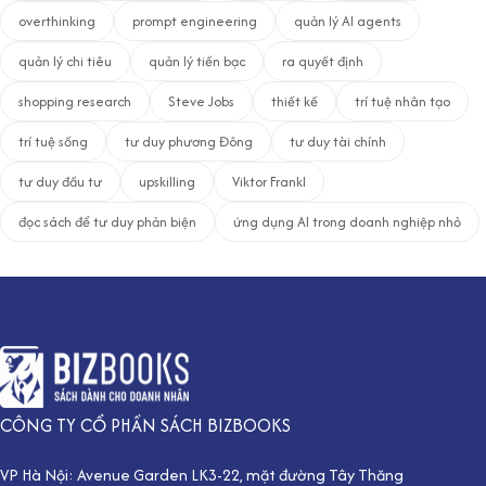
overthinking
prompt engineering
quản lý AI agents
quản lý chi tiêu
quản lý tiền bạc
ra quyết định
shopping research
Steve Jobs
thiết kế
trí tuệ nhân tạo
trí tuệ sống
tư duy phương Đông
tư duy tài chính
tư duy đầu tư
upskilling
Viktor Frankl
đọc sách để tư duy phản biện
ứng dụng AI trong doanh nghiệp nhỏ
CÔNG TY CỔ PHẦN SÁCH BIZBOOKS
VP Hà Nội: Avenue Garden LK3-22, mặt đường Tây Thăng