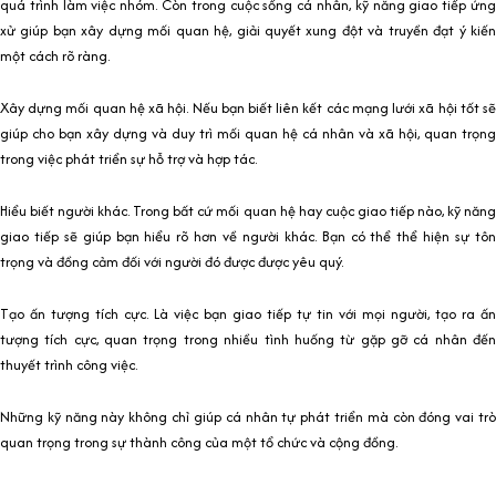
quá trình làm việc nhóm. Còn trong cuộc sống cá nhân, kỹ năng giao tiếp ứng
xử giúp bạn xây dựng mối quan hệ, giải quyết xung đột và truyền đạt ý kiến
một cách rõ ràng.
Xây dựng mối quan hệ xã hội. Nếu bạn biết liên kết các mạng lưới xã hội tốt sẽ
giúp cho bạn xây dựng và duy trì mối quan hệ cá nhân và xã hội, quan trọng
trong việc phát triển sự hỗ trợ và hợp tác.
Hiểu biết người khác. Trong bất cứ mối quan hệ hay cuộc giao tiếp nào, kỹ năng
giao tiếp sẽ giúp bạn hiểu rõ hơn về người khác. Bạn có thể thể hiện sự tôn
trọng và đồng cảm đối với người đó được được yêu quý.
Tạo ấn tượng tích cực. Là việc bạn giao tiếp tự tin với mọi người, tạo ra ấn
tượng tích cực, quan trọng trong nhiều tình huống từ gặp gỡ cá nhân đến
thuyết trình công việc.
Những kỹ năng này không chỉ giúp cá nhân tự phát triển mà còn đóng vai trò
quan trọng trong sự thành công của một tổ chức và cộng đồng.