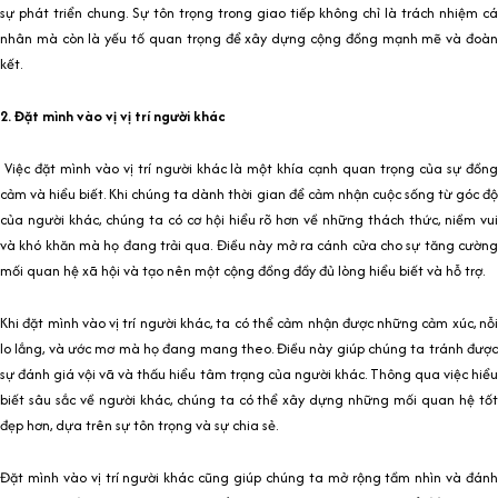
sự phát triển chung. Sự tôn trọng trong giao tiếp không chỉ là trách nhiệm cá
nhân mà còn là yếu tố quan trọng để xây dựng cộng đồng mạnh mẽ và đoàn
kết.
2. Đặt mình vào vị vị trí người khác
Việc đặt mình vào vị trí người khác là một khía cạnh quan trọng của sự đồng
cảm và hiểu biết. Khi chúng ta dành thời gian để cảm nhận cuộc sống từ góc độ
của người khác, chúng ta có cơ hội hiểu rõ hơn về những thách thức, niềm vui
và khó khăn mà họ đang trải qua. Điều này mở ra cánh cửa cho sự tăng cường
mối quan hệ xã hội và tạo nên một cộng đồng đầy đủ lòng hiểu biết và hỗ trợ.
Khi đặt mình vào vị trí người khác, ta có thể cảm nhận được những cảm xúc, nỗi
lo lắng, và ước mơ mà họ đang mang theo. Điều này giúp chúng ta tránh được
sự đánh giá vội vã và thấu hiểu tâm trạng của người khác. Thông qua việc hiểu
biết sâu sắc về người khác, chúng ta có thể xây dựng những mối quan hệ tốt
đẹp hơn, dựa trên sự tôn trọng và sự chia sẻ.
Đặt mình vào vị trí người khác cũng giúp chúng ta mở rộng tầm nhìn và đánh