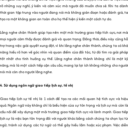
rõ những suy nghĩ, ý kiến và cảm xúc mà người đó muốn chia sẻ. Khi ta dành
thời gian tập trung vào người đang nói mà không gián đoạn hoặc đánh giá, ta
tạo ra một không gian an toàn cho họ thể hiện ý kiến một cách tự do.
Lắng nghe chân thành giúp tạo nên một môi trường giao tiếp tích cực, nơi mà
mọi người cảm thấy được đánh giá và quan trọng. Đồng thời, điều này cũng hỗ
trợ trong việc giải quyết xung đột, vì khi lắng nghe chân thành, chúng ta có khả
năng hiểu rõ hơn về góc nhìn và quan điểm của đối tác, từ đó tìm ra giải pháp
tốt nhất cho tình huống cụ thể. Lắng nghe chân thành không chỉ là một kỹ
năng, mà là một cách tiếp cận sâu sắc, mang lại lợi ích không những cho người
nói mà còn cho người lắng nghe.
4. Sử dụng ngôn ngữ giao tiếp lịch sự, tế nhị
Giao tiếp lịch sự tế nhị là 1 cách để tạo ra các mối quan hệ tích cực và hiệu
quả. Ngôn ngữ này không chỉ là biểu hiện của sự tôn trọng và lịch sự mà còn là
cầu nối để xây dựng một môi trường giao tiếp tích cực và lành mạnh. Giao tiếp
lịch sự là việc bạn tôn trọng đối với người khác bằng cách chúng ta chọn lọc từ
ngữ, tránh sử dụng các từ ngữ có thể gây hiểu lầm hoặc xúc phạm. Việc diễn