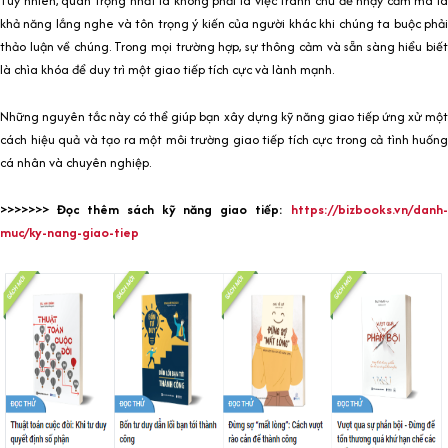
Tuy nhiên, quan trọng nhất là không phải là việc tránh chủ đề nhạy cảm mà là
khả năng lắng nghe và tôn trọng ý kiến của người khác khi chúng ta buộc phải
thảo luận về chúng. Trong mọi trường hợp, sự thông cảm và sẵn sàng hiểu biết
là chìa khóa để duy trì một giao tiếp tích cực và lành mạnh.
Những nguyên tắc này có thể giúp bạn xây dựng kỹ năng giao tiếp ứng xử một
cách hiệu quả và tạo ra một môi trường giao tiếp tích cực trong cả tình huống
cá nhân và chuyên nghiệp.
>>>>>>> Đọc thêm sách kỹ năng giao tiếp:
https://bizbooks.vn/danh-
muc/ky-nang-giao-tiep