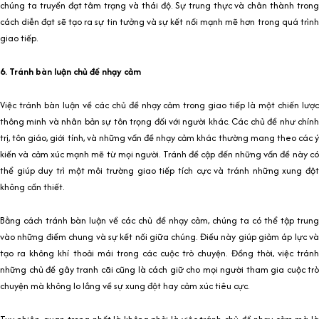
chúng ta truyền đạt tâm trạng và thái độ. Sự trung thực và chân thành trong
cách diễn đạt sẽ tạo ra sự tin tưởng và sự kết nối mạnh mẽ hơn trong quá trình
giao tiếp.
6. Tránh bàn luận chủ đề nhạy cảm
Việc tránh bàn luận về các chủ đề nhạy cảm trong giao tiếp là một chiến lược
thông minh và nhân bản sự tôn trọng đối với người khác. Các chủ đề như chính
trị, tôn giáo, giới tính, và những vấn đề nhạy cảm khác thường mang theo các ý
kiến và cảm xúc mạnh mẽ từ mọi người. Tránh đề cập đến những vấn đề này có
thể giúp duy trì một môi trường giao tiếp tích cực và tránh những xung đột
không cần thiết.
Bằng cách tránh bàn luận về các chủ đề nhạy cảm, chúng ta có thể tập trung
vào những điểm chung và sự kết nối giữa chúng. Điều này giúp giảm áp lực và
tạo ra không khí thoải mái trong các cuộc trò chuyện. Đồng thời, việc tránh
những chủ đề gây tranh cãi cũng là cách giữ cho mọi người tham gia cuộc trò
chuyện mà không lo lắng về sự xung đột hay cảm xúc tiêu cực.