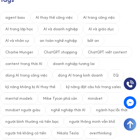
agent boss
AI thay thế công việc
AI trong công việc
AI trong lớp học
AI và doanh nghiệp
AI và giáo dục
AI và nhân sự
an toàn nghề nghiệp
bất an
Charlie Munger
ChatGPT shopping
ChatGPT viết content
content trong thời AI
doanh nghiệp tương lai
dùng AI trong công việc
dùng AI trong kinh doanh
EQ
kỹ năng không bị AI thay thế
kỹ năng đặt câu hỏi trong sales
mental models
Mike Tyson phá sản
mindset
mindset người giàu
nghề nghiệp thời AI
ngành học lỗi thời
người bình thường và tiền bạc
người thông minh vẫn khổ
người trẻ không có tiền
Nikola Tesla
overthinking