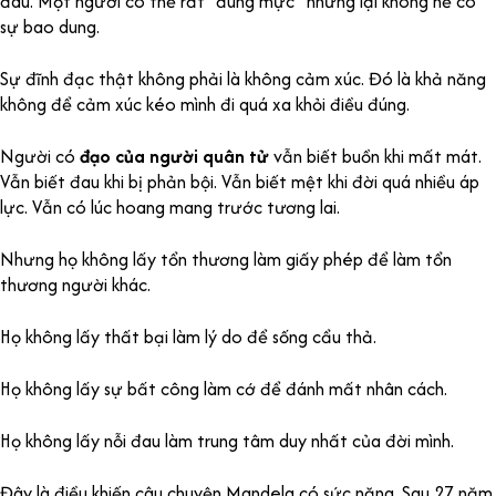
đau. Một người có thể rất “đúng mực” nhưng lại không hề có
sự bao dung.
Sự đĩnh đạc thật không phải là không cảm xúc. Đó là khả năng
không để cảm xúc kéo mình đi quá xa khỏi điều đúng.
Người có
đạo của người quân tử
vẫn biết buồn khi mất mát.
Vẫn biết đau khi bị phản bội. Vẫn biết mệt khi đời quá nhiều áp
lực. Vẫn có lúc hoang mang trước tương lai.
Nhưng họ không lấy tổn thương làm giấy phép để làm tổn
thương người khác.
Họ không lấy thất bại làm lý do để sống cẩu thả.
Họ không lấy sự bất công làm cớ để đánh mất nhân cách.
Họ không lấy nỗi đau làm trung tâm duy nhất của đời mình.
Đây là điều khiến câu chuyện Mandela có sức nặng. Sau 27 năm