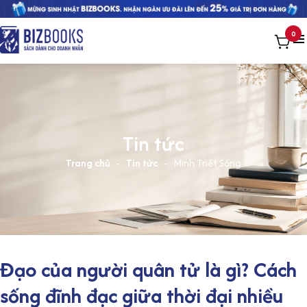
0
Tin tức
Trang chủ
-
Tin tức
-
Minh Triết Sống
Đạo của người quân tử là gì? Cách
sống đĩnh đạc giữa thời đại nhiều