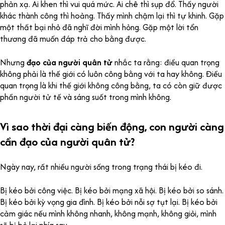
phản xạ. Ai khen thì vui quá mức. Ai chê thì sụp đổ. Thấy người
khác thành công thì hoảng. Thấy mình chậm lại thì tự khinh. Gặp
một thất bại nhỏ đã nghĩ đời mình hỏng. Gặp một lời tổn
thương đã muốn đáp trả cho bằng được.
Nhưng
đạo của người quân tử
nhắc ta rằng: điều quan trọng
không phải là thế giới có luôn công bằng với ta hay không. Điều
quan trọng là khi thế giới không công bằng, ta có còn giữ được
phần người tử tế và sáng suốt trong mình không.
Vì sao thời đại càng biến động, con người càng
cần đạo của người quân tử?
Ngày nay, rất nhiều người sống trong trạng thái bị kéo đi.
Bị kéo bởi công việc. Bị kéo bởi mạng xã hội. Bị kéo bởi so sánh.
Bị kéo bởi kỳ vọng gia đình. Bị kéo bởi nỗi sợ tụt lại. Bị kéo bởi
cảm giác nếu mình không nhanh, không mạnh, không giỏi, mình
sẽ bị bỏ lại phía sau.