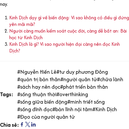
nay.
Kinh Dịch dạy gì về biến động: Vì sao không có điều gì đứng
yên mãi mãi?
Người càng muốn kiểm soát cuộc đời, càng dễ bất an: Bài
học từ Kinh Dịch
Kinh Dịch là gì? Vì sao người hiện đại càng nên đọc Kinh
Dịch?
#
Nguyễn Hiến Lê
#
tư duy phương Đông
#
quản trị bản thân
#
người quân tử
#
chữa lành
#
sách hay nên đọc
#
phát triển bản thân
Tags:
#
sống thuận thời
#
overthinking
#
sống giữa biến động
#
minh triết sống
#
sống đĩnh đạc
#
bản lĩnh nội tâm
#
Kinh Dịch
#
Đạo của người quân tử
Chia sẻ: