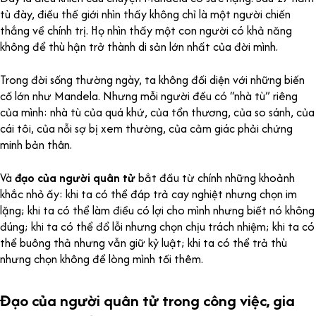
tù đày, điều thế giới nhìn thấy không chỉ là một người chiến
thắng về chính trị. Họ nhìn thấy một con người có khả năng
không để thù hận trở thành di sản lớn nhất của đời mình.
Trong đời sống thường ngày, ta không đối diện với những biến
cố lớn như Mandela. Nhưng mỗi người đều có “nhà tù” riêng
của mình: nhà tù của quá khứ, của tổn thương, của so sánh, của
cái tôi, của nỗi sợ bị xem thường, của cảm giác phải chứng
minh bản thân.
Và
đạo của người quân tử
bắt đầu từ chính những khoảnh
khắc nhỏ ấy: khi ta có thể đáp trả cay nghiệt nhưng chọn im
lặng; khi ta có thể làm điều có lợi cho mình nhưng biết nó không
đúng; khi ta có thể đổ lỗi nhưng chọn chịu trách nhiệm; khi ta có
thể buông thả nhưng vẫn giữ kỷ luật; khi ta có thể trả thù
nhưng chọn không để lòng mình tối thêm.
Đạo của người quân tử trong công việc, gia