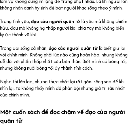
làm vợ không dùng im lặng để trừng phạt nhau. Là khi người lớn
không nhân danh hy sinh để bắt người khác sống theo ý mình.
Trong tình yêu,
đạo của người quân tử
là yêu mà không chiếm
hữu, đau mà không hạ thấp người kia, chia tay mà không biến
ký ức thành vũ khí.
Trong đời sống cá nhân,
đạo của người quân tử
là biết giữ lời
với chính mình. Không phải lúc nào cũng hoàn hảo, nhưng không
dễ dãi với phần thấp nhất của bản thân. Biết mình có bóng tối,
nhưng không nuôi bóng tối ấy thành tính cách.
Nghe thì lớn lao, nhưng thực chất lại rất gần: sống sao để khi
nhìn lại, ta không thấy mình đã phản bội những giá trị sâu nhất
của chính mình.
Một cuốn sách để đọc chậm về đạo của người
quân tử