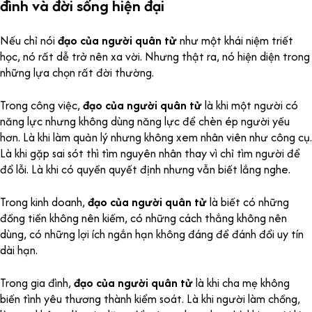
đình và đời sống hiện đại
Nếu chỉ nói
đạo của người quân tử
như một khái niệm triết
học, nó rất dễ trở nên xa vời. Nhưng thật ra, nó hiện diện trong
những lựa chọn rất đời thường.
Trong công việc,
đạo của người quân tử
là khi một người có
năng lực nhưng không dùng năng lực để chèn ép người yếu
hơn. Là khi làm quản lý nhưng không xem nhân viên như công cụ.
Là khi gặp sai sót thì tìm nguyên nhân thay vì chỉ tìm người để
đổ lỗi. Là khi có quyền quyết định nhưng vẫn biết lắng nghe.
Trong kinh doanh,
đạo của người quân tử
là biết có những
đồng tiền không nên kiếm, có những cách thắng không nên
dùng, có những lợi ích ngắn hạn không đáng để đánh đổi uy tín
dài hạn.
Trong gia đình,
đạo của người quân tử
là khi cha mẹ không
biến tình yêu thương thành kiểm soát. Là khi người làm chồng,