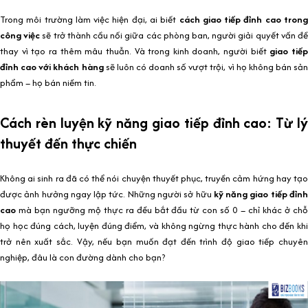
Trong môi trường làm việc hiện đại, ai biết
cách giao tiếp đỉnh cao tron
công việc
sẽ trở thành cầu nối giữa các phòng ban, người giải quyết vấn đ
thay vì tạo ra thêm mâu thuẫn. Và trong kinh doanh, người biết
giao tiế
đỉnh cao với khách hàng
sẽ luôn có doanh số vượt trội, vì họ không bán sản
phẩm – họ bán niềm tin.
Cách rèn luyện kỹ năng giao tiếp đỉnh cao: Từ lý
thuyết đến thực chiến
Không ai sinh ra đã có thể nói chuyện thuyết phục, truyền cảm hứng hay tạo
được ảnh hưởng ngay lập tức. Những người sở hữu
kỹ năng giao tiếp đỉn
cao
mà bạn ngưỡng mộ thực ra đều bắt đầu từ con số 0 – chỉ khác ở chỗ
họ học đúng cách, luyện đúng điểm, và không ngừng thực hành cho đến khi
trở nên xuất sắc. Vậy, nếu bạn muốn đạt đến trình độ giao tiếp chuyên
nghiệp, đâu là con đường dành cho bạn?