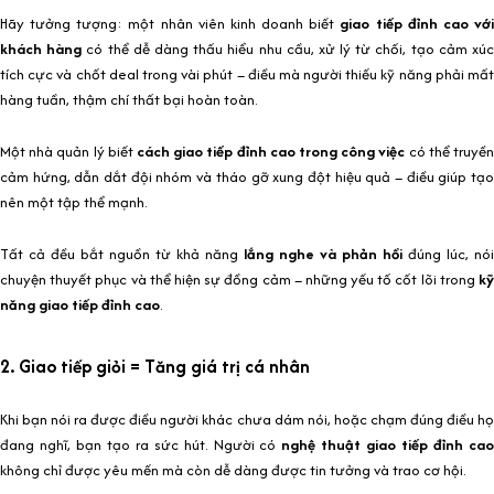
Hãy tưởng tượng: một nhân viên kinh doanh biết
giao tiếp đỉnh cao vớ
khách hàng
có thể dễ dàng thấu hiểu nhu cầu, xử lý từ chối, tạo cảm xúc
tích cực và chốt deal trong vài phút – điều mà người thiếu kỹ năng phải mất
hàng tuần, thậm chí thất bại hoàn toàn.
Một nhà quản lý biết
cách giao tiếp đỉnh cao trong công việc
có thể truyề
cảm hứng, dẫn dắt đội nhóm và tháo gỡ xung đột hiệu quả – điều giúp tạo
nên một tập thể mạnh.
Tất cả đều bắt nguồn từ khả năng
lắng nghe và phản hồi
đúng lúc, nói
chuyện thuyết phục và thể hiện sự đồng cảm – những yếu tố cốt lõi trong
kỹ
năng giao tiếp đỉnh cao
.
2. Giao tiếp giỏi = Tăng giá trị cá nhân
Khi bạn nói ra được điều người khác chưa dám nói, hoặc chạm đúng điều họ
đang nghĩ, bạn tạo ra sức hút. Người có
nghệ thuật giao tiếp đỉnh ca
không chỉ được yêu mến mà còn dễ dàng được tin tưởng và trao cơ hội.