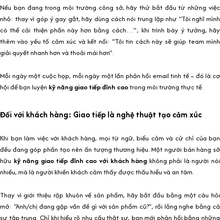
Nếu bạn đang trong môi trường công sở, hãy thử bắt đầu từ những việc
nhỏ: thay vì góp ý gay gắt, hãy dùng cách nói trung lập như “Tôi nghĩ mình
có thể cải thiện phần này hơn bằng cách…”; khi trình bày ý tưởng, hãy
thêm vào yếu tố cảm xúc và kết nối: “Tôi tin cách này sẽ giúp team mình
giải quyết nhanh hơn và thoải mái hơn”.
Mỗi ngày một cuộc họp, mỗi ngày một lần phản hồi email tinh tế – đó là cơ
hội để bạn luyện
kỹ năng giao tiếp đỉnh cao
trong môi trường thực tế.
Đối với khách hàng: Giao tiếp là nghệ thuật tạo cảm xúc
Khi bạn làm việc với khách hàng, mọi từ ngữ, biểu cảm và cử chỉ của bạn
đều đang góp phần tạo nên ấn tượng thương hiệu. Một người bán hàng sở
hữu
kỹ năng giao tiếp đỉnh cao với khách hàng
không phải là người nó
nhiều, mà là người khiến khách cảm thấy được thấu hiểu và an tâm.
Thay vì giới thiệu rập khuôn về sản phẩm, hãy bắt đầu bằng một câu hỏi
mở: “Anh/chị đang gặp vấn đề gì với sản phẩm cũ?”, rồi lắng nghe bằng cả
sự tập trung. Chỉ khi hiểu rõ nhu cầu thật sự, bạn mới phản hồi bằng những