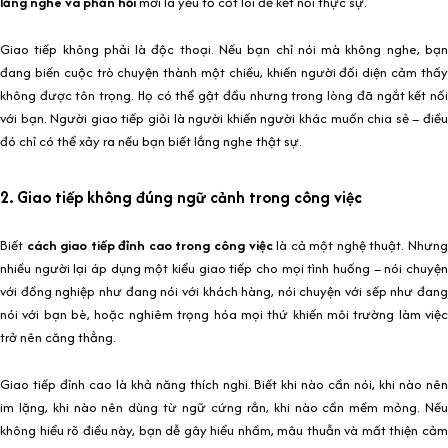
lắng nghe và phản hồi
mới là yếu tố cốt lõi để kết nối thực sự.
Giao tiếp không phải là độc thoại. Nếu bạn chỉ nói mà không nghe, bạn
đang biến cuộc trò chuyện thành một chiều, khiến người đối diện cảm thấy
không được tôn trọng. Họ có thể gật đầu nhưng trong lòng đã ngắt kết nối
với bạn. Người giao tiếp giỏi là người khiến người khác muốn chia sẻ – điều
đó chỉ có thể xảy ra nếu bạn biết lắng nghe thật sự.
2. Giao tiếp không đúng ngữ cảnh trong công việc
Biết
cách giao tiếp đỉnh cao trong công việc
là cả một nghệ thuật. Nhưn
nhiều người lại áp dụng một kiểu giao tiếp cho mọi tình huống – nói chuyện
với đồng nghiệp như đang nói với khách hàng, nói chuyện với sếp như đang
nói với bạn bè, hoặc nghiêm trọng hóa mọi thứ khiến môi trường làm việc
trở nên căng thẳng.
Giao tiếp đỉnh cao là khả năng thích nghi. Biết khi nào cần nói, khi nào nên
im lặng, khi nào nên dùng từ ngữ cứng rắn, khi nào cần mềm mỏng. Nếu
không hiểu rõ điều này, bạn dễ gây hiểu nhầm, mâu thuẫn và mất thiện cảm