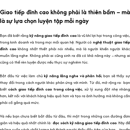
Giao tiếp đỉnh cao không phải là thiên bẩm – mà
là sự lựa chọn luyện tập mỗi ngày
Bạn đã biết rằng
kỹ năng giao tiếp đỉnh cao
là vũ khí lợi hại trong công việc
trong kinh doanh và trong mọi mối quan hệ. Người có
nghệ thuật giao tiế
đỉnh cao
không nhất thiết phải nói nhiều, mà là người khiến người khá
muốn lắng nghe. Không phải ai cũng sinh ra đã có khả năng này – nhưng ai
cũng có thể rèn luyện được nếu thực sự nghiêm túc.
Bắt đầu từ việc làm chủ
kỹ năng lắng nghe và phản hồi
, bạn sẽ thấy sự
thay đổi trong cách người khác phản ứng với mình. Từ đó, mở rộng ra: bạn
biết
cách giao tiếp đỉnh cao trong công việc
, xử lý xung đột nhẹ nhàn
hơn, kết nối với khách hàng hiệu quả hơn và tạo ra ảnh hưởng mà không cần
phải cố gắng quá mức.
Và nếu bạn chưa biết bắt đầu từ đâu, thì một trong những con đường đơn
giản và hiệu quả nhất chính là:
đọc sách kỹ năng giao tiếp đỉnh cao
. Hãy để
những cuốn sách chất lượng trở thành người thầy đầu tiên của bạn – truyền