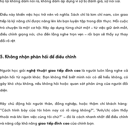
họ lại không dám nói ra, không dám áp dụng vì sợ bị đánh giá, sợ nói sai.
Điều này khiến việc học trở nên vô nghĩa. Sách chỉ là kim chỉ nam, còn giao
tiếp là kỹ năng chỉ được nâng lên khi bạn luyện tập trong đời thực. Mỗi cuộc
trò chuyện là một cơ hội. Hãy áp dụng từng chút một – từ việc giữ ánh mắt,
điều chỉnh giọng nói, cho đến lắng nghe trọn vẹn – rồi bạn sẽ thấy sự thay
đổi rõ rệt.
5. Không nhận phản hồi để điều chỉnh
Người học giỏi
nghệ thuật giao tiếp đỉnh cao
là người luôn lắng nghe c
phản hồi từ người khác. Bạn không thể biết mình nói có dễ hiểu không, có
gây khó chịu không, nếu không hỏi hoặc quan sát phản ứng của người đối
diện.
Hãy chủ động hỏi người thân, đồng nghiệp, hoặc thậm chí khách hàng:
“Cách trình bày của tôi hôm nay có rõ ràng không?”, “Anh/chị cảm thấy
thoải mái khi làm việc cùng tôi chứ?” – đó là cách nhanh nhất để điều chỉnh
và nâng cấp khả năng
giao tiếp đỉnh cao
của chính bạn.