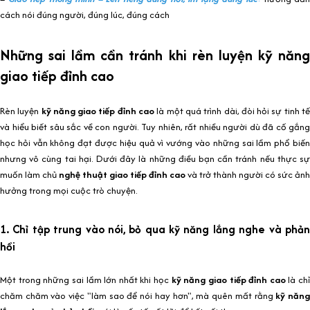
cách nói đúng người, đúng lúc, đúng cách
Những sai lầm cần tránh khi rèn luyện kỹ năng
giao tiếp đỉnh cao
Rèn luyện
kỹ năng giao tiếp đỉnh cao
là một quá trình dài, đòi hỏi sự tinh t
và hiểu biết sâu sắc về con người. Tuy nhiên, rất nhiều người dù đã cố gắng
học hỏi vẫn không đạt được hiệu quả vì vướng vào những sai lầm phổ biến
nhưng vô cùng tai hại. Dưới đây là những điều bạn cần tránh nếu thực sự
muốn làm chủ
nghệ thuật giao tiếp đỉnh cao
và trở thành người có sức ảnh
hưởng trong mọi cuộc trò chuyện.
1. Chỉ tập trung vào nói, bỏ qua kỹ năng lắng nghe và phản
hồi
Một trong những sai lầm lớn nhất khi học
kỹ năng giao tiếp đỉnh cao
là chỉ
chăm chăm vào việc "làm sao để nói hay hơn", mà quên mất rằng
kỹ năn