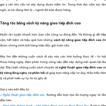
gợi ý sát nhu cầu và xây dựng được niềm tin. Trong thời đại cảm xúc lên
ngôi, ai nói đúng tâm lý – người đó bán được hàng.
Tăng tốc bằng sách kỹ năng giao tiếp đỉnh cao
Muốn rèn luyện nhanh hơn, bạn cần công cụ đúng đắn. Và không gì dễ tiếp
cận, tiết kiệm và hiệu quả hơn những
sách kỹ năng giao tiếp đỉnh cao
đ
được chứng minh bởi hàng triệu độc giả toàn cầu.
Hãy tìm đến những cuốn sách đi sâu vào các tình huống thực tế – từ hội
thoại hàng ngày, đàm phán trong công việc đến xây dựng mối quan hệ lâu
dài. Đặc biệt, những cuốn sách chuyên về
nghệ thuật giao tiếp đỉnh cao
và
kỹ năng lắng nghe và phản hồi
sẽ giúp bạn nâng cấp tư duy, thấu hiểu tâm
lý và phát triển sự tự tin từ gốc rễ.
Gợi ý nên bắt đầu từ:
–
Nghệ thuật giao tiếp đỉnh cao
:
Hướng dẫn bạn tạo ấn tượng ngay từ lầ
đầu tiên
–
Giao tiếp thông minh – Lên tiếng đúng nơi, im lặng đúng lúc
:
Hướng dẫ