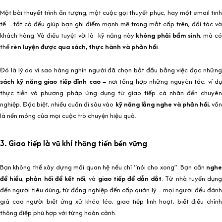
Một bài thuyết trình ấn tượng, một cuộc gọi thuyết phục, hay một email tinh
tế – tất cả đều giúp bạn ghi điểm mạnh mẽ trong mắt cấp trên, đối tác và
khách hàng. Và điều tuyệt vời là: kỹ năng này
không phải bẩm sinh
, mà c
thể
rèn luyện được qua sách, thực hành và phản hồi
.
Đó là lý do vì sao hàng nghìn người đã chọn bắt đầu bằng việc đọc những
sách kỹ năng giao tiếp đỉnh cao
– nơi tổng hợp những nguyên tắc, ví d
thực tiễn và phương pháp ứng dụng từ giao tiếp cá nhân đến chuyên
nghiệp. Đặc biệt, nhiều cuốn đi sâu vào
kỹ năng lắng nghe và phản hồi
, vố
là nền móng của mọi cuộc trò chuyện hiệu quả.
3. Giao tiếp là vũ khí thăng tiến bền vững
Bạn không thể xây dựng mối quan hệ nếu chỉ “nói cho xong”. Bạn cần
nghe
để hiểu
,
phản hồi để kết nối
, và
giao tiếp để dẫn dắt
. Từ nhà tuyển dụng
đến người tiêu dùng, từ đồng nghiệp đến cấp quản lý – mọi người đều đánh
giá cao người biết ứng xử khéo léo, giao tiếp linh hoạt, biết điều chỉnh
thông điệp phù hợp với từng hoàn cảnh.