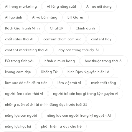
AI trong marketing
AI tăng năng suất
AI tạo nội dung
AI tạo sinh
AI và bán hàng
Bill Gates
Bách Gia Tranh Minh
ChatGPT
Chính danh
chốt sales thời AI
content chạm cảm xúc
content hay
content marketing thời AI
dạy con trong thời đại AI
EQ trong tình yêu
hành vi mua hàng
học thuộc trong thời AI
không cam chịu
Khổng Tử
Kinh Dịch Nguyễn Hiến Lê
làm sao để tiền đẻ ra tiền
làm việc với AI
minh triết sống
người làm sales thời AI
người trẻ cần học gì trong kỷ nguyên AI
những cuốn sách tài chính đáng đọc trước tuổi 35
năng lực con người
năng lực con người trong kỷ nguyên AI
năng lực học lại
phát triển tư duy cho trẻ