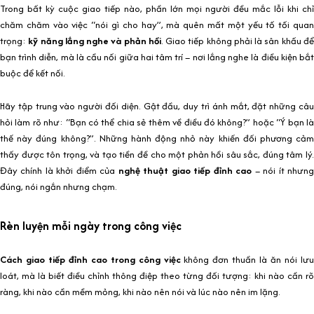
Trong bất kỳ cuộc giao tiếp nào, phần lớn mọi người đều mắc lỗi khi chỉ
chăm chăm vào việc “nói gì cho hay”, mà quên mất một yếu tố tối quan
trọng:
kỹ năng lắng nghe và phản hồi
. Giao tiếp không phải là sân khấu đ
bạn trình diễn, mà là cầu nối giữa hai tâm trí – nơi lắng nghe là điều kiện bắt
buộc để kết nối.
Hãy tập trung vào người đối diện. Gật đầu, duy trì ánh mắt, đặt những câu
hỏi làm rõ như: “Bạn có thể chia sẻ thêm về điều đó không?” hoặc “Ý bạn là
thế này đúng không?”. Những hành động nhỏ này khiến đối phương cảm
thấy được tôn trọng, và tạo tiền đề cho một phản hồi sâu sắc, đúng tâm lý.
Đây chính là khởi điểm của
nghệ thuật giao tiếp đỉnh cao
– nói ít nhưn
đúng, nói ngắn nhưng chạm.
Rèn luyện mỗi ngày trong công việc
Cách giao tiếp đỉnh cao trong công việc
không đơn thuần là ăn nói lưu
loát, mà là biết điều chỉnh thông điệp theo từng đối tượng: khi nào cần rõ
ràng, khi nào cần mềm mỏng, khi nào nên nói và lúc nào nên im lặng.