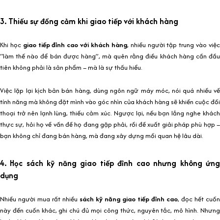
3. Thiếu sự đồng cảm khi giao tiếp với khách hàng
Khi học
giao tiếp đỉnh cao với khách hàng
, nhiều người tập trung vào việ
“làm thế nào để bán được hàng”, mà quên rằng điều khách hàng cần đầu
tiên không phải là sản phẩm – mà là sự thấu hiểu.
Việc lặp lại kịch bản bán hàng, dùng ngôn ngữ máy móc, nói quá nhiều về
tính năng mà không đặt mình vào góc nhìn của khách hàng sẽ khiến cuộc đối
thoại trở nên lạnh lùng, thiếu cảm xúc. Ngược lại, nếu bạn lắng nghe khách
thực sự, hỏi họ về vấn đề họ đang gặp phải, rồi đề xuất giải pháp phù hợp –
bạn không chỉ đang bán hàng, mà đang xây dựng mối quan hệ lâu dài.
4. Học sách kỹ năng giao tiếp đỉnh cao nhưng không ứng
dụng
Nhiều người mua rất nhiều
sách kỹ năng giao tiếp đỉnh cao
, đọc hết cuốn
này đến cuốn khác, ghi chú đủ mọi công thức, nguyên tắc, mô hình. Nhưng