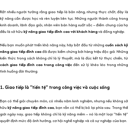
Rất nhiều người tưởng rằng giao tiếp là bản năng, nhưng thực chất, đây là
kỹ năng cần được học và rèn luyện liên tục. Những người thành công trong
kinh doanh, lãnh đạo giỏi, nhân viên bán hàng xuất sắc – điểm chung của họ
đều là sở hữu
kỹ năng giao tiếp đỉnh cao với khách hàng
và đồng nghiệp.
Nếu bạn muốn phát triển khả năng này, hãy bắt đầu từ những
cuốn sách k
năng giao tiếp đỉnh cao
đã được kiểm chứng bởi hàng triệu độc giả. Những
kiến thức trong sách không chỉ là lý thuyết, mà là đúc kết từ thực chiến, từ
cách giao tiếp đỉnh cao trong công việc
đến xử lý khéo léo trong những
tình huống đời thường.
1. Giao tiếp là “tiền tệ” trong công việc và cuộc sống
Bạn có thể giỏi chuyên môn, có nhiều năm kinh nghiệm, nhưng nếu không sở
hữu
kỹ năng giao tiếp đỉnh cao
, bạn vẫn có thể bị bỏ lại phía sau. Trong th
giới ngày nay, giao tiếp không chỉ là kỹ năng mềm – nó là một loại “tiền tệ”
quyết định mức độ ảnh hưởng, cơ hội nghề nghiệp và cả sự nghiệp của bạn.