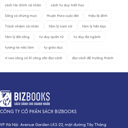
sách tài chính cá nhân
sách tư duy triết học
Sống có chừng mực
thuận theo cuộc đời
triệu lệ dĩnh
Trách nhiệm cá nhân
tâm lý nam nữ
tâm lý tiền bạc
tâm lý đời sống
tư duy quân tử
tư duy đa ngành
tương lai việc làm
tự giáo dục
vì sao càng có AI càng cần đọc sách
đọc sách để trưởng thành
CÔNG TY CỔ PHẦN SÁCH BIZBOOKS
VP Hà Nội: Avenue Garden LK3-22, mặt đường Tây Thăng