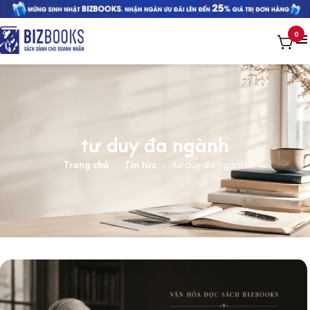
0
tư duy đa ngành
Trang chủ
-
Tin tức
-
tư duy đa ngành