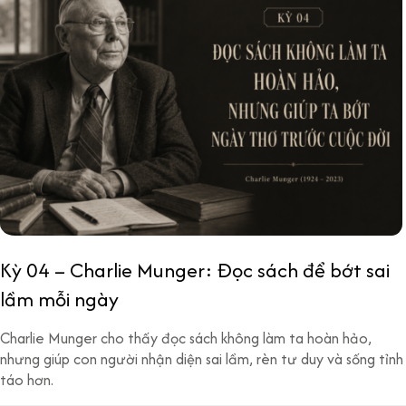
Kỳ 04 – Charlie Munger: Đọc sách để bớt sai
lầm mỗi ngày
Charlie Munger cho thấy đọc sách không làm ta hoàn hảo,
nhưng giúp con người nhận diện sai lầm, rèn tư duy và sống tỉnh
táo hơn.