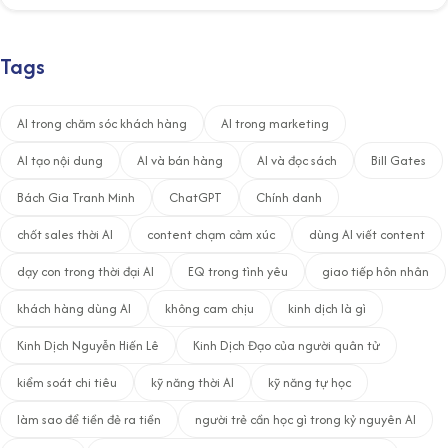
Tags
AI trong chăm sóc khách hàng
AI trong marketing
AI tạo nội dung
AI và bán hàng
AI và đọc sách
Bill Gates
Bách Gia Tranh Minh
ChatGPT
Chính danh
chốt sales thời AI
content chạm cảm xúc
dùng AI viết content
dạy con trong thời đại AI
EQ trong tình yêu
giao tiếp hôn nhân
khách hàng dùng AI
không cam chịu
kinh dịch là gì
Kinh Dịch Nguyễn Hiến Lê
Kinh Dịch Đạo của người quân tử
kiểm soát chi tiêu
kỹ năng thời AI
kỹ năng tự học
làm sao để tiền đẻ ra tiền
người trẻ cần học gì trong kỷ nguyên AI