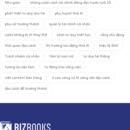
Nho giáo
những cuốn sách tài chính đáng đọc trước tuổi 35
phát triển tư duy cho trẻ
phụ huynh thời AI
phụ nữ trưởng thành
quản lý tài chính cá nhân
sales không bị AI thay thế
sách tư duy triết học
sống chủ động
thói quen đọc sách
thị trường lao động thời AI
triệu lệ dĩnh
Trách nhiệm cá nhân
tâm lý nam nữ
tư duy hệ thống
tương lai việc làm
tự động hóa công việc
viết content bán hàng
vì sao càng có AI càng cần đọc sách
đọc sách để trưởng thành