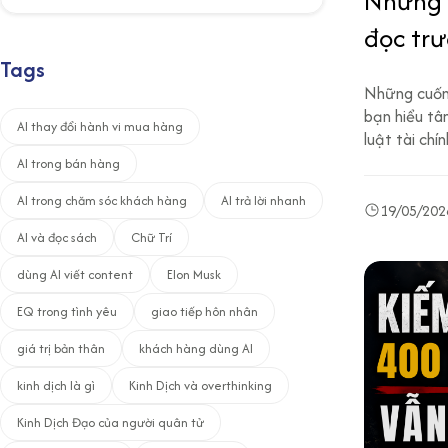
Những 
đọc trư
Tags
đầu ch
Những cuốn 
bạn hiểu tâm
AI thay đổi hành vi mua hàng
luật tài chí
AI trong bán hàng
AI trong chăm sóc khách hàng
AI trả lời nhanh
19/05/202
AI và đọc sách
Chữ Trí
dùng AI viết content
Elon Musk
EQ trong tình yêu
giao tiếp hôn nhân
giá trị bản thân
khách hàng dùng AI
kinh dịch là gì
Kinh Dịch và overthinking
Kinh Dịch Đạo của người quân tử