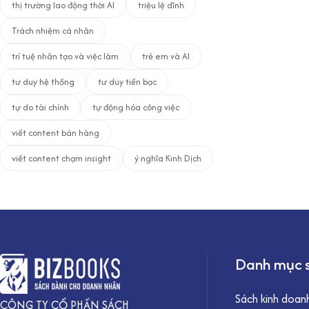
thị trường lao động thời AI
triệu lệ dĩnh
Trách nhiệm cá nhân
trí tuệ nhân tạo và việc làm
trẻ em và AI
tư duy hệ thống
tư duy tiền bạc
tự do tài chính
tự động hóa công việc
viết content bán hàng
viết content chạm insight
ý nghĩa Kinh Dịch
Danh mục 
Sách kinh doan
CÔNG TY CỔ PHẦN SÁCH