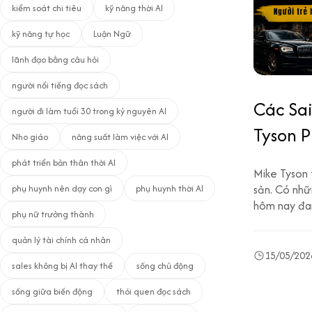
kiểm soát chi tiêu
kỹ năng thời AI
kỹ năng tự học
Luận Ngữ
lãnh đạo bằng câu hỏi
người nổi tiếng đọc sách
Các Sai
người đi làm tuổi 30 trong kỷ nguyên AI
Tyson 
Nho giáo
năng suất làm việc với AI
Nay Đa
phát triển bản thân thời AI
Mike Tyson 
sản. Có nhữn
phụ huynh nên dạy con gì
phụ huynh thời AI
hôm nay đan
phụ nữ trưởng thành
quản lý tài chính cá nhân
15/05/202
sales không bị AI thay thế
sống chủ động
sống giữa biến động
thói quen đọc sách