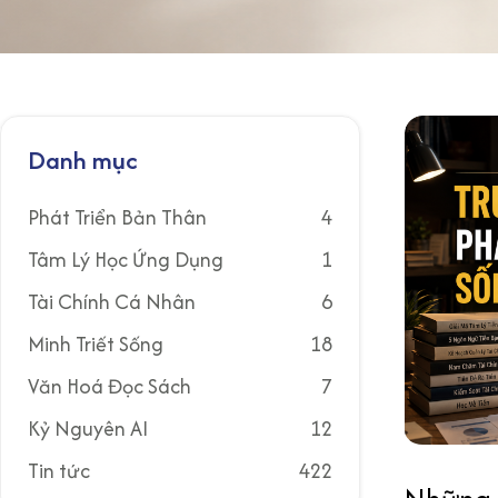
Danh mục
Phát Triển Bản Thân
4
Tâm Lý Học Ứng Dụng
1
Tài Chính Cá Nhân
6
Minh Triết Sống
18
Văn Hoá Đọc Sách
7
Kỷ Nguyên AI
12
Tin tức
422