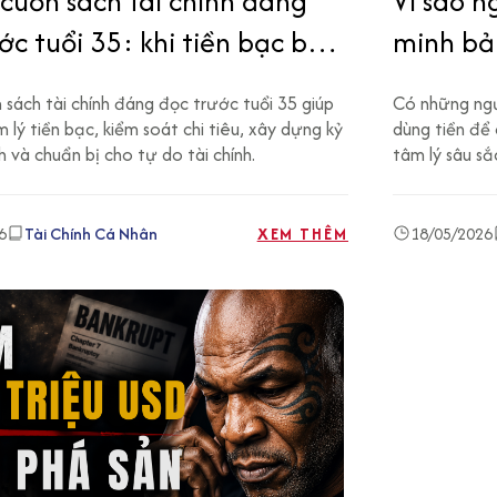
cuốn sách tài chính đáng
Vì sao 
ớc tuổi 35: khi tiền bạc bắt
minh bả
ạm vào cuộc đời thật
sách tài chính đáng đọc trước tuổi 35 giúp
Có những ngườ
 lý tiền bạc, kiểm soát chi tiêu, xây dựng kỷ
dùng tiền để 
nh và chuẩn bị cho tự do tài chính.
tâm lý sâu sắc
6
Tài Chính Cá Nhân
XEM THÊM
18/05/2026