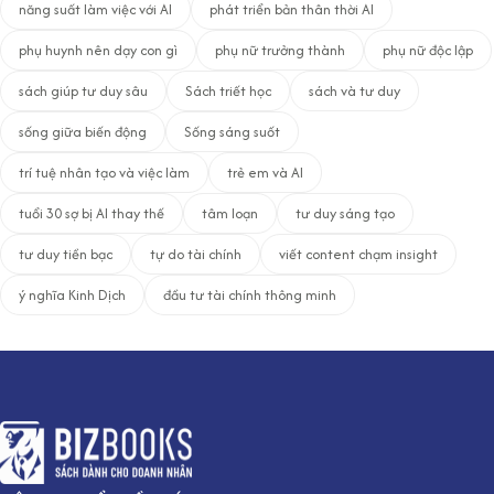
năng suất làm việc với AI
phát triển bản thân thời AI
phụ huynh nên dạy con gì
phụ nữ trưởng thành
phụ nữ độc lập
sách giúp tư duy sâu
Sách triết học
sách và tư duy
sống giữa biến động
Sống sáng suốt
trí tuệ nhân tạo và việc làm
trẻ em và AI
tuổi 30 sợ bị AI thay thế
tâm loạn
tư duy sáng tạo
tư duy tiền bạc
tự do tài chính
viết content chạm insight
ý nghĩa Kinh Dịch
đầu tư tài chính thông minh