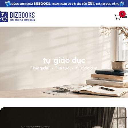
0
tự giáo dục
Trang chủ
-
Tin tức
-
tự giáo dục