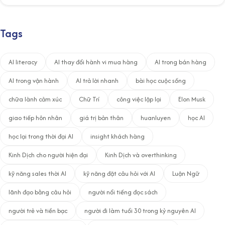
Tags
AI literacy
AI thay đổi hành vi mua hàng
AI trong bán hàng
AI trong vận hành
AI trả lời nhanh
bài học cuộc sống
chữa lành cảm xúc
Chữ Trí
công việc lặp lại
Elon Musk
giao tiếp hôn nhân
giá trị bản thân
huanluyen
học AI
học lại trong thời đại AI
insight khách hàng
Kinh Dịch cho người hiện đại
Kinh Dịch và overthinking
kỹ năng sales thời AI
kỹ năng đặt câu hỏi với AI
Luận Ngữ
lãnh đạo bằng câu hỏi
người nổi tiếng đọc sách
người trẻ và tiền bạc
người đi làm tuổi 30 trong kỷ nguyên AI