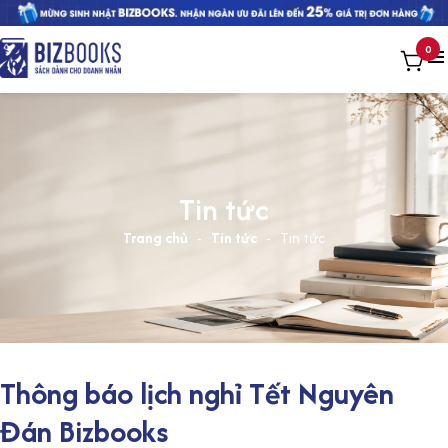
0
Tin tức
Trang chủ
-
Tin tức
-
Tin tức
Thông báo lịch nghỉ Tết Nguyên
Đán Bizbooks