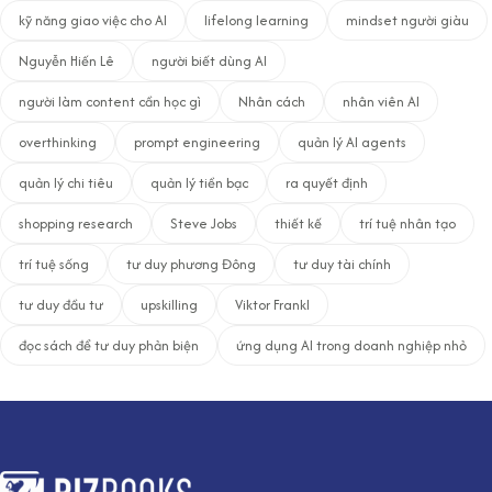
kỹ năng giao việc cho AI
lifelong learning
mindset người giàu
Nguyễn Hiến Lê
người biết dùng AI
người làm content cần học gì
Nhân cách
nhân viên AI
overthinking
prompt engineering
quản lý AI agents
quản lý chi tiêu
quản lý tiền bạc
ra quyết định
shopping research
Steve Jobs
thiết kế
trí tuệ nhân tạo
trí tuệ sống
tư duy phương Đông
tư duy tài chính
tư duy đầu tư
upskilling
Viktor Frankl
đọc sách để tư duy phản biện
ứng dụng AI trong doanh nghiệp nhỏ