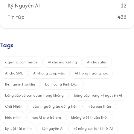
Kỷ Nguyên AI
12
Tin tức
423
Tags
agentic commerce
AI cho marketing
AI cho sales
AI cho SME
AI không cướp việc
AI trong trường học
Benjamin Franklin
bài học từ Kinh Dịch
bằng cấp có còn quan trọng không
bằng cấp trong kỷ nguyên AI
Chữ Nhân
cách người giàu dùng tiền
hiểu bản thân
hiểu mình
học AI cho trẻ em
không biết thuận thời
kỷ luật tài chính
kỷ nguyên AI
kỹ năng content thời AI