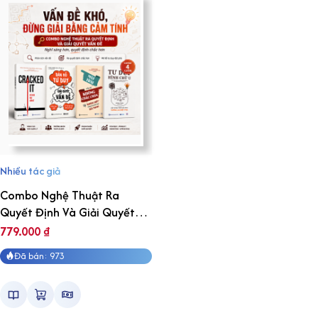
Nhiều tác giả
Combo Nghệ Thuật Ra
Quyết Định Và Giải Quyết
Vấn Đề
779.000
₫
Đã bán: 973