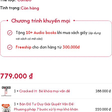
Tình trạng:
Còn hàng
Chương trình khuyến mại
Tặng
1
0+
Audio books
khi mua sách giấy
(
áp dụng
với sách có mã cào
)
Freeship
cho đơn hàng từ
300.000đ
779.000
₫
1 ×
Cracked It: Bẻ khóa mọi vấn đề
188.000
₫
1 ×
Bản Đồ Tư Duy Giải Quyết Vấn Đề:
Phương pháp 7 bước xử lý mọi khó khăn
220.000
₫