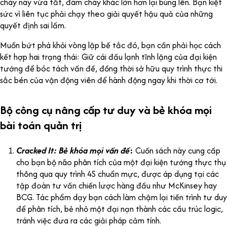
cháy này vừa tắt, đám cháy khác lớn hơn lại bùng lên. Bạn kiệt
sức vì liên tục phải chạy theo giải quyết hậu quả của những
quyết định sai lầm.
Muốn bứt phá khỏi vòng lặp bế tắc đó, bạn cần phải học cách
kết hợp hai trạng thái: Giữ cái đầu lạnh tĩnh lặng của đại kiện
tướng để bóc tách vấn đề, đồng thời sở hữu quy trình thực thi
sắc bén của vận động viên để hành động ngay khi thời cơ tới.
Bộ công cụ nâng cấp tư duy và bẻ khóa mọi
bài toán quản trị
Cracked It: Bẻ khóa mọi vấn đề
:
Cuốn sách này cung cấp
cho bạn bộ não phân tích của một đại kiện tướng thực thụ
thông qua quy trình 4S chuẩn mực, được áp dụng tại các
tập đoàn tư vấn chiến lược hàng đầu như McKinsey hay
BCG. Tác phẩm dạy bạn cách làm chậm lại tiến trình tư duy
để phân tích, bẻ nhỏ một đại nạn thành các cấu trúc logic,
tránh việc đưa ra các giải pháp cảm tính.