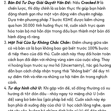
Bản Đồ Tư Duy Giải Quyết Vấn Đề
:
Nếu
Cracked It
là
chiến lược, thì đây chính là sa bàn thực thi giúp bạn hành
động nhanh gọn như một vận động viên chuyên nghiệp.
Dựa trên phương pháp 7 bước KSME được kiểm chứng
qua hơn 30.000 tình huống thực tế, cuốn sách trực quan
hóa toàn bộ mớ hỗn độn trong đầu bạn thành một bản đồ
hành động rõ ràng.
Mặt Trái Của Sự Không Chắc Chắn
:
Điểm chung giữa sân
cỏ và bàn cờ là bạn không bao giờ biết trước 100% bước
đi tiếp theo của đối thủ. Cuốn sách này thay đổi hoàn toàn
cách bạn đối diện với những vùng xám của cuộc sống. Thay
vì hoảng loạn trước sự mơ hồ (Uncertainty), tác giả hướng
dẫn bạn cách chấp nhận trạng thái "không biết" để duy trì
sự điềm tĩnh và nhìn ra những cơ hội tiềm ẩn trong nghịch
cảnh.
Tư duy hình chữ U
:
Khi gặp vấn đề, số đông thường có xu
hướng đi tắt đón đầu - nhảy ngay từ miệng chữ U (vấn
đề) sang bờ bên kia (giải pháp bề nổi). Cuốn sách này ép
bạn phải đi xuống đáy của chữ U: học cách lắng nghe, quan
sát sâu sắc, buông bỏ những định kiến cũ kỹ để đón nhận