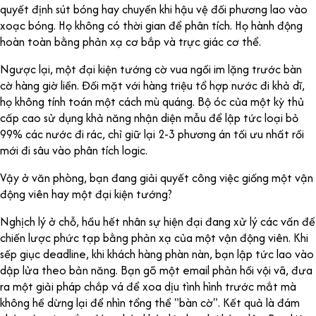
quyết định sút bóng hay chuyền khi hậu vệ đối phương lao vào
xoạc bóng. Họ không có thời gian để phân tích. Họ hành động
hoàn toàn bằng phản xạ cơ bắp và trực giác cơ thể.
Ngược lại, một đại kiện tướng cờ vua ngồi im lặng trước bàn
cờ hàng giờ liền. Đối mặt với hàng triệu tổ hợp nước đi khả dĩ,
họ không tính toán một cách mù quáng. Bộ óc của một kỳ thủ
cấp cao sử dụng khả năng nhận diện mẫu để lập tức loại bỏ
99% các nước đi rác, chỉ giữ lại 2-3 phương án tối ưu nhất rồi
mới đi sâu vào phân tích logic.
Vậy ở văn phòng, bạn đang giải quyết công việc giống một vận
động viên hay một đại kiện tướng?
Nghịch lý ở chỗ, hầu hết nhân sự hiện đại đang xử lý các vấn đề
chiến lược phức tạp bằng phản xạ của một vận động viên. Khi
sếp giục deadline, khi khách hàng phàn nàn, bạn lập tức lao vào
dập lửa theo bản năng. Bạn gõ một email phản hồi vội vã, đưa
ra một giải pháp chắp vá để xoa dịu tình hình trước mắt mà
không hề dừng lại để nhìn tổng thể "bàn cờ". Kết quả là đám