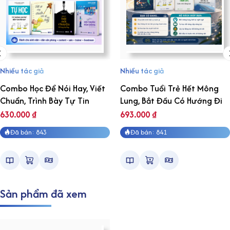
Nhiều tác giả
Nhiều tác giả
Combo Học Để Nói Hay, Viết
Combo Tuổi Trẻ Hết Mông
Chuẩn, Trình Bày Tự Tin
Lung, Bắt Đầu Có Hướng Đi
630.000
₫
693.000
₫
Đã bán: 843
Đã bán: 841
Sản phẩm đã xem