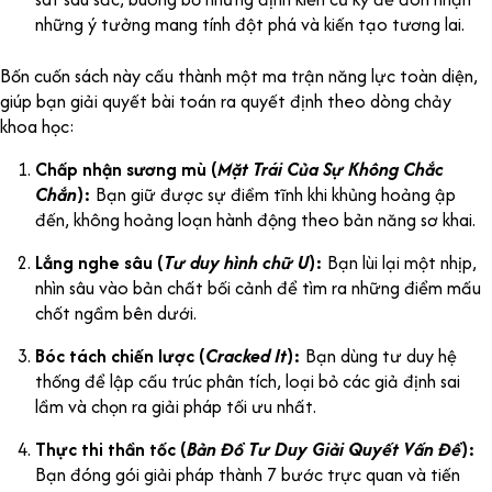
những ý tưởng mang tính đột phá và kiến tạo tương lai.
Bốn cuốn sách này cấu thành một ma trận năng lực toàn diện,
giúp bạn giải quyết bài toán ra quyết định theo dòng chảy
khoa học:
Chấp nhận sương mù (
Mặt Trái Của Sự Không Chắc
Chắn
):
Bạn giữ được sự điềm tĩnh khi khủng hoảng ập
đến, không hoảng loạn hành động theo bản năng sơ khai.
Lắng nghe sâu (
Tư duy hình chữ U
):
Bạn lùi lại một nhịp,
nhìn sâu vào bản chất bối cảnh để tìm ra những điểm mấu
chốt ngầm bên dưới.
Bóc tách chiến lược (
Cracked It
):
Bạn dùng tư duy hệ
thống để lập cấu trúc phân tích, loại bỏ các giả định sai
lầm và chọn ra giải pháp tối ưu nhất.
Thực thi thần tốc (
Bản Đồ Tư Duy Giải Quyết Vấn Đề
):
Bạn đóng gói giải pháp thành 7 bước trực quan và tiến