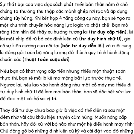
Sự thất bại của việc đọc sách phát triển bản thân nằm ở chỗ
chúng ta thường thu thập các mảnh ghép rời rạc và áp dụng
chúng tùy hứng. Khi kết hợp 4 tầng công cụ này, bạn sẽ tạo ra
một chu trình chuyển hóa năng lực logic và chặt chẽ: Bạn mở
rộng tầm nhìn để thấy xu hướng tương lai (
t
ư duy cấp tiến
), lùi
lại một nhịp để rũ bỏ các định kiến cũ (
tư duy hình chữ U
), gia
cố sự kiên cường của nội tại (
bốn tư duy dẫn lối
) và cuối cùng
là đóng gói toàn bộ năng lượng đó thành quy trình hành động
chuẩn xác (
thuật toán cuộc đời
).
Nếu bạn có khát vọng cấp tiến nhưng thiếu một thuật toán
thực thi, bạn sẽ mãi là kẻ mơ mộng bất lực trước thực tế.
Ngược lại, nếu lao vào hành động như một cỗ máy mà thiếu đi
tư duy hình chữ U để làm mới bản thân, bạn sẽ dốc hết sức lực
để đào một cái hố sai vị trí.
Thay đổi tư duy chưa bao giờ là việc có thể diễn ra sau một
đêm nhờ vài câu khẩu hiệu truyền cảm hứng. Muốn nâng cấp
bản thân, hãy đối xử với bộ não như một hệ điều hành máy tính:
Chủ động gỡ bỏ những định kiến cũ kỹ và cài đặt vào đó những