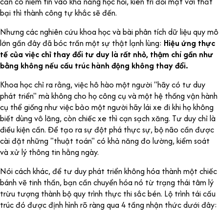
cần có niềm tin vào khả năng học hỏi, kiên trì đối mặt với thất
bại thì thành công tự khắc sẽ đến.
Nhưng các nghiên cứu khoa học và bài phân tích dữ liệu quy mô
lớn gần đây đã bóc trần một sự thật lạnh lùng:
Hiệu ứng thực
tế của việc chỉ thay đổi tư duy là rất nhỏ, thậm chí gần như
bằng không nếu cấu trúc hành động không thay đổi.
Khoa học chỉ ra rằng, việc hô hào một người "hãy có tư duy
phát triển" mà không cho họ công cụ và một hệ thống vận hành
cụ thể giống như việc bảo một người hãy lái xe đi khi họ không
biết dùng vô lăng, còn chiếc xe thì cạn sạch xăng. Tư duy chỉ là
điều kiện cần. Để tạo ra sự đột phá thực sự, bộ não cần được
cài đặt những "thuật toán" có khả năng đo lường, kiểm soát
và xử lý thông tin hằng ngày.
Nói cách khác, để tư duy phát triển không hóa thành một chiếc
bánh vẽ tinh thần, bạn cần chuyển hóa nó từ trạng thái tâm lý
trừu tượng thành bộ quy trình thực thi sắc bén. Lộ trình tái cấu
trúc đó được định hình rõ ràng qua 4 tầng nhận thức dưới đây: