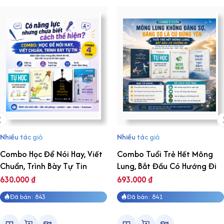
Nhiều tác giả
Nhiều tác giả
Combo Học Để Nói Hay, Viết
Combo Tuổi Trẻ Hết Mông
Chuẩn, Trình Bày Tự Tin
Lung, Bắt Đầu Có Hướng Đi
630.000
₫
693.000
₫
Đã bán: 843
Đã bán: 841