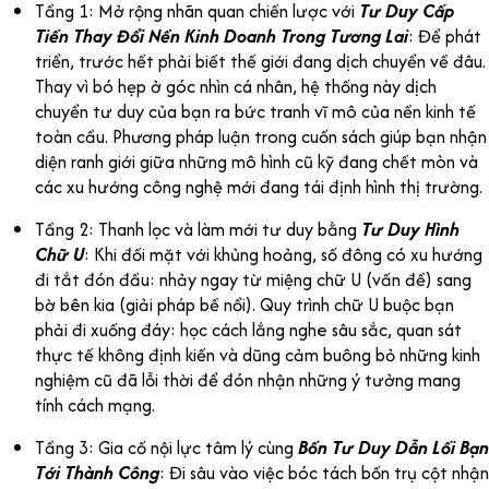
Tầng 1: Mở rộng nhãn quan chiến lược với
Tư Duy Cấp
Tiến T
hay Đổi Nền Kinh Doanh Trong Tương Lai
: Để phát
triển, trước hết phải biết thế giới đang dịch chuyển về đâu.
Thay vì bó hẹp ở góc nhìn cá nhân, hệ thống này dịch
chuyển tư duy của bạn ra bức tranh vĩ mô của nền kinh tế
toàn cầu. Phương pháp luận trong cuốn sách giúp bạn nhận
diện ranh giới giữa những mô hình cũ kỹ đang chết mòn và
các xu hướng công nghệ mới đang tái định hình thị trường.
Tầng 2: Thanh lọc và làm mới tư duy bằng
Tư Duy Hình
Chữ U
: Khi đối mặt với khủng hoảng, số đông có xu hướng
đi tắt đón đầu: nhảy ngay từ miệng chữ U (vấn đề) sang
bờ bên kia (giải pháp bề nổi). Quy trình chữ U buộc bạn
phải đi xuống đáy: học cách lắng nghe sâu sắc, quan sát
thực tế không định kiến và dũng cảm buông bỏ những kinh
nghiệm cũ đã lỗi thời để đón nhận những ý tưởng mang
tính cách mạng.
Tầng 3: Gia cố nội lực tâm lý cùng
Bốn Tư Duy Dẫn Lối Bạn
Tới Thành Công
: Đi sâu vào việc bóc tách bốn trụ cột nhận