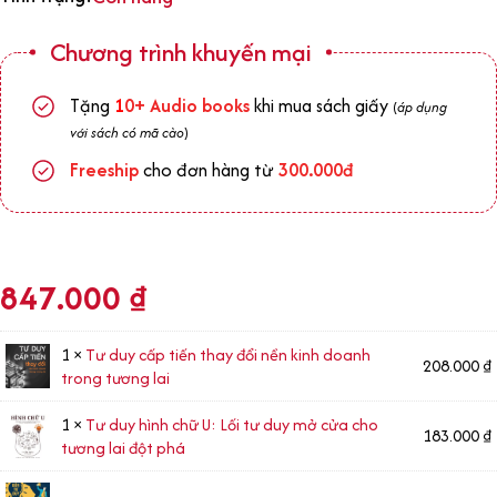
Chương trình khuyến mại
Tặng
1
0+
Audio books
khi mua sách giấy
(
áp dụng
với sách có mã cào
)
Freeship
cho đơn hàng từ
300.000đ
847.000
₫
1 ×
Tư duy cấp tiến thay đổi nền kinh doanh
208.000
₫
trong tương lai
1 ×
Tư duy hình chữ U: Lối tư duy mở cửa cho
183.000
₫
tương lai đột phá