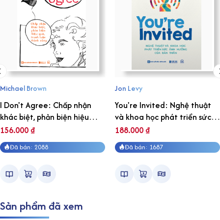
Michael Brown
Jon Levy
I Don't Agree: Chấp nhận
You're Invited: Nghệ thuật
khác biệt, phản biện hiệu
và khoa học phát triển sức
quả, tranh luận thành công
ảnh hưởng của bản thân
156.000
₫
188.000
₫
Đã bán: 2088
Đã bán: 1687
Sản phẩm đã xem