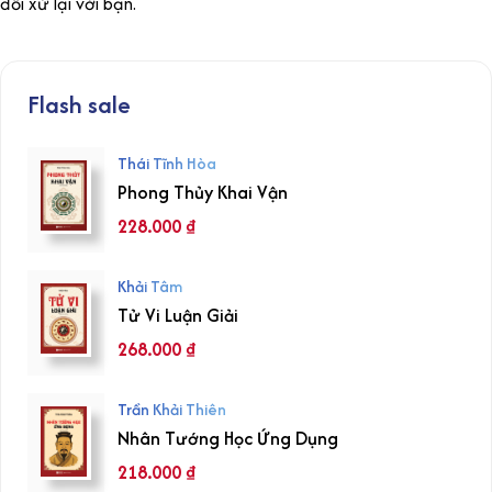
đối xử lại với bạn.
Flash sale
Thái Tĩnh Hòa
Phong Thủy Khai Vận
228.000
₫
Khải Tâm
Tử Vi Luận Giải
268.000
₫
Trần Khải Thiên
Nhân Tướng Học Ứng Dụng
218.000
₫