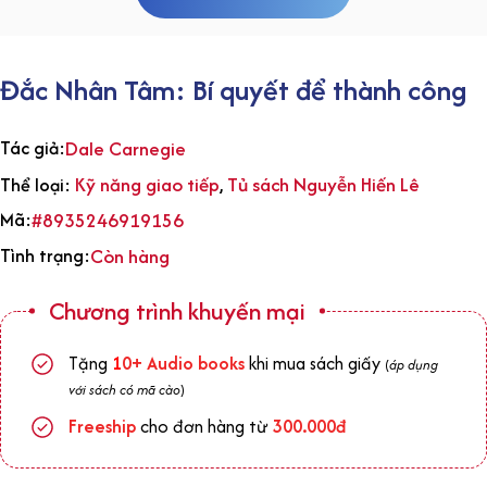
Đắc Nhân Tâm: Bí quyết để thành công
Tác giả:
Dale Carnegie
Kỹ năng giao tiếp
Tủ sách Nguyễn Hiến Lê
Thể loại:
,
Mã:
#8935246919156
Tình trạng:
Còn hàng
Chương trình khuyến mại
Tặng
1
0+
Audio books
khi mua sách giấy
(
áp dụng
với sách có mã cào
)
Freeship
cho đơn hàng từ
300.000đ