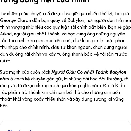
Từ những câu chuyện cổ được lưu giữ qua nhiều thế kỷ, tác giả
George Clason dẫn bạn quay về Babylon, nơi người dân trở nên
thịnh vượng nhờ hiểu các quy luật tài chính bất biến. Bạn sẽ gặp
Arkad, người giàu nhất thành, và học cùng ông những nguyên
tắc tài chính đơn giản mà hiệu quả, như luôn giữ lại một phần
thu nhập cho chính mình, đầu tư khôn ngoan, chọn đúng người
dẫn đường tài chính và xây tường thành bảo vệ tài sản trước
rủi ro.
Sức mạnh của cuốn sách
Người Giàu Có Nhất Thành Babylon
nằm ở cách kể chuyện gần gũi, là những bài học đời thường, rõ
ràng và đã được chứng minh qua hàng nghìn năm. Đó là lý do
tác phẩm trở thành kim chỉ nam bất hủ cho những ai muốn
thoát khỏi vòng xoáy thiếu thốn và xây dựng tương lai vững
bền.