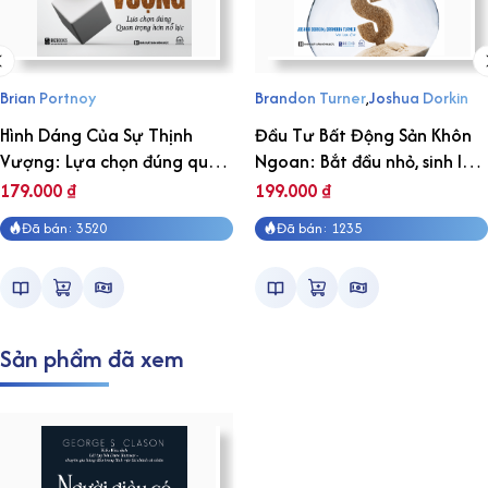
Brian Portnoy
Brandon Turner
,
Joshua Dorkin
Hình Dáng Của Sự Thịnh
Đầu Tư Bất Động Sản Khôn
Vượng: Lựa chọn đúng quan
Ngoan: Bắt đầu nhỏ, sinh lời
trọng hơn nỗ lực
lớn
179.000
₫
199.000
₫
Đã bán: 3520
Đã bán: 1235
Sản phẩm đã xem