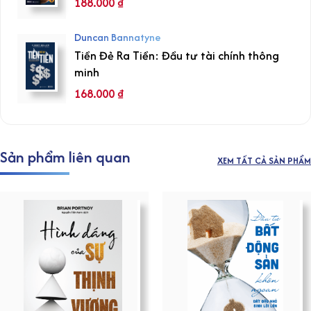
188.000
₫
Duncan Bannatyne
Tiền Đẻ Ra Tiền: Đầu tư tài chính thông
minh
168.000
₫
Sản phẩm liên quan
XEM TẤT CẢ SẢN PHẨM