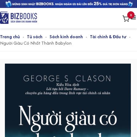
0
Trang chủ
-
Tủ sách
-
Sách kinh doanh
-
Tài chính & Đầu tư
-
Người Giàu Có Nhất Thành Babylon