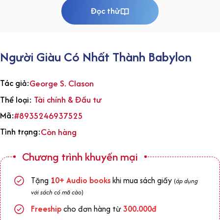
Đọc thử
Người Giàu Có Nhất Thành Babylon
Tác giả:
George S. Clason
Tài chính & Đầu tư
Thể loại:
Mã:
#8935246937525
Tình trạng:
Còn hàng
Chương trình khuyến mại
Tặng
1
0+
Audio books
khi mua sách giấy
(
áp dụng
với sách có mã cào
)
Freeship
cho đơn hàng từ
300.000đ